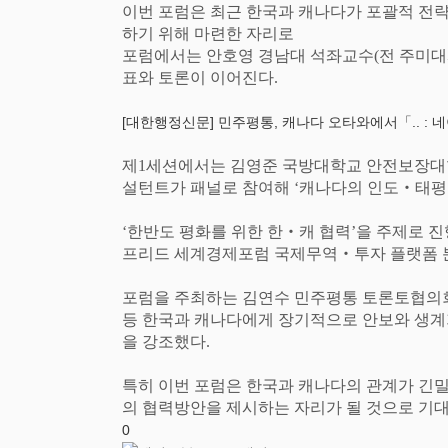
이번 포럼은 최근 한국과 캐나다가 포괄적 전
하기 위해 마련한 자리로
포럼에서는 안호영 경남대 석좌교수
(
전 주미
표와 토론이 이어진다
.
[대한행정신문] 민주평통, 캐나다 오타와에서「.. : 네이버
제
1
세션에서는 김영준 국방대학교 안전보장대
설턴트가 패널로 참여해
‘
캐나다의 인도
‧
태평
‘
한반도 평화를 위한 한
‧
캐 협력
’
을 주제로 진
프리드 세계경제포럼 국제무역
‧
투자 플랫폼 
포럼을 주최하는 김연수 민주평통 토론토협
등 한국과 캐나다에게 장기적으로 안보와 생계
을 강조했다
.
특히 이번 포럼은 한국과 캐나다의 관계가 긴
의 협력방안을 제시하는 자리가 될 것으로 기
0