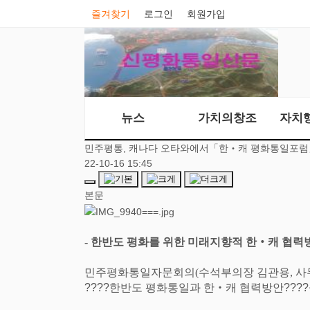
즐겨찾기
로그인
회원가입
뉴스
가치의창조
자치
민주평통, 캐나다 오타와에서「한‧캐 평화통일포
22-10-16 15:45
본문
-
한반도 평화를 위한 미래지향적 한
‧
캐 협력
민주평화통일자문회의
(
수석부의장 김관용
,
사
????
한반도 평화통일과 한
‧
캐 협력방안
????