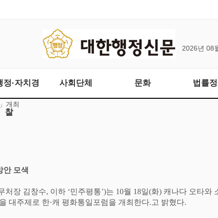
2026년 08
행정·자치경
사회단체
문화
법률정
럼」개최
찰
방안 모색
무처장 김창수
,
이하
‘
민주평통
’)
는
10
월
18
일
(
화
)
캐나다 오타와 
을 대주제로 한
·
캐 평화통일포럼을 개최한다
.
고 밝혔다
.