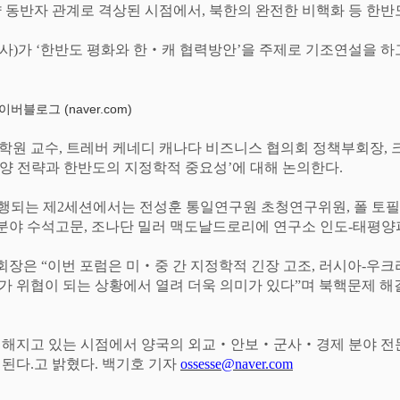
략 동반자 관계로 격상된 시점에서
,
북한의 완전한 비핵화 등 한반
대사
)
가
‘
한반도 평화와 한
‧
캐 협력방안
’
을 주제로 기조연설을 하
블로그 (naver.com)
학원 교수
,
트레버 케네디 캐나다 비즈니스 협의회 정책부회장
,
양 전략과 한반도의 지정학적 중요성
’
에 대해 논의한다
.
행되는 제
2
세션에서는 전성훈 통일연구원 초청연구위원
,
폴 토
분야 수석고문
,
조나단 밀러 맥도날드로리에 연구소 인도
-
태평양
의회장은
“
이번 포럼은 미
‧
중 간 지정학적 긴장 고조
,
러시아
-
우크
가 위협이 되는 상황에서 열려 더욱 의미가 있다
”
며 북핵문제 해
밀해지고 있는 시점에서 양국의 외교
‧
안보
‧
군사
‧
경제 분야 전
대된다
.
고 밝혔다
.
백기호 기자
ossesse@naver.com