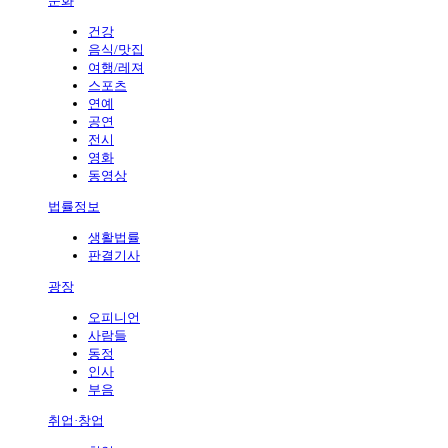
문화
건강
음식/맛집
여행/레져
스포츠
연예
공연
전시
영화
동영상
법률정보
생활법률
판결기사
광장
오피니언
사람들
동정
인사
부음
취업·창업