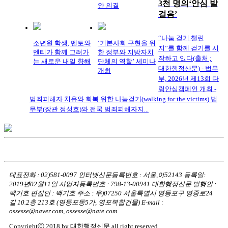
3천 명의‘안심 발
안 의결
걸음’
“나눔 걷기 챌린
소년원 학생, 멘토와
‘기본사회 구현을 위
지”를 함께 걷기를 시
멘티가 함께 그려가
한 정부와 지방자치
작하고 있다(출처 ;
는 새로운 내일 향해
단체의 역할’ 세미나
대한행정산문) - 법무
개최
부, 2026년 제13회 다
링안심캠페인 개최 -
범죄피해자 치유와 회복 위한 나눔걷기(walking for the victims) 법
무부(장관 정성호)와 전국 범죄피해자지...
대표전화 : 02)581-0097
인터넷신문등록번호 : 서울,아52143
등록일:
2019년02월11일
사업자등록번호 : 798-13-00941
대한행정신문 발행인 :
백기호
편집인 : 백기호
주소 : 우)07250 서울특별시 영등포구 영중로24
길 10.2층 213호
(영등포동5가, 영포복합건물)
E-mail :
ossesse@naver.com, ossesse@nate.com
Copyrightⓒ 2018 by 대한행정신문 all right reserved.