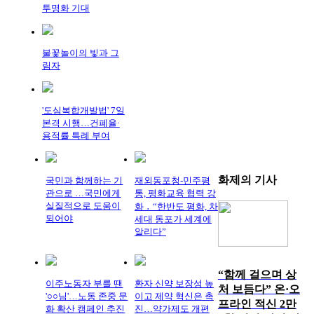
투명화 기대
불꽃놀이의 빛과 그
림자
'도심복합개발법' 7일
본격 시행…건폐율·
용적률 특례 부여
화제의
기사
국민과 함께하는 기
재외동포청-민주평
관으로 …국민에게
통, 평화교육 협력 강
실질적으로 도움이
화 ․ “한반도 평화, 차
되어야
세대 동포가 세계에
알리다”
“함께 걸으며 상
이주노동자 부를 땐
환자 신약 보장성 높
처 보듬다” 온·오
'○○님'…노동 존중 문
이고 제약 혁신은 촉
프라인 적신 2만
화 확산 캠페인 추진
진…약가제도 개편