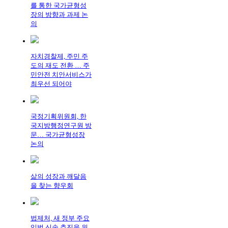
를 통한 국가균형성
장의 방향과 과제 논
의
자치경찰제, 주민 주
도의 재도 전환 … 주
민안전 치안서비스가
최우선 되어야
국정기획위원회, 한
국지방행정연구원 방
문… 국가균형성장
논의
삶의 성장과 깨달음
을 찾는 향우회
법제처, 새 정부 주요
입법 신속 추진을 위