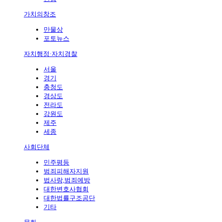
가치의창조
만물상
포토뉴스
자치행정·자치경찰
서울
경기
충청도
경상도
전라도
강원도
제주
세종
사회단체
민주평등
범죄피해자지원
법사랑,범죄예방
대한변호사협회
대한법률구조공단
기타