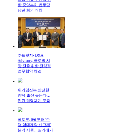
한 중앙부처 법무담
당관 회의 개최
㈜트릿지- D&A
Advisory, 글로벌 시
장 진출 위한 전략적
업무협약 체결
위기임산부 안전한
양육·출산 돕는다…
민관 협력체계 구축
국토부, 6월부터 '주
택 임대계약 신고제'
본격 시행…실거래가