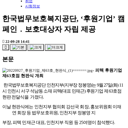
취업
시험정보
한국법무보호복지공단, ‘후원기업’ 캠
페인 ․ 보호대상자 자립 제공
22-09-28 14:41
본문
-
피텍 후원기업
제
63
호점 현판식 개최
한국법무보호복지공단 인천지부
(
지부장 정봉영
)
는
9
월
27
일
(
화
) 11
시 인천
시 서구 석남동 소재 피텍
(
대표 민재근
)
후원기업 제
63
호점
현판 전달식을
가졌다
.
이날 현판식에는 인천지부 협의회 강선국 회장
,
홍보위원회 이재
연 회장
등 법무보호위원
,
인천지부 정봉영 지
부장
,
피텍 민재근 대표
,
인천지부
직원 등
25
여명이 참석했다
.