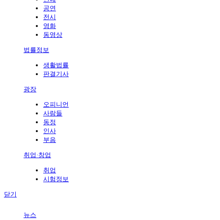
공연
전시
영화
동영상
법률정보
생활법률
판결기사
광장
오피니언
사람들
동정
인사
부음
취업·창업
취업
시험정보
닫기
뉴스