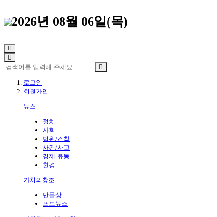
2026년 08월 06일(목)
로그인
회원가입
뉴스
정치
사회
법원/검찰
사건/사고
경제·유통
환경
가치의창조
만물상
포토뉴스