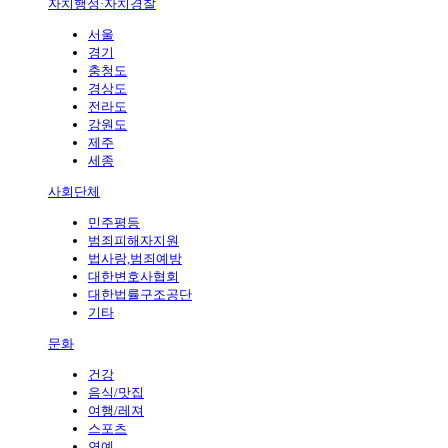
자치행정·자치경찰
서울
경기
충청도
경상도
전라도
강원도
제주
세종
사회단체
민주평등
범죄피해자지원
법사랑,범죄예방
대한변호사협회
대한법률구조공단
기타
문화
건강
음식/맛집
여행/레져
스포츠
연예