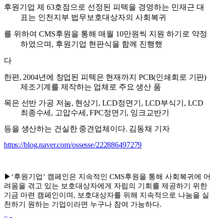
후원기업 제
63
호점으로 선정된 피텍을 경영하는 민재근 대
표는 인
천지부 법무보호대상자의 사회복귀
를 위하여
CMS
후원을 통해 매월
10
만원씩 지원 하기로 약정
하였으며
,
후원기업 현판식을 함께 진행했
다
한편
, 2004
년에 창업된 피텍은 현재까지
PCB(
인쇄회로 기판
)
제조기
계를 제작하는 업체로 주요 생산 품
목은 선반 가공 저눔
,
현상기
,
LCD
정면기
, LCD
부식기
, LCD
최종수세
,
고압수세
, FPC
정면기
,
잉크
교반기
등을 생산하는 건실한 중견업체이다
.
김동채 기자
https://blog.naver.com/ossesse/222886497279
▶
‘
후원기업
’
캠페인은 지속적인
CMS
후원을 통해 사회복귀에 어
려움을 겪고 있는 보호대상자에게 자립의 기회를 제공하기 위한
기금 마련 캠페인이며
,
보호대상자를 위해 지속적으로 나눔을 실
천하기 원하는 기업이라면 누구나 참여 가능하다
.