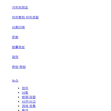
가치의창조
자치행정·자치경찰
사회단체
문화
법률정보
광장
취업·창업
뉴스
정치
사회
법원/검찰
사건/사고
경제·유통
환경