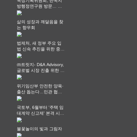
국정기획위원회, 한국지
방행정연구원 방문… 국
가균형성장 논의
삶의 성장과 깨달음을 찾
는 향우회
법제처, 새 정부 주요 입
법 신속 추진을 위한 중앙
부처 법무담당관 회의 개
최
㈜트릿지- D&A Advisory,
글로벌 시장 진출 위한 전
략적 업무협약 체결
위기임산부 안전한 양육·
출산 돕는다…민관 협력
체계 구축
국토부, 6월부터 '주택 임
대계약 신고제' 본격 시
행…실거래가 투명화 기
대
불꽃놀이의 빛과 그림자