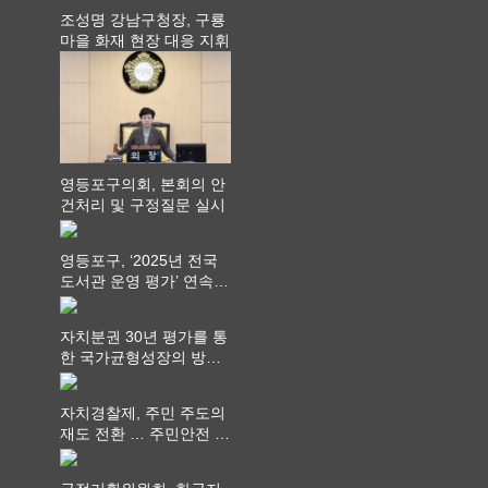
조성명 강남구청장, 구룡
마을 화재 현장 대응 지휘
영등포구의회, 본회의 안
건처리 및 구정질문 실시
영등포구, ‘2025년 전국
도서관 운영 평가’ 연속
최고 영예 장관상에서 ‘대
통령상’ 수상
자치분권 30년 평가를 통
한 국가균형성장의 방향
과 과제 논의
자치경찰제, 주민 주도의
재도 전환 … 주민안전 치
안서비스가 최우선 되어
야