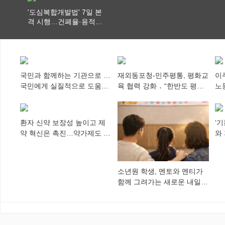
'도심복합개발법' 7일 본
격 시행…건폐율·용적률
특례 부여
국민과 함께하는 기관으로 …
재외동포청-민주평통, 평화교
이
국민에게 실질적으로 도움이
육 협력 강화 ․ “한반도 평화,
노
되어야
차세대 동포가 세계에 알리
추
다”
환자 신약 보장성 높이고 제
‘
약 혁신은 촉진…약가제도 개
와
편안 의결
미
소년원 학생, 멘토와 멘티가
함께 그려가는 새로운 내일
향해