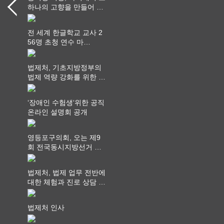
하나의 고향을 만들어 가
다
전 세계 한글학교 교사 2
56명 초청 연수 마
쳐...“수업은 더 깊게, 교
사 연결은 더 넓게”
법제처, 기초지방정부의
법제 역량 강화를 위한 전
라권 현장설명회 개최
‘장애인 수험생‘위한 공직
온라인 설명회 공개
영등포구의회, 오는 제9
회 전국동시지방선거 ‧
"공직사회는 어느 때보다
공정하고 책임 있는 자세
법제처, 법제 업무 전반에
를 지켜야 할 것"
대한 체험과 진로 상담 기
회 제공
법제처 인사