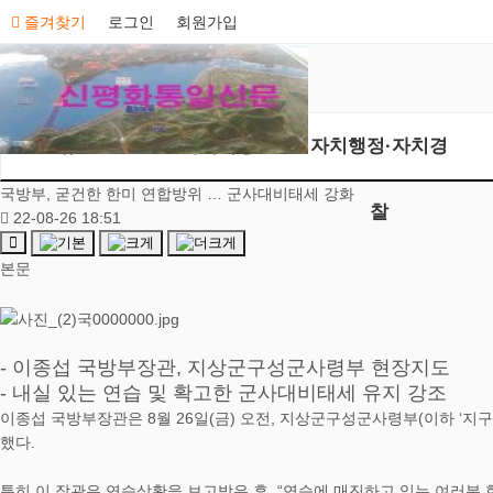
즐겨찾기
로그인
회원가입
뉴스
가치의창조
자치행정·자치경
국방부, 굳건한 한미 연합방위 … 군사대비태세 강화
찰
22-08-26 18:51
본문
- 이종섭 국방부장관, 지상군구성군사령부 현장지도
- 내실 있는 연습 및 확고한 군사대비태세 유지 강조
이종섭 국방부장관은 8월 26일(금) 오전, 지상군구성군사령부(이하 ‘지
했다.
특히 이 장관은 연습상황을 보고받은 후, “연습에 매진하고 있는 여러분