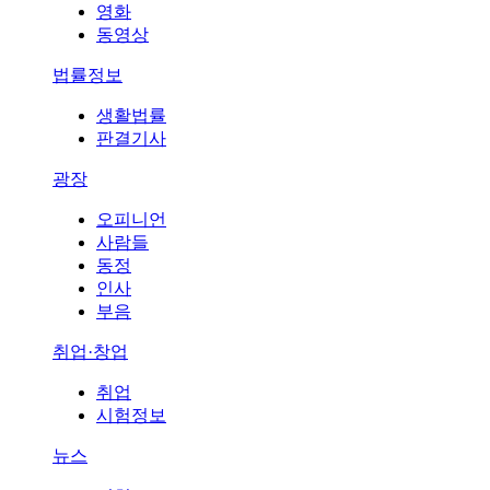
영화
동영상
법률정보
생활법률
판결기사
광장
오피니언
사람들
동정
인사
부음
취업·창업
취업
시험정보
뉴스