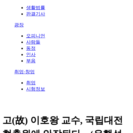
생활법률
판결기사
광장
오피니언
사람들
동정
인사
부음
취업·창업
취업
시험정보
고(故) 이호왕 교수, 국립대전