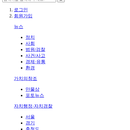
로그인
회원가입
뉴스
정치
사회
법원/검찰
사건/사고
경제·유통
환경
가치의창조
만물상
포토뉴스
자치행정·자치경찰
서울
경기
충청도