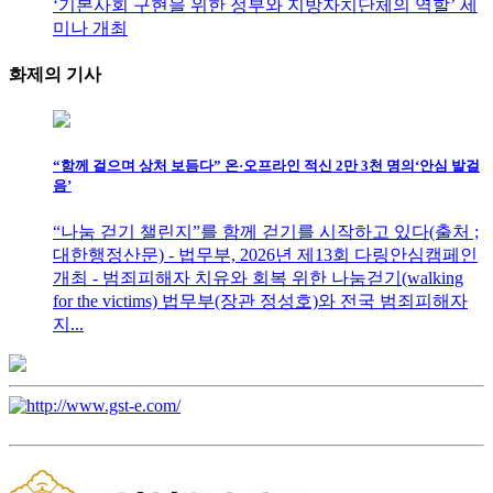
‘기본사회 구현을 위한 정부와 지방자치단체의 역할’ 세
미나 개최
화제의
기사
“함께 걸으며 상처 보듬다” 온·오프라인 적신 2만 3천 명의‘안심 발걸
음’
“나눔 걷기 챌린지”를 함께 걷기를 시작하고 있다(출처 ;
대한행정산문) - 법무부, 2026년 제13회 다링안심캠페인
개최 - 범죄피해자 치유와 회복 위한 나눔걷기(walking
for the victims) 법무부(장관 정성호)와 전국 범죄피해자
지...