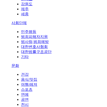
강원도
제주
세종
사회단체
민주평등
범죄피해자지원
법사랑,범죄예방
대한변호사협회
대한법률구조공단
기타
문화
건강
음식/맛집
여행/레져
스포츠
연예
공연
전시