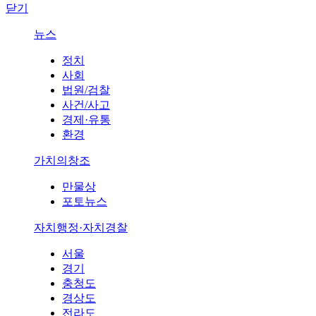
닫기
뉴스
정치
사회
법원/검찰
사건/사고
경제·유통
환경
가치의창조
만물상
포토뉴스
자치행정·자치경찰
서울
경기
충청도
경상도
전라도