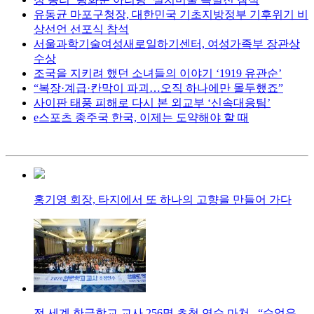
유동균 마포구청장, 대한민국 기초지방정부 기후위기 비
상선언 선포식 참석
서울과학기술여성새로일하기센터, 여성가족부 장관상
수상
조국을 지키려 했던 소녀들의 이야기 ‘1919 유관순’
“복장·계급·칸막이 파괴…오직 하나에만 몰두했죠”
사이판 태풍 피해로 다시 본 외교부 ‘신속대응팀’
e스포츠 종주국 한국, 이제는 도약해야 할 때
홍기영 회장, 타지에서 또 하나의 고향을 만들어 가다
전 세계 한글학교 교사 256명 초청 연수 마쳐...“수업은