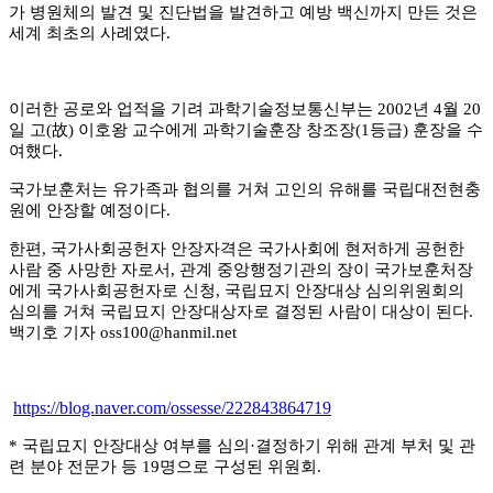
가 병원체의 발견 및 진단법을 발견하고 예방 백신까지 만든 것은
세계 최초의 사례였다
.
이러한 공로와 업적을 기려 과학기술정보통신부는
2002
년
4
월
20
일 고
(
故
)
이호왕 교수에게 과학기술훈장 창조장
(1
등급
)
훈장을 수
여했다
.
국가보훈처는 유가족과 협의를 거쳐 고인의 유해를 국립대전현충
원에 안장할 예정이다
.
한편
,
국가사회공헌자 안장자격은 국가사회에 현저하게 공헌한
사람 중 사망한 자로서
,
관계 중앙행정기관의 장이 국가보훈처장
에게 국가사회공헌자로 신청
,
국립묘지 안장대상 심의위원회의
심의를 거쳐 국립묘지 안장대상자로 결정된 사람이 대상이 된다
.
백기호 기자
oss100@hanmil.net
https://blog.naver.com/ossesse/222843864719
*
국립묘지 안장대상 여부를 심의
·
결정하기 위해 관계 부처 및 관
련 분야 전문가 등
19
명으로 구성된 위원회
.