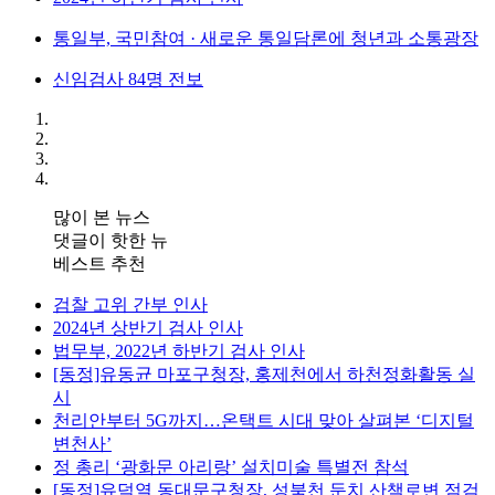
통일부, 국민참여 · 새로운 통일담론에 청년과 소통광장
신임검사 84명 전보
많이 본 뉴스
댓글이 핫한 뉴
베스트 추천
검찰 고위 간부 인사
2024년 상반기 검사 인사
법무부, 2022년 하반기 검사 인사
[동정]유동균 마포구청장, 홍제천에서 하천정화활동 실
시
천리안부터 5G까지…온택트 시대 맞아 살펴본 ‘디지털
변천사’
정 총리 ‘광화문 아리랑’ 설치미술 특별전 참석
[동정]유덕열 동대문구청장, 성북천 둔치 산책로변 점검