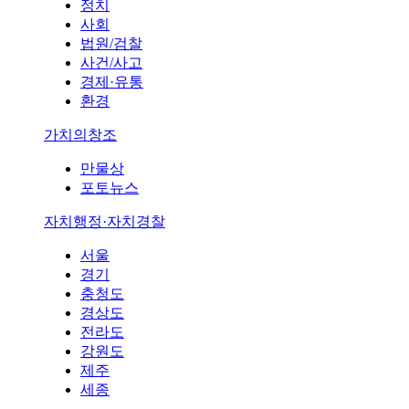
정치
사회
법원/검찰
사건/사고
경제·유통
환경
가치의창조
만물상
포토뉴스
자치행정·자치경찰
서울
경기
충청도
경상도
전라도
강원도
제주
세종