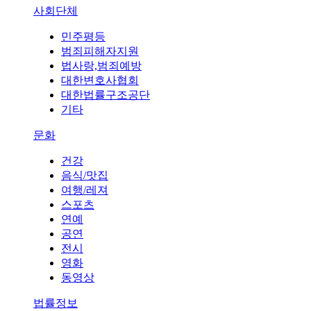
사회단체
민주평등
범죄피해자지원
법사랑,범죄예방
대한변호사협회
대한법률구조공단
기타
문화
건강
음식/맛집
여행/레져
스포츠
연예
공연
전시
영화
동영상
법률정보