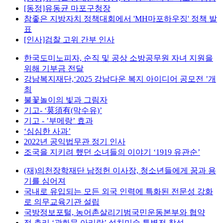
[동정]유동균 마포구청장
참좋은 지방자치 정책대회에서 'MH마포하우징' 정책 발
표
[인사]검찰 고위 간부 인사
한국도미노피자, 순직 및 공상 소방공무원 자녀 지원을
위해 기부금 전달
강남복지재단,‘2025 강남다운 복지 아이디어 공모전 ’개
최
불꽃놀이의 빛과 그림자
기고- ‘莫須有(막수유)’
기고 - ’부메랑’ 효과
‘심심한 사과’
2022년 공익법무관 정기 인사
조국을 지키려 했던 소녀들의 이야기 ‘1919 유관순’
(재)의천장학재단 남정헌 이사장, 청소년들에게 꿈과 용
기를 심어져
국내로 유입되는 모든 외국 인력에 특화된 전문성 강화
로 의무교육기관 설립
국방정보포털, 농어촌살리기범국민운동본부와 협약
정 총리 ‘광화문 아리랑’ 설치미술 특별전 참석