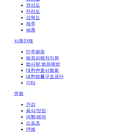
경상도
전라도
강원도
제주
세종
사회단체
민주평등
범죄피해자지원
법사랑,범죄예방
대한변호사협회
대한법률구조공단
기타
문화
건강
음식/맛집
여행/레져
스포츠
연예