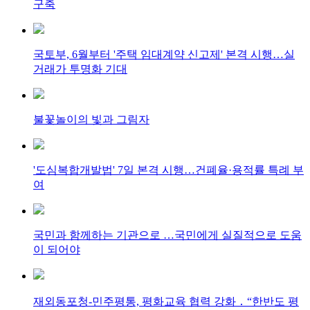
구축
국토부, 6월부터 '주택 임대계약 신고제' 본격 시행…실
거래가 투명화 기대
불꽃놀이의 빛과 그림자
'도심복합개발법' 7일 본격 시행…건폐율·용적률 특례 부
여
국민과 함께하는 기관으로 …국민에게 실질적으로 도움
이 되어야
재외동포청-민주평통, 평화교육 협력 강화 ․ “한반도 평