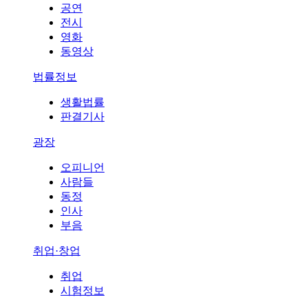
공연
전시
영화
동영상
법률정보
생활법률
판결기사
광장
오피니언
사람들
동정
인사
부음
취업·창업
취업
시험정보