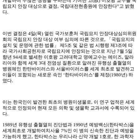
개발하여 수많은 생명을 구하는데 기여한 고
(
故
)
이호왕 교수를 국
립묘지 안장 대상으로 결정
,
국립대전현충원에 안장한다
”
고 밝혔
다
.
이번 결정은
4
일
(
목
)
열린 국가보훈처 국립묘지 안장대상심의위원
회의 국립묘지 안장 대상 여부 심의에 따른 것으로
,
「
국립묘지의
설치 및 운영에 관한 법률
」
제
5
조 및 같은 법 시행령 제
3
조에 따
라 국가사회공헌자로 국립묘지에 안장되는 것으로 지난
7
월
5
일
향년
94
세로 별세한 이호왕 고려대학교 명예교수는 에이즈
,
말라
리아와 함께 세계
3
대 전염성 질환으로 알려진 유행성 출혈열의
병원체인 한탄바이러스와 서울바이러스를 세계 최초로 발견하고
이들이 포함되는 새로운 속인
‘
한타바이러스
’
를 제정
(1980
년
)
하
였다
.
이는 한국인이 발견한 최초의 병원미생물로
,
이 연구 업적은 세계
적으로 인정되어 현재 모든 의학 및 생물학 교과서에 수록되어 있
다
.
1989
년 유행성 출혈열의 진단법과
1990
년 예방백신
(
한타박스
)
을
세계최초로 개발하여치사율
7%
인 이 병의 신속한 진단과 예방을
가능하게 했고
,
한타박스는 우리나라 신약 개발
1
호로
,
한 과학자