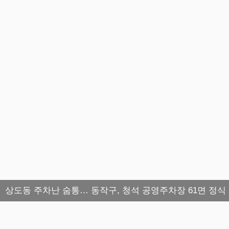
상도동 주차난 숨통… 동작구, 청석 공영주차장 61면 정식