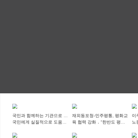
국민과 함께하는 기관으로 …
재외동포청-민주평통, 평화교
이
국민에게 실질적으로 도움이
육 협력 강화 ․ “한반도 평화,
노
되어야
차세대 동포가 세계에 알리
추
다”