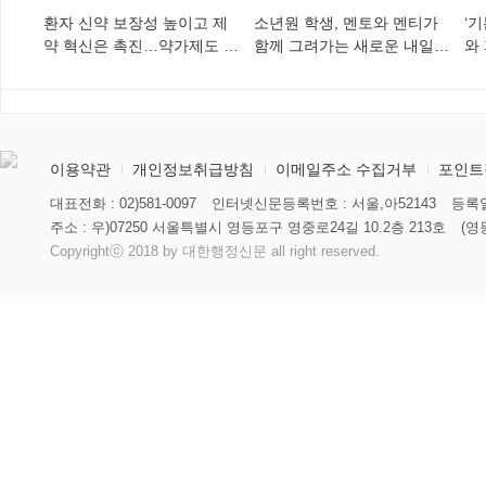
환자 신약 보장성 높이고 제
소년원 학생, 멘토와 멘티가
‘
약 혁신은 촉진…약가제도 개
함께 그려가는 새로운 내일
와
편안 의결
향해
미
이용약관
개인정보취급방침
이메일주소 수집거부
포인트
대표전화 : 02)581-0097
인터넷신문등록번호 : 서울,아52143
등록일
주소 : 우)07250 서울특별시 영등포구 영중로24길 10.2층 213호
(영
Copyrightⓒ 2018 by 대한행정신문 all right reserved.