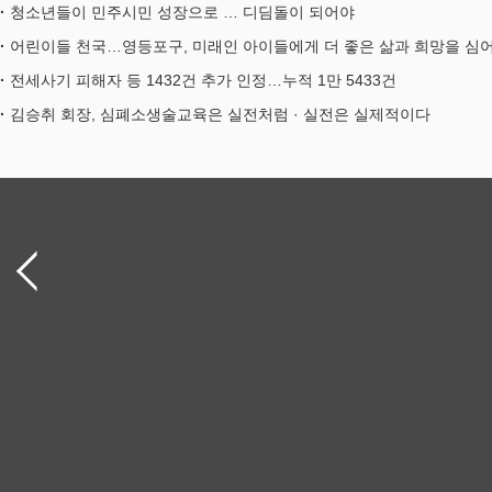
청소년들이 민주시민 성장으로 … 디딤돌이 되어야
어린이들 천국…영등포구, 미래인 아이들에게 더 좋은 삶과 희망을 심
전세사기 피해자 등 1432건 추가 인정…누적 1만 5433건
김승취 회장, 심폐소생술교육은 실전처럼 · 실전은 실제적이다