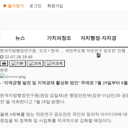
즐겨찾기
로그인
회원가입
뉴스
가치의창조
자치행정·자치경
한국지방행정연구원, ‘도전 • 한국 … 국민주도형 작은연구 공모전’ 진행
찰
22-07-28 18:46
본문
- ‘
지역균형 발전 및 지역경제 활성화 방안
’
주제로
7
월
29
일부터
8
한국지방행정연구원
(
원장 김일재
)
은 행정안전부
(
장관 이상민
)
와 공
전
’
을 개최한다고
7
월
28
일 밝혔다
.
올해
4
회째를 맞는 작은연구 공모전은 국민의 창의적 아이디어에 대
중점을 둬 정책화 및 사업화를 적극적으로 강화할 예정이다
.