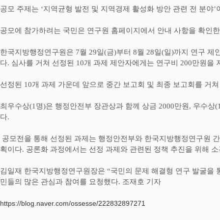
공모 주제는
‘
지역균형 발전 및 지역경제 활성화 방안 관련 전 분야
’
공모에 참가하려는 국민은 연구원 홈페이지에서 안내 사항을 확인한
한국지방행정연구원은
7
월
29
일
(
금
)
부터
8
월
28
일
(
일
)
까지 연구 제
다
.
심사를 거쳐 선정된
10
개 과제 제안자에게는 연구비
200
만원을 
선정된
10
개 과제 가운데 앞으로 중간 보고회 및 최종 보고회를 거쳐
최우수상
(1
명
)
은 행정안전부 장관상과 함께 상금
2000
만원
,
우수상
(
다
.
공모전을 통해 선정된 과제는 행정안전부와 한국지방행정연구원 간
획이다
.
공론화 과정에서는 선정 과제와 관련된 정책 추진을 위해 소
김일재 한국지방행정연구원장은
“
국민의 문제 해결형 연구 발굴을 
민들의 많은 관심과 참여를 요청했다
.
조재호 기자
https://blog.naver.com/ossesse/222832897271