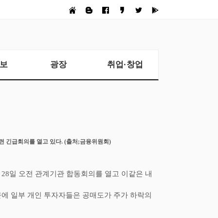
보
광장
취업·창업
관련 긴급회의를 열고 있다
. (
출처
;
금융위원회
)
월
28
일 오전 관계기관 합동회의를 열고 이같은 내
문에 일부 개인 투자자들은 공매도가 주가 하락의