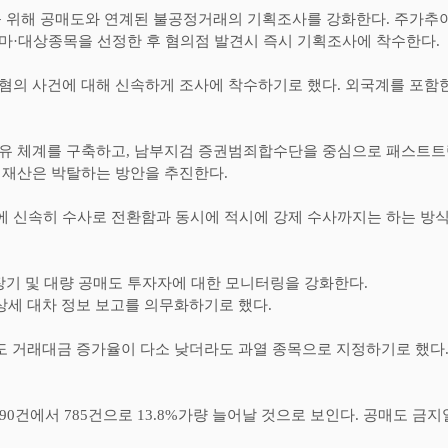
를 위해 공매도와 연계된 불공정거래의 기획조사를 강화한다
.
주가추
테마
·
대상종목을 선정한 후 혐의점 발견시 즉시 기획조사에 착수한다
.
혐의 사건에 대해 신속하게 조사에 착수하기로 했다
.
외국계를 포함한
공유 체계를 구축하고
,
남부지검 증권범죄합수단을 중심으로 패스트트
 재산은 박탈하는 방안을 추진한다
.
 신속히 수사로 전환함과 동시에 적시에 강제 수사까지는 하는 방식
장기 및 대량 공매도 투자자에 대한 모니터링을 강화한다
.
상세 대차 정보 보고를 의무화하기로 했다
.
 거래대금 증가율이 다소 낮더라도 과열 종목으로 지정하기로 했다
90
건에서
785
건으로
13.8%
가량 늘어날 것으로 보인다
.
공매도 금지