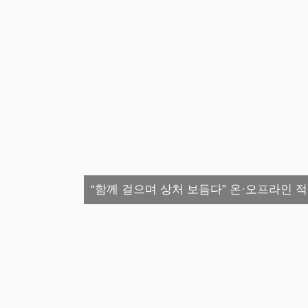
“함께 걸으며 상처 보듬다” 온·오프라인 적