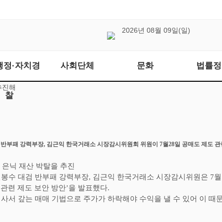
2026년 08월 09일(일)
행정·자치경
사회단체
문화
법률정
추진해
찰
 반부패 강력부장
,
김근익 한국거래소 시장감시위원회 위원이
7
월
28
일 공매도 제도 
 은닉 재산 박탈을 추진
봉수 대검 반부패 강력부장
,
김근익 한국거래소 시장감시위원은
7
 관련 제도 보안 방안
’
을 발표했다
.
사서 갚는 매매 기법으로 주가가 하락해야 수익을 낼 수 있어 이 때