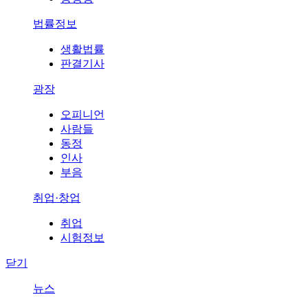
법률정보
생활법률
판결기사
광장
오피니언
사람들
동정
인사
부음
취업·창업
취업
시험정보
닫기
뉴스