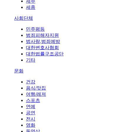
제주
세종
사회단체
민주평등
범죄피해자지원
법사랑,범죄예방
대한변호사협회
대한법률구조공단
기타
문화
건강
음식/맛집
여행/레져
스포츠
연예
공연
전시
영화
동영상