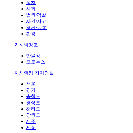
정치
사회
법원/검찰
사건/사고
경제·유통
환경
가치의창조
만물상
포토뉴스
자치행정·자치경찰
서울
경기
충청도
경상도
전라도
강원도
제주
세종