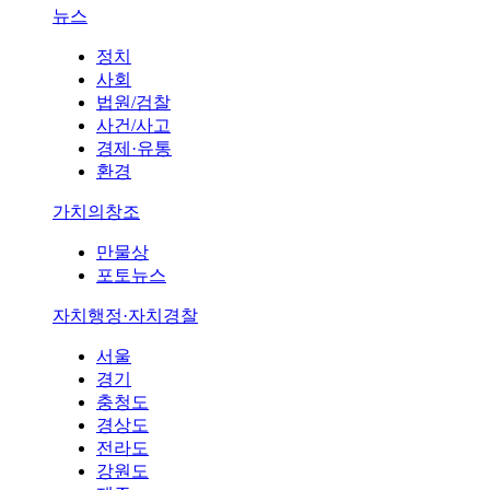
뉴스
정치
사회
법원/검찰
사건/사고
경제·유통
환경
가치의창조
만물상
포토뉴스
자치행정·자치경찰
서울
경기
충청도
경상도
전라도
강원도