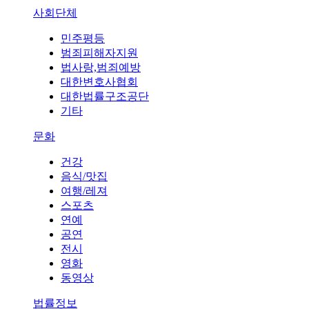
사회단체
민주평등
범죄피해자지원
법사랑,범죄예방
대한변호사협회
대한법률구조공단
기타
문화
건강
음식/맛집
여행/레져
스포츠
연예
공연
전시
영화
동영상
법률정보