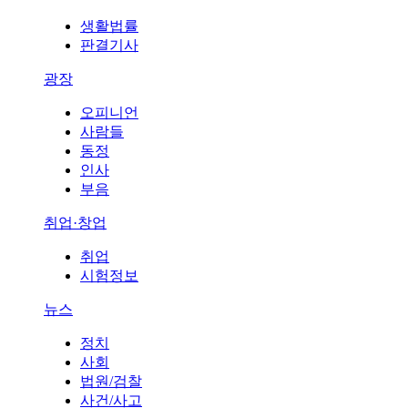
생활법률
판결기사
광장
오피니언
사람들
동정
인사
부음
취업·창업
취업
시험정보
뉴스
정치
사회
법원/검찰
사건/사고