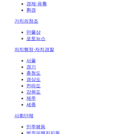
경제·유통
환경
가치의창조
만물상
포토뉴스
자치행정·자치경찰
서울
경기
충청도
경상도
전라도
강원도
제주
세종
사회단체
민주평등
범죄피해자지원