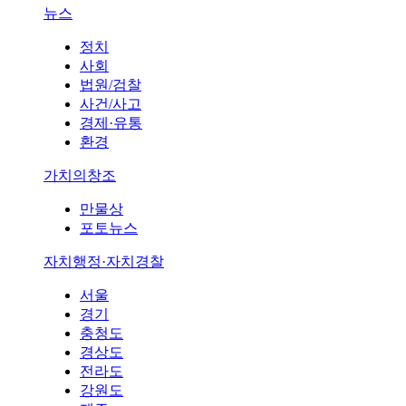
뉴스
정치
사회
법원/검찰
사건/사고
경제·유통
환경
가치의창조
만물상
포토뉴스
자치행정·자치경찰
서울
경기
충청도
경상도
전라도
강원도