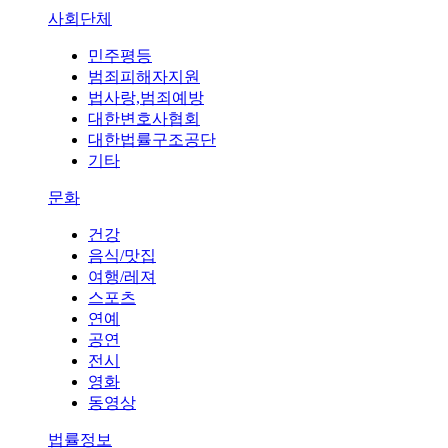
사회단체
민주평등
범죄피해자지원
법사랑,범죄예방
대한변호사협회
대한법률구조공단
기타
문화
건강
음식/맛집
여행/레져
스포츠
연예
공연
전시
영화
동영상
법률정보