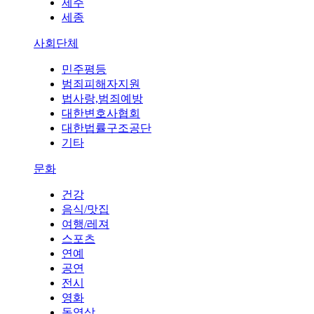
제주
세종
사회단체
민주평등
범죄피해자지원
법사랑,범죄예방
대한변호사협회
대한법률구조공단
기타
문화
건강
음식/맛집
여행/레져
스포츠
연예
공연
전시
영화
동영상