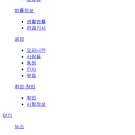
법률정보
생활법률
판결기사
광장
오피니언
사람들
동정
인사
부음
취업·창업
취업
시험정보
닫기
뉴스