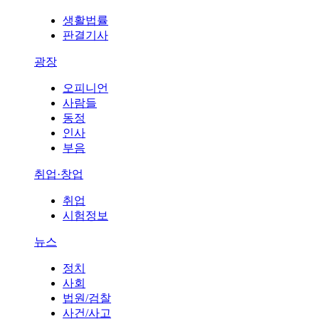
생활법률
판결기사
광장
오피니언
사람들
동정
인사
부음
취업·창업
취업
시험정보
뉴스
정치
사회
법원/검찰
사건/사고