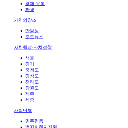
경제·유통
환경
가치의창조
만물상
포토뉴스
자치행정·자치경찰
서울
경기
충청도
경상도
전라도
강원도
제주
세종
사회단체
민주평등
범죄피해자지원