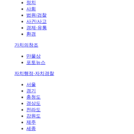
정치
사회
법원/검찰
사건/사고
경제·유통
환경
가치의창조
만물상
포토뉴스
자치행정·자치경찰
서울
경기
충청도
경상도
전라도
강원도
제주
세종