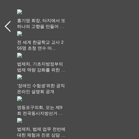
홍기영 회장, 타지에서 또
하나의 고향을 만들어 가
다
전 세계 한글학교 교사 2
56명 초청 연수 마
쳐...“수업은 더 깊게, 교
사 연결은 더 넓게”
법제처, 기초지방정부의
법제 역량 강화를 위한 전
라권 현장설명회 개최
‘장애인 수험생‘위한 공직
온라인 설명회 공개
영등포구의회, 오는 제9
회 전국동시지방선거 ‧
"공직사회는 어느 때보다
공정하고 책임 있는 자세
법제처, 법제 업무 전반에
를 지켜야 할 것"
대한 체험과 진로 상담 기