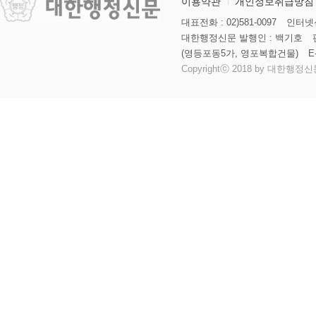
이용약관
개인정보취급방침
대표전화 : 02)581-0097
인터넷신
대한행정신문 발행인 : 백기호
(영등포동5가, 영포복합건물)
E
Copyrightⓒ 2018 by 대한행정신문 al