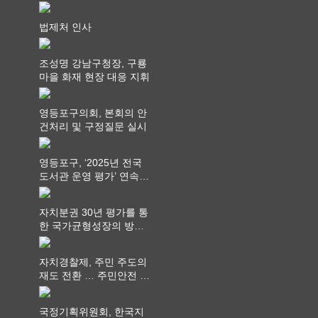
회 제공
법제처 인사
조성명 강남구청장, 구룡
마을 화재 현장 대응 지휘
영등포구의회, 본회의 안
건처리 및 구정질문 실시
영등포구, ‘2025년 전국
도서관 운영 평가’ 연속
최고 영예 장관상에서 ‘대
통령상’ 수상
자치분권 30년 평가를 통
한 국가균형성장의 방향
과 과제 논의
자치경찰제, 주민 주도의
재도 전환 … 주민안전 치
안서비스가 최우선 되어
야
국정기획위원회, 한국지