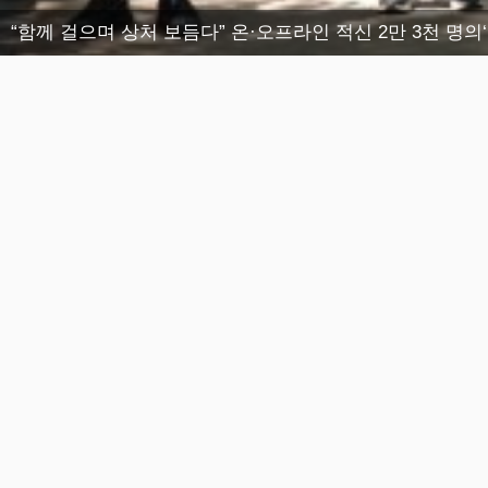
“함께 걸으며 상처 보듬다” 온·오프라인 적신 2만 3천 명의