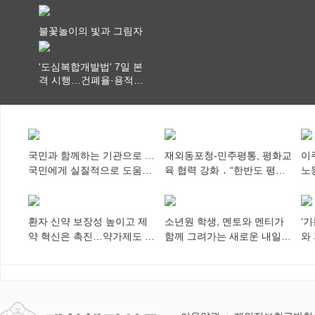
행…실거래가 투명화 기
대
불꽃놀이의 빛과 그림자
'도심복합개발법' 7일 본
격 시행…건폐율·용적률
특례 부여
국민과 함께하는 기관으로 …
재외동포청-민주평통, 평화교
이
국민에게 실질적으로 도움이
육 협력 강화 ․ “한반도 평화,
노
되어야
차세대 동포가 세계에 알리
추
다”
환자 신약 보장성 높이고 제
소년원 학생, 멘토와 멘티가
‘
약 혁신은 촉진…약가제도 개
함께 그려가는 새로운 내일
와
편안 의결
향해
미