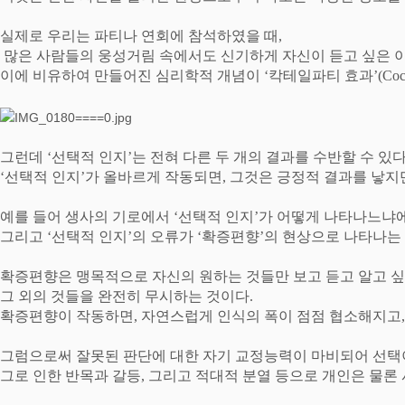
실제로 우리는 파티나 연회에 참석하였을 때
,
많은 사람들의 웅성거림 속에서도 신기하게 자신이 듣고 싶은 
이에 비유하여 만들어진 심리학적 개념이
‘
칵테일파티 효과
’(Coc
그런데
‘
선택적 인지
’
는 전혀 다른 두 개의 결과를 수반할 수 있
‘
선택적 인지
’
가 올바르게 작동되면
,
그것은 긍정적 결과를 낳지
예를 들어 생사의 기로에서
‘
선택적 인지
’
가 어떻게 나타나느냐에
그리고
‘
선택적 인지
’
의 오류가
‘
확증편향
’
의 현상으로 나타나는
확증편향은 맹목적으로 자신의 원하는 것들만 보고 듣고 알고 
그 외의 것들을 완전히 무시하는 것이다
.
확증편향이 작동하면
,
자연스럽게 인식의 폭이 점점 협소해지고
그럼으로써 잘못된 판단에 대한 자기 교정능력이 마비되어 선택
그로 인한 반목과 갈등
,
그리고 적대적 분열 등으로 개인은 물론