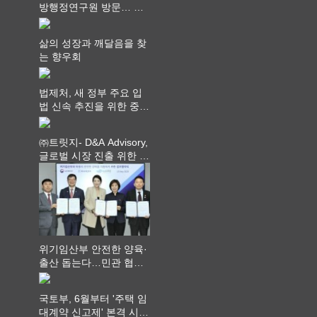
방행정연구원 방문… 국
가균형성장 논의
삶의 성장과 깨달음을 찾
는 향우회
법제처, 새 정부 주요 입
법 신속 추진을 위한 중앙
부처 법무담당관 회의 개
최
㈜트릿지- D&A Advisory,
글로벌 시장 진출 위한 전
략적 업무협약 체결
위기임산부 안전한 양육·
출산 돕는다…민관 협력
체계 구축
국토부, 6월부터 '주택 임
대계약 신고제' 본격 시