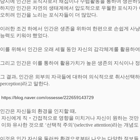
당시에 인간은 포식자로서 채집이나 수렵활동을 통하여 생존하
하지만 인간은 자연의 생태계에서 압도적으로 우월한 포식자가
오히려 인간을 노리는 포식자들이 더 많았다
.
이러한 조건 하에서 인간은 생존을 위하여 한편으로 손쉽게 사냥
능력도 키워야 했었다
.
이를 위해서 인간은 오래 세월 동안 자신의 감각체계룰 활용하여
그리고 인간은 이를 통하여 활용가치가 높은 생존의 지식이나 정
그 결과
,
인간은 외부의 자극들에 대하여 의식적으로 취사선택하
perception)
라고 말한다
.
https://blog.naver.com/ossesse/222659143729
인간은 자신들의 환경을 인지할 때
,
자신에게 직
‧
간접적으로 영향을 미치거나 자신이 원하는 것만
이와 유사한 것으로
‘
선택적 주의
’(selective attention)
라는 개념도
이것은 인간 자신을 둘러싼 환경으로부터 나오는 다양한 정보들