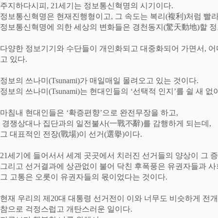
주지하다시피
, 21
세기는 정보통신혁명의 시기이다
.
정보통신혁명은 현재진행형이고
,
그 속도는 복리
(
複利
)
처럼 빨
정보통신혁명에 의한 세상의 변화들은 경천동지
(
驚天動地
)
할 
다양한 정보기기와 수단들이 개인화되고 대중화되어 가면서
,
어
고 있다
.
정보의 쓰나미
(Tsunami)
가 매일매일 몰려오고 있는 것이다
.
정보의 쓰나미
(Tsunami)
는 현대인들의
‘
선택적 인지
’
를 쉴 새 없
마침내 현대인들은
‘
확증편향
’
으로 완전무장을 하고
,
경쟁상대나 집단과의 일전불사
(
一戰不辭
)
를 감행하게 되는데
,
그 대표적인 전장
(
戰場
)
이 선거
(
選擧
)
이다
.
21
세기에 들어서서 세계 곳곳에서 치러진 선거들의 양상이 그 증
그리고 선거결과에 상관없이 불어 닥친 후폭풍은 유권자들과 사
그 고통은 오롯이 유권자들의 몫이었다는 것이다
.
현재 우리의 제
20
대 대통령 선거전이 이와 너무도 비슷하게 전
참으로 걱정스럽고 개탄스러운 일이다
.