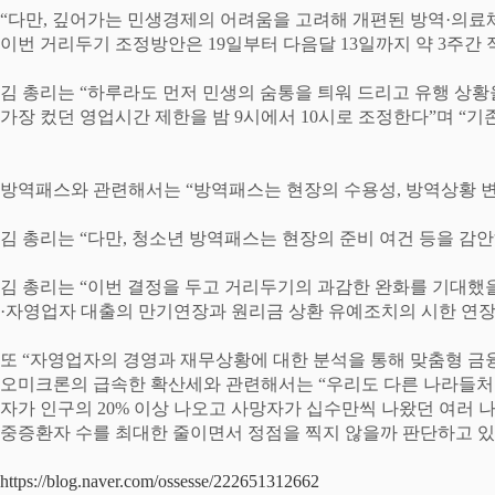
“
다만
,
깊어가는 민생경제의 어려움을 고려해 개편된 방역
·
의료
이번 거리두기 조정방안은
19
일부터 다음달
13
일까지 약
3
주간 
김 총리는
“
하루라도 먼저 민생의 숨통을 틔워 드리고 유행 상황
가장 컸던 영업시간 제한을 밤
9
시에서
10
시로 조정한다
”
며
“
기
방역패스와 관련해서는
“
방역패스는 현장의 수용성
,
방역상황 변
김 총리는
“
다만
,
청소년 방역패스는 현장의 준비 여건 등을 감안
김 총리는
“
이번 결정을 두고 거리두기의 과감한 완화를 기대했
·
자영업자 대출의 만기연장과 원리금 상환 유예조치의 시한 연장
또
“
자영업자의 경영과 재무상황에 대한 분석을 통해 맞춤형 금
오미크론의 급속한 확산세와 관련해서는
“
우리도 다른 나라들처
자가 인구의
20%
이상 나오고 사망자가 십수만씩 나왔던 여러 
중증환자 수를 최대한 줄이면서 정점을 찍지 않을까 판단하고 
https://blog.naver.com/ossesse/222651312662