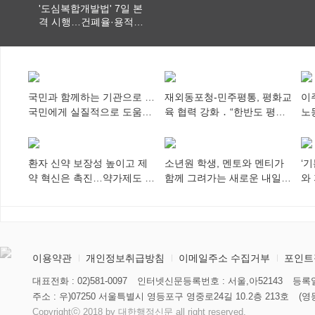
'도심복합개발법' 7일 본
격 시행…건폐율·용적률
특례 부여
국민과 함께하는 기관으로 …
재외동포청-민주평통, 평화교
이
국민에게 실질적으로 도움이
육 협력 강화 ․ “한반도 평화,
노
되어야
차세대 동포가 세계에 알리
추
다”
환자 신약 보장성 높이고 제
소년원 학생, 멘토와 멘티가
‘
약 혁신은 촉진…약가제도 개
함께 그려가는 새로운 내일
와
편안 의결
향해
미
이용약관
개인정보취급방침
이메일주소 수집거부
포인트
대표전화 : 02)581-0097
인터넷신문등록번호 : 서울,아52143
등록일
주소 : 우)07250 서울특별시 영등포구 영중로24길 10.2층 213호
(영
Copyrightⓒ 2018 by 대한행정신문 all right reserved.