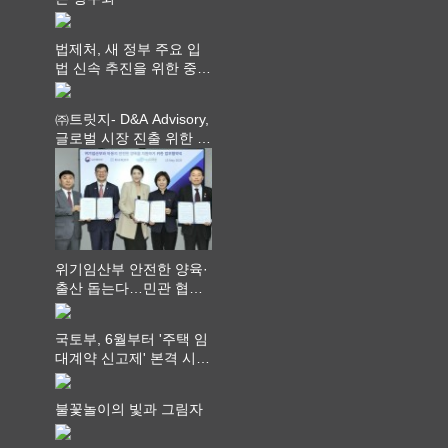
법제처, 새 정부 주요 입
법 신속 추진을 위한 중앙
부처 법무담당관 회의 개
최
㈜트릿지- D&A Advisory,
글로벌 시장 진출 위한 전
략적 업무협약 체결
위기임산부 안전한 양육·
출산 돕는다…민관 협력
체계 구축
국토부, 6월부터 '주택 임
대계약 신고제' 본격 시
행…실거래가 투명화 기
대
불꽃놀이의 빛과 그림자