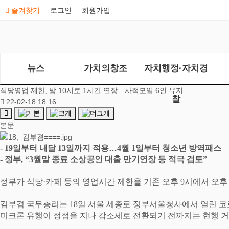
즐겨찾기
로그인
회원가입
뉴스
가치의창조
자치행정·자치경
식당영업 제한, 밤 10시로 1시간 연장…사적모임 6인 유지
찰
22-02-18 18:16
본문
- 19
일부터 내달
13
일까지 적용
…
4
월
1
일부터 청소년 방역패스
-
정부
, “3
월말 종료 소상공인 대출 만기연장 등 적극 검토
”
정부가 식당
·
카페 등의 영업시간 제한을 기존 오후
9
시에서 오
김부겸 국무총리는
18
일 서울 세종로 정부서울청사에서 열린 
미크론 유행이 정점을 지나 감소세로 전환되기 전까지는 현행 