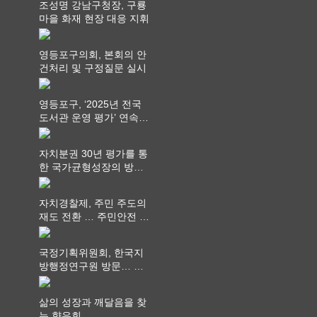
조성명 강남구청장, 구룡
마을 화재 현장 대응 지휘
영등포구의회, 본회의 안
건처리 및 구정질문 실시
영등포구, ‘2025년 전국
도서관 운영 평가’ 연속
최고 영예 장관상에서 ‘대
통령상’ 수상
자치분권 30년 평가를 통
한 국가균형성장의 방향
과 과제 논의
자치경찰제, 주민 주도의
재도 전환 … 주민안전 치
안서비스가 최우선 되어
야
국정기획위원회, 한국지
방행정연구원 방문… 국
가균형성장 논의
삶의 성장과 깨달음을 찾
는 향우회