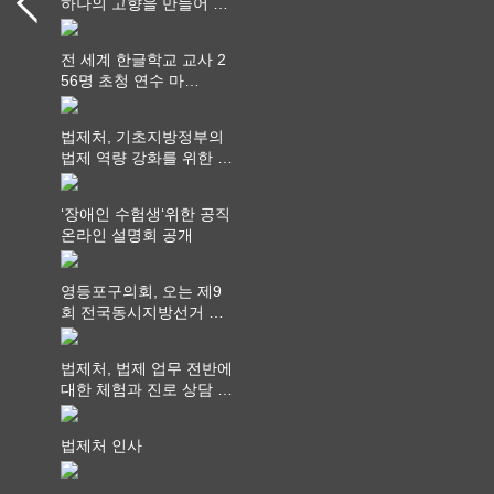
하나의 고향을 만들어 가
다
전 세계 한글학교 교사 2
56명 초청 연수 마
쳐...“수업은 더 깊게, 교
사 연결은 더 넓게”
법제처, 기초지방정부의
법제 역량 강화를 위한 전
라권 현장설명회 개최
‘장애인 수험생‘위한 공직
온라인 설명회 공개
영등포구의회, 오는 제9
회 전국동시지방선거 ‧
"공직사회는 어느 때보다
공정하고 책임 있는 자세
법제처, 법제 업무 전반에
를 지켜야 할 것"
대한 체험과 진로 상담 기
회 제공
법제처 인사