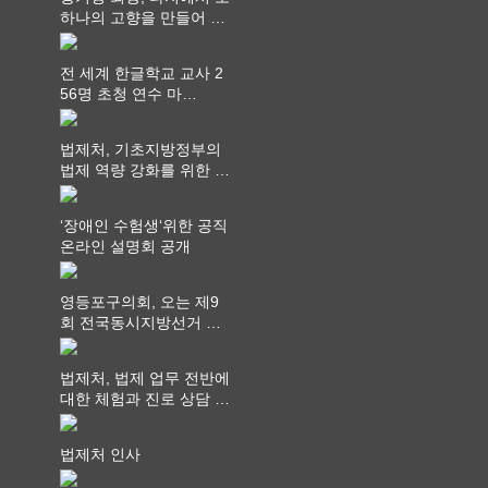
하나의 고향을 만들어 가
다
전 세계 한글학교 교사 2
56명 초청 연수 마
쳐...“수업은 더 깊게, 교
사 연결은 더 넓게”
법제처, 기초지방정부의
법제 역량 강화를 위한 전
라권 현장설명회 개최
‘장애인 수험생‘위한 공직
온라인 설명회 공개
영등포구의회, 오는 제9
회 전국동시지방선거 ‧
"공직사회는 어느 때보다
공정하고 책임 있는 자세
법제처, 법제 업무 전반에
를 지켜야 할 것"
대한 체험과 진로 상담 기
회 제공
법제처 인사