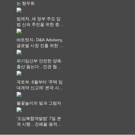
는 향우회
법제처, 새 정부 주요 입
법 신속 추진을 위한 중앙
부처 법무담당관 회의 개
최
㈜트릿지- D&A Advisory,
글로벌 시장 진출 위한 전
략적 업무협약 체결
위기임산부 안전한 양육·
출산 돕는다…민관 협력
체계 구축
국토부, 6월부터 '주택 임
대계약 신고제' 본격 시
행…실거래가 투명화 기
대
불꽃놀이의 빛과 그림자
'도심복합개발법' 7일 본
격 시행…건폐율·용적률
특례 부여