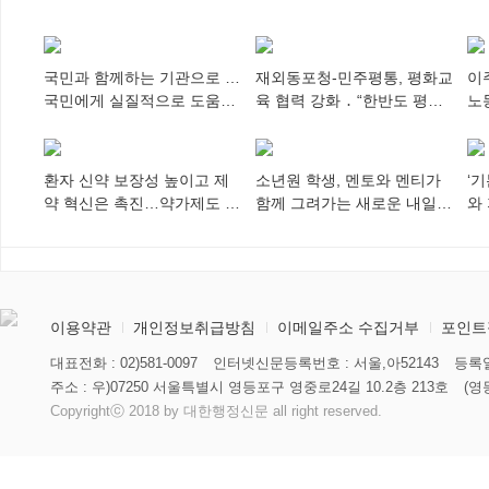
국민과 함께하는 기관으로 …
재외동포청-민주평통, 평화교
이
국민에게 실질적으로 도움이
육 협력 강화 ․ “한반도 평화,
노
되어야
차세대 동포가 세계에 알리
추
다”
환자 신약 보장성 높이고 제
소년원 학생, 멘토와 멘티가
‘
약 혁신은 촉진…약가제도 개
함께 그려가는 새로운 내일
와
편안 의결
향해
미
이용약관
개인정보취급방침
이메일주소 수집거부
포인트
대표전화 : 02)581-0097
인터넷신문등록번호 : 서울,아52143
등록일
주소 : 우)07250 서울특별시 영등포구 영중로24길 10.2층 213호
(영
Copyrightⓒ 2018 by 대한행정신문 all right reserved.