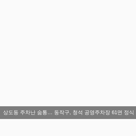
상도동 주차난 숨통… 동작구, 청석 공영주차장 61면 정식