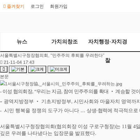
즐겨찾기
로그인
회원가입
뉴스
가치의창조
자치행정·자치경
서울특별시구청장협의회, “민주주의 후퇴를 우려한다”
찰
21-11-04 17:43
본문
-
이성 협의회장
, “
우리는 지금
,
참여 민주주의를 확대
‧
계승할 것
-
광역지방정부
‧
기초지방정부
,
시민사회와 마을자치 영역까지
-
시민 행복을 정쟁의 도구가 아니다
…
상생
·
협력에 적극적으로
서울특별시구청장협의회
(
협의회장 이성 구로구청장
)
는
11
월
4
일
깊은 우려를 나타냈다는 입장문을 발표했다
.