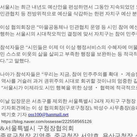
서울시는 최근 내년도 예산안을 편성하면서 그동안 지속되었던 
민관협치 등 전방위적으로 예산을 삭감하는 한편 자치구 예산 
이성 협의회장은
“
마을공동체나 민관협치 운영 등 시민 참여 예
행하는 서울시의 시대착오적인 결정에 맞서 자치구는 참여 민주
참석자들은
“
시민들은 이제 더 이상 행정서비스의 수혜자에 머
민 스스로 이웃의 삶을 살피고 부족한 행정을 보완하는 등 적극
다
.”
고 말했다
.
나아가 참석자들은
“
우리는 지금
,
참여 민주주의를 확대
‧
계승
역사를 거슬러 과거 권위주의 시대로 회귀할 것이냐의 엄중한 
“
서울시가 이제라도 시민 행복을 위한 상생
‧
협력에 적극적으
이날 입장문은 서초구를 제외한 서울특별시
24
개 자치구 구청장
기자회견에는 이 성 협의회장
(
구로구청장
),
박성수 사무총장
(
송
백기호 기자
oss100@hanmail.net
https://blog.naver.com/ossesse/222558565126
&
서울특별시 구청장협의회
종로구청장 김영종
,
중구청장 서양호
,
용산구청장 