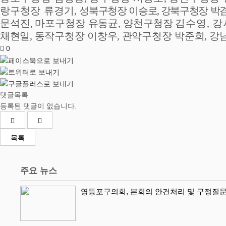
랑구청장 류경기
,
성북구청장 이승로
,
강북구청장 박
문석진
,
마포구청장 유동균
,
양천구청장
김수영
,
강
채현일
,
동작구청장 이창우
,
관악구청장 박준희
,
강
0
댓글목록
등록된 댓글이 없습니다.
목록
주요 뉴스
영등포구의회, 본회의 안건처리 및 구정질문