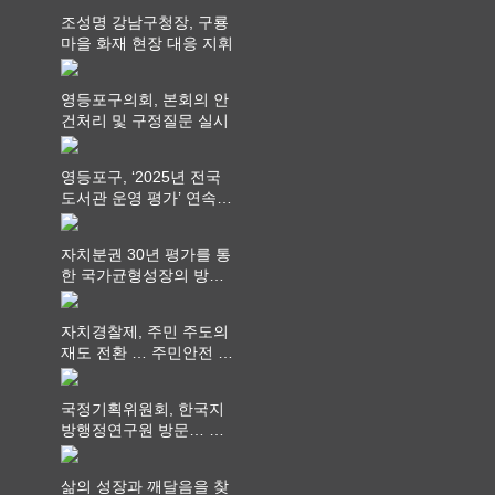
조성명 강남구청장, 구룡
마을 화재 현장 대응 지휘
영등포구의회, 본회의 안
건처리 및 구정질문 실시
영등포구, ‘2025년 전국
도서관 운영 평가’ 연속
최고 영예 장관상에서 ‘대
통령상’ 수상
자치분권 30년 평가를 통
한 국가균형성장의 방향
과 과제 논의
자치경찰제, 주민 주도의
재도 전환 … 주민안전 치
안서비스가 최우선 되어
야
국정기획위원회, 한국지
방행정연구원 방문… 국
가균형성장 논의
삶의 성장과 깨달음을 찾