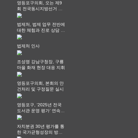
영등포구의회, 오는 제9
회 전국동시지방선거 ‧
"공직사회는 어느 때보다
공정하고 책임 있는 자세
법제처, 법제 업무 전반에
를 지켜야 할 것"
대한 체험과 진로 상담 기
회 제공
법제처 인사
조성명 강남구청장, 구룡
마을 화재 현장 대응 지휘
영등포구의회, 본회의 안
건처리 및 구정질문 실시
영등포구, ‘2025년 전국
도서관 운영 평가’ 연속
최고 영예 장관상에서 ‘대
통령상’ 수상
자치분권 30년 평가를 통
한 국가균형성장의 방향