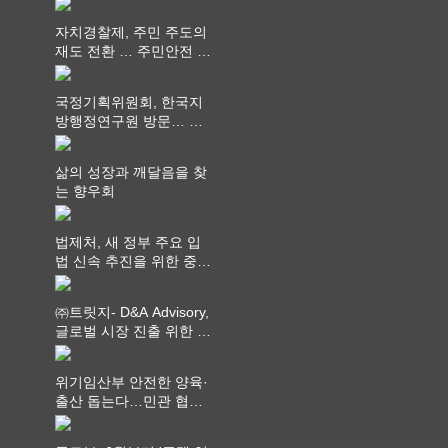
과 과제 논의
자치경찰제, 주민 주도의
재도 전환 … 주민안전 치
안서비스가 최우선 되어
야
국정기획위원회, 한국지
방행정연구원 방문… 국
가균형성장 논의
삶의 성장과 깨달음을 찾
는 향우회
법제처, 새 정부 주요 입
법 신속 추진을 위한 중앙
부처 법무담당관 회의 개
최
㈜트릿지- D&A Advisory,
글로벌 시장 진출 위한 전
략적 업무협약 체결
위기임산부 안전한 양육·
출산 돕는다…민관 협력
체계 구축