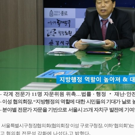
각계 전문가
명 자문위원 위촉
…
법률
행정
‧
재난
안
-
11
·
·
이성 협의회장
지방행정의 역할에 대한 시민들의 기대가 날로 
-
, “
분야별 전문가 자문을 기반으로 서울시
개 자치구 발전에 기여
-
25
서울특별시구청장협의회
(
협의회장 이성 구로구청장
,
이하
‘
협의회
’)
는
고 협의회 전문성 강화에 나섰다
,
고 밝혔다
.