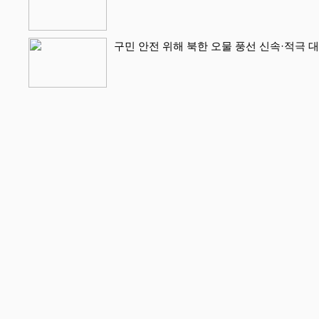
구민 안전 위해 북한 오물 풍선 신속·적극 대처