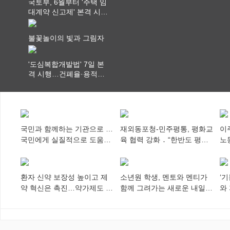
국토부, 6월부터 '주택 임
대계약 신고제' 본격 시
행…실거래가 투명화 기
대
불꽃놀이의 빛과 그림자
'도심복합개발법' 7일 본
격 시행…건폐율·용적률
특례 부여
국민과 함께하는 기관으로 …
재외동포청-민주평통, 평화교
이
국민에게 실질적으로 도움이
육 협력 강화 ․ “한반도 평화,
노
되어야
차세대 동포가 세계에 알리
추
다”
환자 신약 보장성 높이고 제
소년원 학생, 멘토와 멘티가
‘
약 혁신은 촉진…약가제도 개
함께 그려가는 새로운 내일
와
편안 의결
향해
미