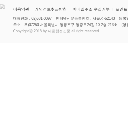
이용약관
개인정보취급방침
이메일주소 수집거부
포인트
대표전화 : 02)581-0097
인터넷신문등록번호 : 서울,아52143
등록일
주소 : 우)07250 서울특별시 영등포구 영중로24길 10.2층 213호
(영
Copyrightⓒ 2018 by 대한행정신문 all right reserved.