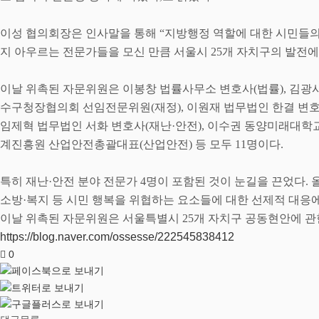
이성 협의회장은 인사말을 통해
“
지방행정 역할에 대한 시민들의
지 아우르는 전문가들을 모신 만큼 서울시
25
개 자치구의 발전에
이날 위촉된 자문위원은 이봉창 법률사무소 변호사
(
법률
),
김광
수구청장협의회 선임전문위원
(
재정
),
이원재 법무법인 한결 변
임제혁 법무법인 서화 변호사
(
재난
·
안전
),
이수권 동양미래대학교
계진흥원 산업안전총괄대표
(
산업안전
)
등 모두
11
명이다
.
특히 재난
·
안전 분야 전문가
4
명이 포함된 것이 눈길을 끈었다
.
소방
·
복지 등 시민 행복을 위협하는 요소들에 대한 선제적 대응
이날 위촉된 자문위원은 서울특별시
25
개 자치구 공동현안에 관
https://blog.naver.com/ossesse/222545838412
0