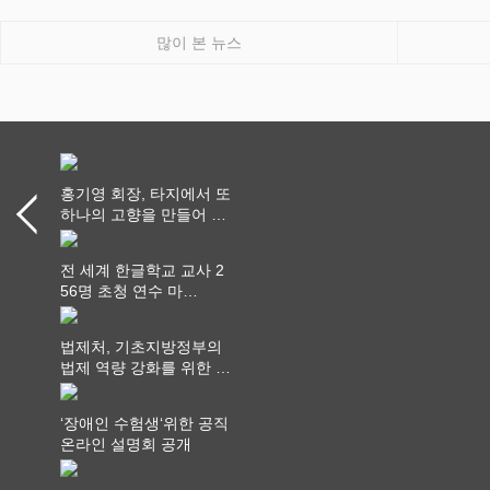
많이 본 뉴스
홍기영 회장, 타지에서 또
하나의 고향을 만들어 가
다
전 세계 한글학교 교사 2
56명 초청 연수 마
쳐...“수업은 더 깊게, 교
사 연결은 더 넓게”
법제처, 기초지방정부의
법제 역량 강화를 위한 전
라권 현장설명회 개최
‘장애인 수험생‘위한 공직
온라인 설명회 공개