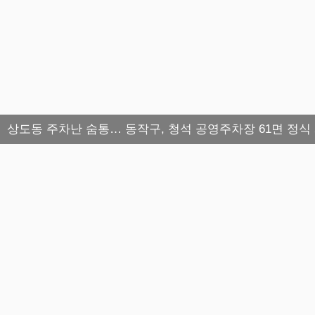
상도동 주차난 숨통… 동작구, 청석 공영주차장 61면 정식