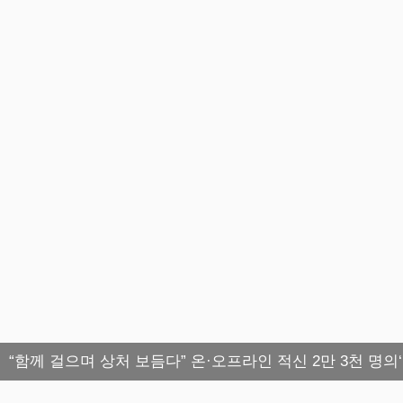
“함께 걸으며 상처 보듬다” 온·오프라인 적신 2만 3천 명의