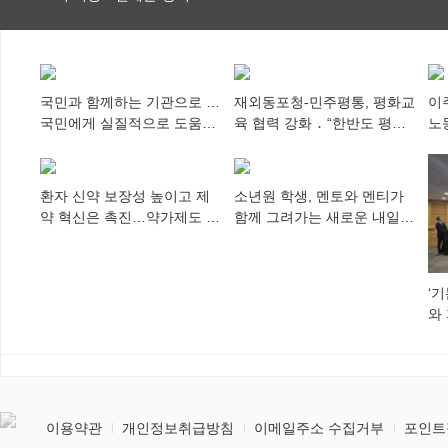
특례 부여
국민과 함께하는 기관으로 …
재외동포청-민주평통, 평화교
이
국민에게 실질적으로 도움이
육 협력 강화 ․ “한반도 평화,
노
되어야
차세대 동포가 세계에 알리
추
다”
환자 신약 보장성 높이고 제
소년원 학생, 멘토와 멘티가
약 혁신은 촉진…약가제도 개
함께 그려가는 새로운 내일
편안 의결
향해
‘
와
미
이용약관
개인정보취급방침
이메일주소 수집거부
포인트