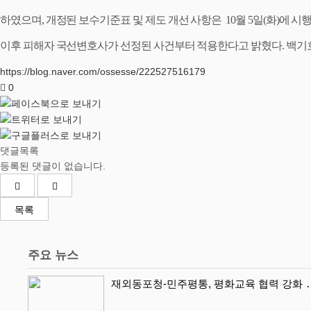
하였으며
,
개정된 보수기준표 및 제도 개선 사항은
10
월
5
일
(
화
)
에 시
이후 피해자 국선변
호사가 선정된 사건부터 적용한다고 밝혔다
.
백기
https://blog.naver.com/ossesse/222527516179
0
댓글목록
등록된 댓글이 없습니다.
목록
주요 뉴스
재외동포청-민주평통, 평화교육 협력 강화 ․