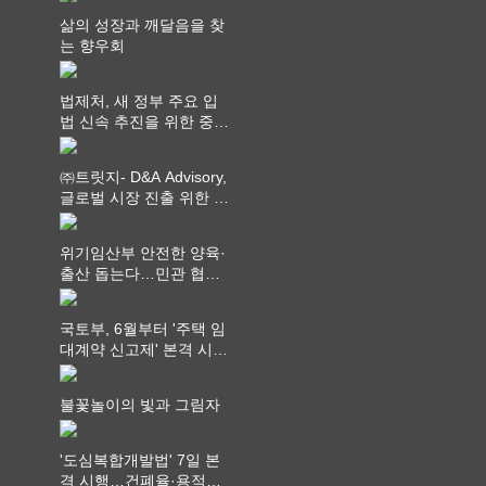
삶의 성장과 깨달음을 찾
는 향우회
법제처, 새 정부 주요 입
법 신속 추진을 위한 중앙
부처 법무담당관 회의 개
최
㈜트릿지- D&A Advisory,
글로벌 시장 진출 위한 전
략적 업무협약 체결
위기임산부 안전한 양육·
출산 돕는다…민관 협력
체계 구축
국토부, 6월부터 '주택 임
대계약 신고제' 본격 시
행…실거래가 투명화 기
대
불꽃놀이의 빛과 그림자
'도심복합개발법' 7일 본
격 시행…건폐율·용적률