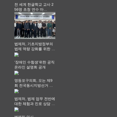
전 세계 한글학교 교사 2
56명 초청 연수 마
쳐...“수업은 더 깊게, 교
사 연결은 더 넓게”
법제처, 기초지방정부의
법제 역량 강화를 위한 전
라권 현장설명회 개최
‘장애인 수험생‘위한 공직
온라인 설명회 공개
영등포구의회, 오는 제9
회 전국동시지방선거 ‧
"공직사회는 어느 때보다
공정하고 책임 있는 자세
법제처, 법제 업무 전반에
를 지켜야 할 것"
대한 체험과 진로 상담 기
회 제공
법제처 인사