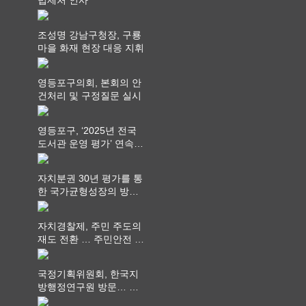
조성명 강남구청장, 구룡
마을 화재 현장 대응 지휘
영등포구의회, 본회의 안
건처리 및 구정질문 실시
영등포구, ‘2025년 전국
도서관 운영 평가’ 연속
최고 영예 장관상에서 ‘대
통령상’ 수상
자치분권 30년 평가를 통
한 국가균형성장의 방향
과 과제 논의
자치경찰제, 주민 주도의
재도 전환 … 주민안전 치
안서비스가 최우선 되어
야
국정기획위원회, 한국지
방행정연구원 방문… 국
가균형성장 논의