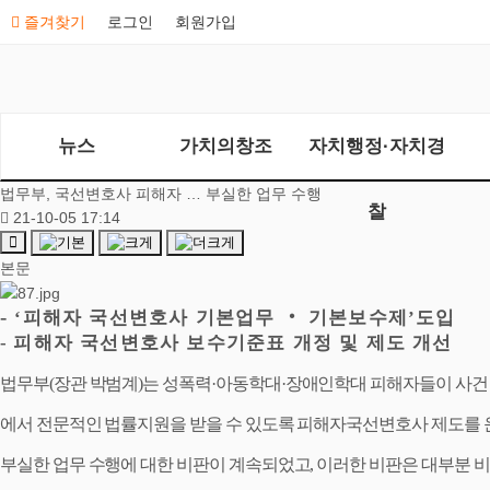
즐겨찾기
로그인
회원가입
뉴스
가치의창조
자치행정·자치경
법무부, 국선변호사 피해자 … 부실한 업무 수행
찰
21-10-05 17:14
본문
-
피해자 국선변호사 기본업무
‧
기본보수제
도입
‘
’
피해자 국선변호사 보수기준표 개정 및 제도 개선
-
법무부
(
장관 박범계
)
는 성폭력
·
아동학대
·
장애인학대 피해자들이 사건
에서 전문적인 법률지원을 받을 수 있도록 피해자
국선변호사 제도를 
부실한 업무 수행
에 대한 비판이 계속되었고
,
이러한 비판은 대부분 