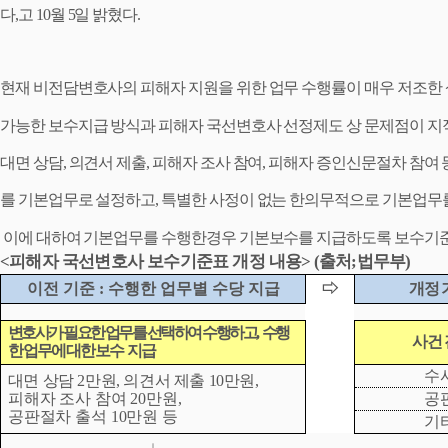
다
,
고
10
월
5
일 밝혔다
.
현재 비전담변호사의 피해자 지원을 위한 업무 수행률이 매우 저조한
가능한 보수지급 방식과 피해자 국선변호사 선정제
도 상 문제점이 
대면 상담
,
의견서 제
출
,
피해자 조사 참여
,
피해자 증인신문절차 참여 
를 기본업무로 설정하고
,
특별한 사정이 없는 한의무적으로 기본업무
이에 대하여 기본업무를 수행한경우 기본보수를 지급하도록 보수기
피해자 국선변호사 보수기준표 개정 내용
출처
법무부
<
> (
;
)
이전 기준
:
수행한 업무별 수당 지급
⇨
개정 
변호사가 필요한 업무를 선택하여 수행하고
,
수행
사건 
한 업무에 대한 보수
지급
수
대면 상담
2
만원
,
의견서 제출
10
만원
,
피해자 조사 참여
20
만원
,
공
공판절차 출석
10
만원 등
기
↓