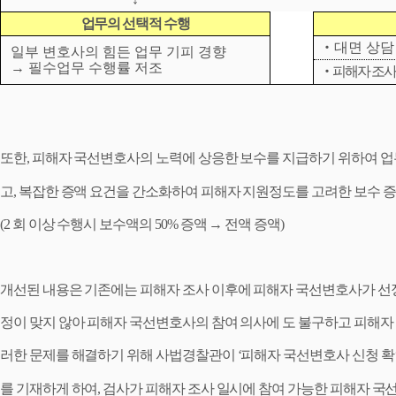
업무의 선택적 수행
‧
대면 상담
일부 변호사의 힘든 업무 기피 경향
→
필수업무 수행률 저조
‧
피해자 조사
또한
,
피해자 국선변호사의 노력에 상응한 보수를 지급하기 위하여 업
고
,
복잡한 증액 요건을 간소화하여 피해자 지원정도
를 고려한 보수 
(2
회 이상 수행시 보수
액의
50%
증액
→
전액 증액
)
개선된 내용은 기존에는 피해자 조사 이후에 피해자 국선변호사가 
정이 맞지 않아 피해자 국선변호사의 참여 의사에
도 불구하고 피해자
러한 문제를 해결하
기 위해 사법경찰관이
‘
피해자 국선변호사 신청 
를 기재하게 하여
,
검사가 피해자 조사 일시에 참여 가능한 피해자 