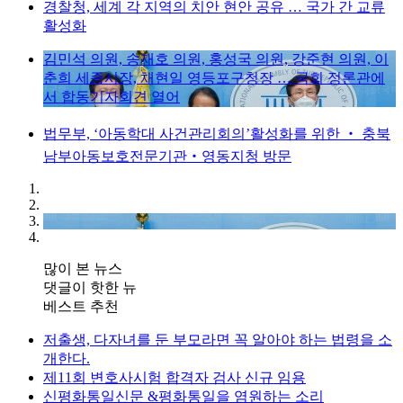
경찰청, 세계 각 지역의 치안 현안 공유 … 국가 간 교류
활성화
김민석 의원, 송재호 의원, 홍성국 의원, 강준현 의원, 이
춘희 세종시장, 채현일 영등포구청장 … 국회 정론관에
서 합동기자회견 열어
법무부, ‘아동학대 사건관리회의’활성화를 위한 ‧ 충북
남부아동보호전문기관‧영동지청 방문
많이 본 뉴스
댓글이 핫한 뉴
베스트 추천
저출생, 다자녀를 둔 부모라면 꼭 알아야 하는 법령을 소
개한다.
제11회 변호사시험 합격자 검사 신규 임용
신평화통일신문 &평화통일을 염원하는 소리