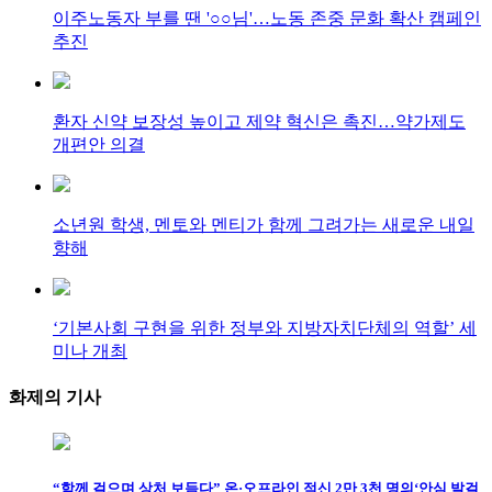
이주노동자 부를 땐 '○○님'…노동 존중 문화 확산 캠페인
추진
환자 신약 보장성 높이고 제약 혁신은 촉진…약가제도
개편안 의결
소년원 학생, 멘토와 멘티가 함께 그려가는 새로운 내일
향해
‘기본사회 구현을 위한 정부와 지방자치단체의 역할’ 세
미나 개최
화제의
기사
“함께 걸으며 상처 보듬다” 온·오프라인 적신 2만 3천 명의‘안심 발걸