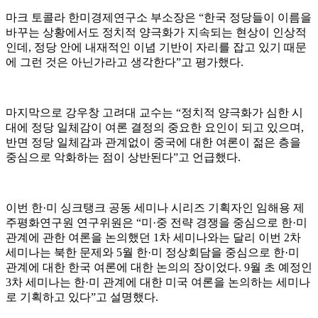
마크 토콜라 한미경제연구소 부소장은
“
한국 정당들이 이름을
바꾸는 상황에서도 정치적 양극화가 지속되는 현상이 인상적
인데
,
정당 안에 내재적인 이념 기반이 자리를 잡고 있기 때문
에 그런 것은 아닌가라고 생각한다
”
고 평가했다
.
마지막으로 강우창 고려대 교수는
“
정치적 양극화가 심한 시
대에 정당 일체감이 여론 결정의 중요한 요인이 되고 있으며
,
반면 정당 일체감과 관계없이 중국에 대한 여론이 젊은 층을
중심으로 악화하는 점이 상반된다
”
고 언급했다
.
이번 한
·
미 싱크탱크 공동 세미나 시리즈 기획자인 임해용 제
주평화연구원 연구위원은
“
미
·
중 전략 경쟁을 중심으로 한
·
미
관계에 관한 여론을 논의했던
1
차 세미나와는 달리 이번
2
차
세미나는 북한 문제와
5
월 한
·
미 정상회담을 중심으로 한
·
미
관계에 대한 한국 여론에 대한 논의의 장이었다
. 9
월 초 예정인
3
차 세미나는 한
·
미 관계에 대한 미국 여론을 논의하는 세미나
로 기획하고 있다
”
고 설명했다
.