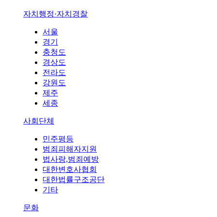
자치행정·자치경찰
서울
경기
충청도
경상도
전라도
강원도
제주
세종
사회단체
민주평등
범죄피해자지원
법사랑,범죄예방
대한변호사협회
대한법률구조공단
기타
문화