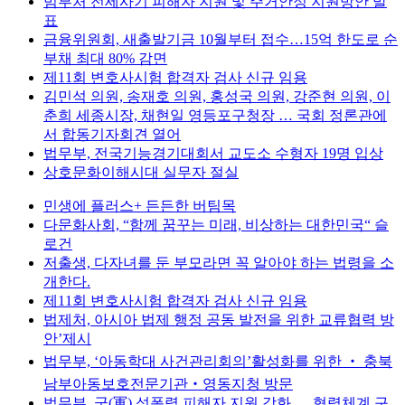
범부처 전세사기 피해자 지원 및 주거안정 지원방안 발
표
금융위원회, 새출발기금 10월부터 접수…15억 한도로 순
부채 최대 80% 감면
제11회 변호사시험 합격자 검사 신규 임용
김민석 의원, 송재호 의원, 홍성국 의원, 강준현 의원, 이
춘희 세종시장, 채현일 영등포구청장 … 국회 정론관에
서 합동기자회견 열어
법무부, 전국기능경기대회서 교도소 수형자 19명 입상
상호문화이해시대 실무자 절실
민생에 플러스+ 든든한 버팀목
다문화사회, “함께 꿈꾸는 미래, 비상하는 대한민국“ 슬
로건
저출생, 다자녀를 둔 부모라면 꼭 알아야 하는 법령을 소
개한다.
제11회 변호사시험 합격자 검사 신규 임용
법제처, 아시아 법제 행정 공동 발전을 위한 교류협력 방
안’제시
법무부, ‘아동학대 사건관리회의’활성화를 위한 ‧ 충북
남부아동보호전문기관‧영동지청 방문
법무부, 군(軍) 성폭력 피해자 지원 강화 … 협력체계 구