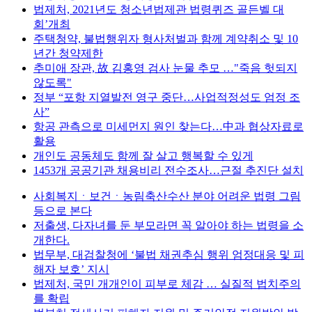
법제처, 2021년도 청소년법제관 법령퀴즈 골든벨 대
회’개최
주택청약, 불법행위자 형사처벌과 함께 계약취소 및 10
년간 청약제한
추미애 장관, 故 김홍영 검사 눈물 추모 …"죽음 헛되지
않도록"
정부 “포항 지열발전 영구 중단…사업적정성도 엄정 조
사”
항공 관측으로 미세먼지 원인 찾는다…中과 협상자료로
활용
개인도 공동체도 함께 잘 살고 행복할 수 있게
1453개 공공기관 채용비리 전수조사…근절 추진단 설치
사회복지ㆍ보건ㆍ농림축산수산 분야 어려운 법령 그림
등으로 본다
저출생, 다자녀를 둔 부모라면 꼭 알아야 하는 법령을 소
개한다.
법무부, 대검찰청에 ‘불법 채권추심 행위 엄정대응 및 피
해자 보호’ 지시
법제처, 국민 개개인이 피부로 체감 … 실질적 법치주의
를 확립