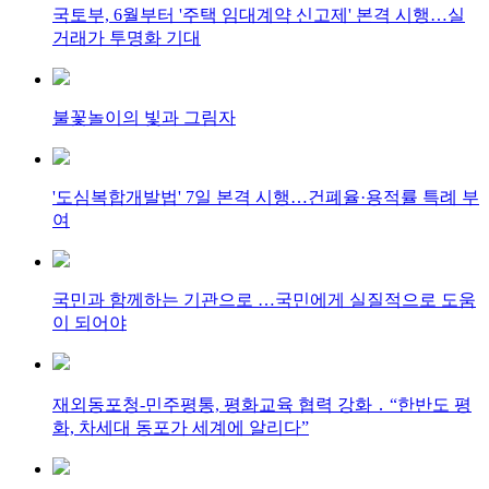
국토부, 6월부터 '주택 임대계약 신고제' 본격 시행…실
거래가 투명화 기대
불꽃놀이의 빛과 그림자
'도심복합개발법' 7일 본격 시행…건폐율·용적률 특례 부
여
국민과 함께하는 기관으로 …국민에게 실질적으로 도움
이 되어야
재외동포청-민주평통, 평화교육 협력 강화 ․ “한반도 평
화, 차세대 동포가 세계에 알리다”