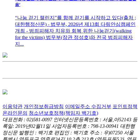
음’
“나눔 걷기 챌린지”를 함께 걷기를 시작하고 있다(출처 ;
대한행정산문) - 법무부, 2026년 제13회 다링안심캠페인
개최 - 범죄피해자 치유와 회복 위한 나눔걷기(walking
for the victims) 법무부(장관 정성호)와 전국 범죄피해자
지...
이용약관
개인정보취급방침
이메일주소 수집거부
포인트정책
온라인문의
청소년보호정책(책임자 백기호)
대표전화 : 02)581-0097
인터넷신문등록번호 : 서울,아52143
등
록일: 2019년02월11일
사업자등록번호 : 798-13-00941
대한행
정신문 발행인 : 백기호
편집인 : 백기호
주소 : 우)07250 서울
특별시 영등포구 영중로24길 10.2층 213호
(영등포동5가, 영포