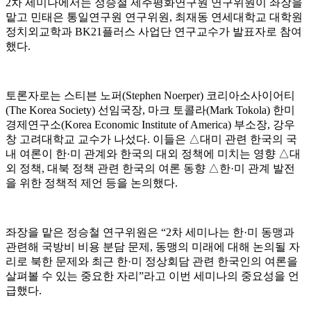
2
차 세미나에서는 정승철 제주평화연구원 연구위원이 좌장을
맡고 민태은 통일연구원 연구위원
,
최재동 연세대학교 대학원
정치외교학과
BK21
플러스 사업단 연구교수가 발표자로 참여
했다
.
토론자로는 스티븐 노퍼
(Stephen Noerper)
코리아소사이어티
(The Korea Society)
선임국장
,
마크 토콜라
(Mark Tokola)
한미
경제연구소
(Korea Economic Institute of America)
부소장
,
강우
창 고려대학교 교수가 나섰다
.
이들은
△
대미 관련 한국의 국
내 여론이 한
·
미 관계와 한국의 대외 정책에 미치는 영향
△
대
외 정책
,
대북 정책 관련 한국의 여론 동향
△
한
·
미 관계 발전
을 위한 정책적 제언 등을 논의했다
.
좌장을 맡은 정승철 연구위원은
“2
차 세미나는 한
·
미 동맹과
관련해 국방비 비용 분담 문제
,
동맹의 미래에 대해 논의될 자
리로 북한 문제와 최근 한
·
미 정상회담 관련 한국인의 여론을
살펴볼 수 있는 중요한 자리
”
라고 이번 세미나의 중요성을 언
급했다
.