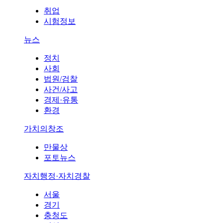
취업
시험정보
뉴스
정치
사회
법원/검찰
사건/사고
경제·유통
환경
가치의창조
만물상
포토뉴스
자치행정·자치경찰
서울
경기
충청도