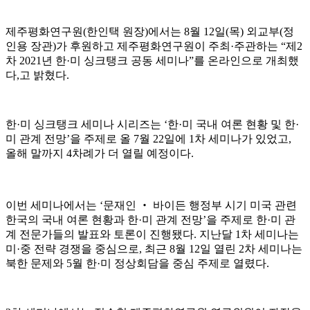
제주평화연구원
(
한인택 원장
)
에서는
8
월
12
일
(
목
)
외교부
(
정
인용 장관
)가
후원하고 제주평화연구원이 주최
·
주관하는
“
제
2
차
2021
년 한
·
미 싱크탱크 공동 세미나
”
를 온라인으로 개최했
다
,
고 밝혔다
.
한
·
미 싱크탱크 세미나 시리즈는
‘
한
·
미 국내 여론 현황 및 한
·
미 관계 전망
’
을 주제로 올
7
월
22
일에
1
차 세미나가 있었고
,
올해 말까지
4
차례가 더 열릴 예정이다
.
이번 세미나에서는
‘
문재인
‧
바이든 행정부 시기 미국 관련
한국의 국내 여론 현황과 한
·
미 관계 전망
’
을 주제로 한
·
미 관
계 전문가들의 발표와 토론이 진행됐다
.
지난달
1
차 세미나는
미
·
중 전략 경쟁을 중심으로
,
최근
8
월
12
일 열린
2
차 세미나는
북한 문제와
5
월 한
·
미 정상회담을 중심 주제로 열렸다
.