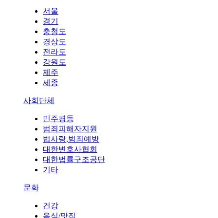
서울
경기
충청도
경상도
전라도
강원도
제주
세종
사회단체
민주평등
범죄피해자지원
법사랑,범죄예방
대한변호사협회
대한법률구조공단
기타
문화
건강
음식/맛집