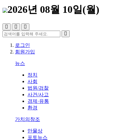
2026년 08월 10일(월)
로그인
회원가입
뉴스
정치
사회
법원/검찰
사건/사고
경제·유통
환경
가치의창조
만물상
포토뉴스