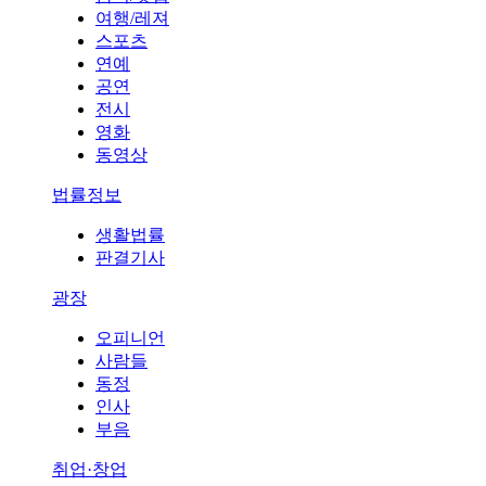
여행/레져
스포츠
연예
공연
전시
영화
동영상
법률정보
생활법률
판결기사
광장
오피니언
사람들
동정
인사
부음
취업·창업