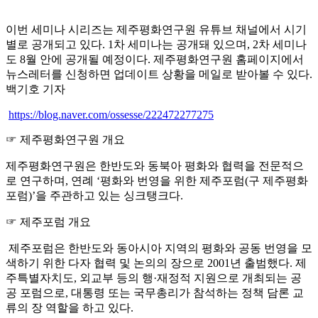
이번 세미나 시리즈는 제주평화연구원 유튜브 채널에서 시기
별로 공개되고 있다
. 1
차 세미나는 공개돼 있으며
, 2
차 세미나
도
8
월 안에 공개될 예정이다
.
제주평화연구원 홈페이지에서
뉴스레터를 신청하면 업데이트 상황을 메일로 받아볼 수 있다
.
백기호 기자
https://blog.naver.com/ossesse/222472277275
☞
제주평화연구원 개요
제주평화연구원은 한반도와 동북아 평화와 협력을 전문적으
로 연구하며
,
연례
‘
평화와 번영을 위한 제주포럼
(
구 제주평화
포럼
)’
을 주관하고 있는 싱크탱크다
.
☞
제주포럼 개요
제주포럼은 한반도와 동아시아 지역의 평화와 공동 번영을 모
색하기 위한 다자 협력 및 논의의 장으로
2001
년 출범했다
.
제
주특별자치도
,
외교부 등의 행
·
재정적 지원으로 개최되는 공
공 포럼으로
,
대통령 또는 국무총리가 참석하는 정책 담론 교
류의 장 역할을 하고 있다
.