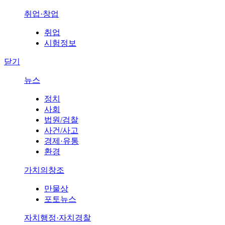
취업·창업
취업
시험정보
닫기
뉴스
정치
사회
법원/검찰
사건/사고
경제·유통
환경
가치의창조
만물상
포토뉴스
자치행정·자치경찰