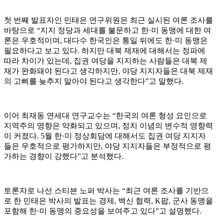
첫 번째 발표자인 민태은 연구위원은 최근 실시된 여론 조사를
바탕으로
“
지지 정당과 세대를 불문하고 한
·
미 동맹에 대한 여
론은 우호적이며
,
대다수 한국인은 통일 뒤에도 한
·
미 동맹은
필요하다고 보고 있다
.
하지만 대북 제재에 대해서는 정파에
따라 차이가 있는데
,
집권 여당을 지지하는 사람들은 대북 제
재가 완화돼야 된다고 생각하지만
,
야당 지지자들은 대북 제재
의 고삐를 늦추지 말아야 된다고 생각한다
”
고 말했다
.
이어 최재동 연세대 연구교수는
“
한국의 여론 형성 요인으로
지역주의 영향은 약화되고 있으며
,
정치 이념의 변수적 영향력
이 커졌다
. 5
월 한
·
미 정상회담에 대해서도 집권 여당 지지자
들은 우호적으로 평가하지만
,
야당 지지자들은 부정적으로 평
가하는 경향이 강했다
”
고 분석했다
.
토론자로 나선 스티븐 노퍼 박사는
“
최근 여론 조사를 기반으
로 한 민태은 박사의 발표는 경제
,
백신 협력
, K
팝
,
군사 동맹을
포함해 한
·
미 동맹의 중요성을 보여주고 있다
”
고 설명했다
.