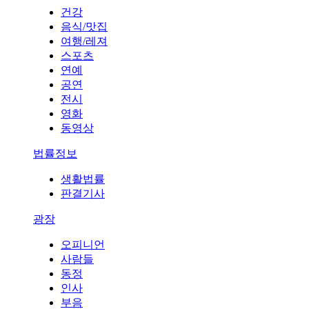
건강
음식/맛집
여행/레져
스포츠
연예
공연
전시
영화
동영상
법률정보
생활법률
판결기사
광장
오피니언
사람들
동정
인사
부음