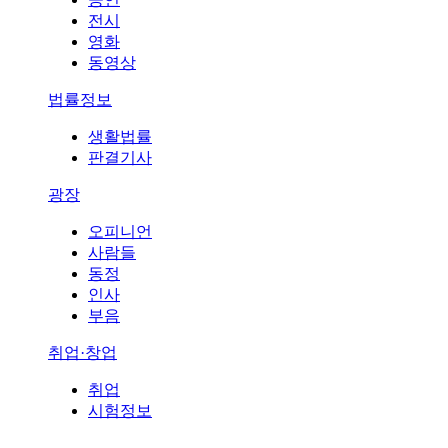
전시
영화
동영상
법률정보
생활법률
판결기사
광장
오피니언
사람들
동정
인사
부음
취업·창업
취업
시험정보