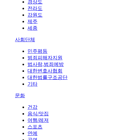
경상도
전라도
강원도
제주
세종
사회단체
민주평등
범죄피해자지원
법사랑,범죄예방
대한변호사협회
대한법률구조공단
기타
문화
건강
음식/맛집
여행/레져
스포츠
연예
공연