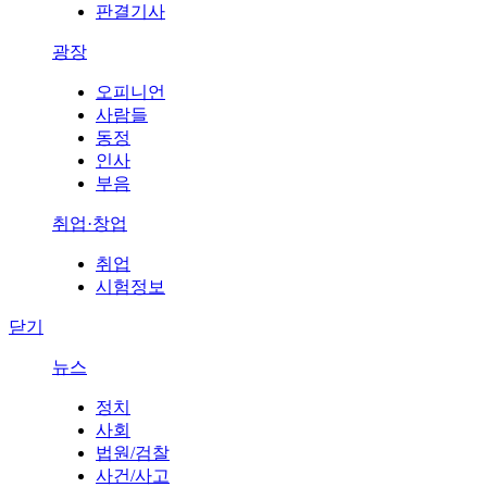
판결기사
광장
오피니언
사람들
동정
인사
부음
취업·창업
취업
시험정보
닫기
뉴스
정치
사회
법원/검찰
사건/사고