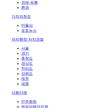
경제·유통
환경
가치의창조
만물상
포토뉴스
자치행정·자치경찰
서울
경기
충청도
경상도
전라도
강원도
제주
세종
사회단체
민주평등
범죄피해자지원