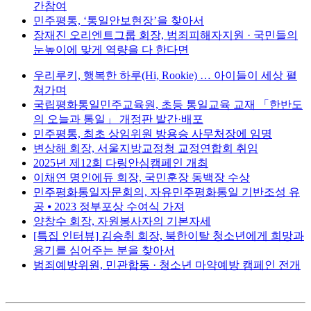
간참여
민주평통, ‘통일안보현장’을 찾아서
장재진 오리엔트그룹 회장, 범죄피해자지원 · 국민들의
눈높이에 맞게 역량을 다 한다면
우리루키, 행복한 하루(Hi, Rookie) … 아이들이 세상 펼
쳐가며
국립평화통일민주교육원, 초등 통일교육 교재 「한반도
의 오늘과 통일」 개정판 발간·배포
민주평통, 최초 상임위원 방용승 사무처장에 임명
변상해 회장, 서울지방교정청 교정연합회 취임
2025년 제12회 다링안심캠페인 개최
이채연 명인에듀 회장, 국민훈장 동백장 수상
민주평화통일자문회의, 자유민주평화통일 기반조성 유
공 ⦁ 2023 정부포상 수여식 가져
양창수 회장, 자원봉사자의 기본자세
[특집 인터뷰] 김승취 회장, 북한이탈 청소년에게 희망과
용기를 심어주는 분을 찾아서
범죄예방위원, 민관합동 · 청소년 마약예방 캠페인 전개