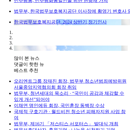
민주평통, 민주평화통일인을 위한 현충재 가져
법무부, 한국법무보호복지공단 이사장에 황영기 변호사 
한국법무보호복지공단, 2024 상반기 정기인사
많이 본 뉴스
댓글이 핫한 뉴
베스트 추천
오리엔트그룹 장재진 회장, 법무부 청소년범죄예방위원
서울중앙지역협의회 회장 취임
법무부, 청년세대의 목소리 · “국민이 공감과 체감할 수
있게 개선”되어야
이채연 명인에듀 회장, 국민훈장 동백장 수상
국제적 구호기관 · 월드비전 청소년 피해자지원 사업 참
여
법무부, 제16기 「저스티스 서포터스」 발대식 개최
법무보호대상자, 후원기업 · 나눔을 실천하기 기업