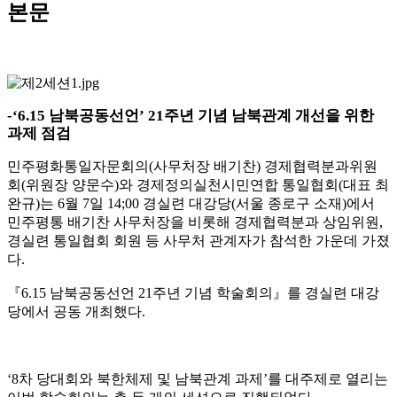
본문
-‘6.15
남북공동선언
’ 21
주년 기념 남북관계 개선을 위한
과제 점검
민주평화통일자문회의
(
사무처장 배기찬
)
경제협력분과위원
회
(
위원장 양문수
)
와 경제정의실천시민연합 통일협회
(
대표 최
완규
)
는
6
월
7
일
14;00
경실련 대강당
(
서울 종로구 소재
)
에서
민주평통 배기찬 사무처장을 비롯해 경제협력분과 상임위원
,
경실련 통일협회 회원 등 사무처 관계자가 참석한 가운데 가졌
다
.
『
6.15
남북공동선언
21
주년 기념 학술회의
』
를 경실련 대강
당에서 공동 개최했다
.
‘8
차 당대회와 북한체제 및 남북관계 과제
’
를 대주제로 열리는