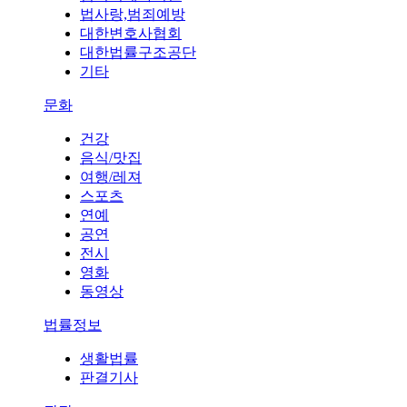
법사랑,범죄예방
대한변호사협회
대한법률구조공단
기타
문화
건강
음식/맛집
여행/레져
스포츠
연예
공연
전시
영화
동영상
법률정보
생활법률
판결기사