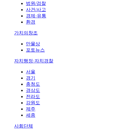
법원/검찰
사건/사고
경제·유통
환경
가치의창조
만물상
포토뉴스
자치행정·자치경찰
서울
경기
충청도
경상도
전라도
강원도
제주
세종
사회단체