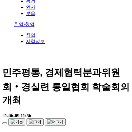
동정
인사
부음
취업·창업
취업
시험정보
민주평통, 경제협력분과위원
회‧경실련 통일협회 학술회의
개최
21-06-09 11:56