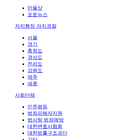
만물상
포토뉴스
자치행정·자치경찰
서울
경기
충청도
경상도
전라도
강원도
제주
세종
사회단체
민주평등
범죄피해자지원
법사랑,범죄예방
대한변호사협회
대한법률구조공단
기타