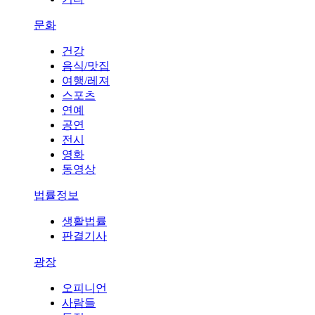
문화
건강
음식/맛집
여행/레져
스포츠
연예
공연
전시
영화
동영상
법률정보
생활법률
판결기사
광장
오피니언
사람들