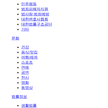
민주평등
범죄피해자지원
법사랑,범죄예방
대한변호사협회
대한법률구조공단
기타
문화
건강
음식/맛집
여행/레져
스포츠
연예
공연
전시
영화
동영상
법률정보
생활법률