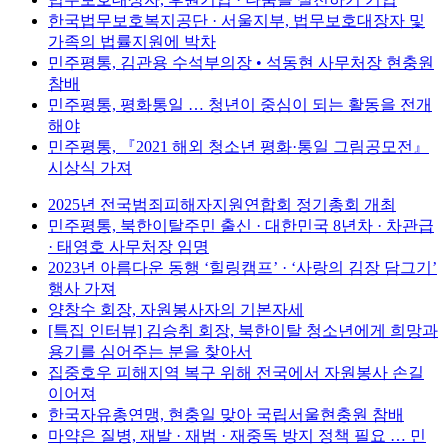
한국법무보호복지공단 · 서울지부, 법무보호대장자 및
가족의 법률지원에 박차
민주평통, 김관용 수석부의장 • 석동현 사무처장 현충원
참배
민주평통, 평화통일 … 청년이 중심이 되는 활동을 전개
해야
민주평통, 『2021 해외 청소년 평화·통일 그림공모전』
시상식 가져
2025년 전국범죄피해자지원연합회 정기총회 개최
민주평통, 북한이탈주민 출신 · 대한민국 8년차 · 차관급
· 태영호 사무처장 임명
2023년 아름다운 동행 ‘힐링캠프’ · ‘사랑의 김장 담그기’
행사 가져
양창수 회장, 자원봉사자의 기본자세
[특집 인터뷰] 김승취 회장, 북한이탈 청소년에게 희망과
용기를 심어주는 분을 찾아서
집중호우 피해지역 복구 위해 전국에서 자원봉사 손길
이어져
한국자유총연맹, 현충일 맞아 국립서울현충원 참배
마약은 질병, 재발 · 재범 · 재중독 방지 정책 필요 … 민