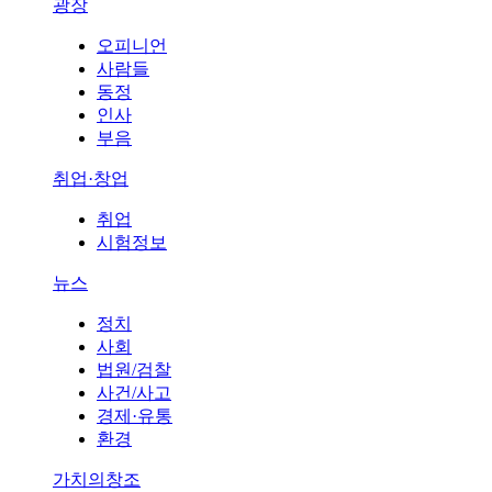
광장
오피니언
사람들
동정
인사
부음
취업·창업
취업
시험정보
뉴스
정치
사회
법원/검찰
사건/사고
경제·유통
환경
가치의창조