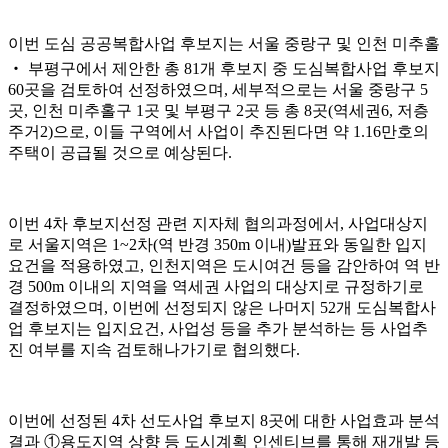
이번 도심 공공복합사업 후보지는 서울 중랑구 및 인천 미추홀
‧
부평구에서 제안한 총
81
개 후보지 중 도심복합사업 후보지
60
곳을 검토하여 선정하였으며
,
세부적으로는 서울 중랑구
5
곳
,
인천 미추홀구
1
곳 및 부평구
2
곳 등 총
8
곳
(
역세권
6,
저층
주거
2)
으로
,
이들 구역에서 사업이 추진된다면 약
1.16
만호의
주택이 공급될 것으로 예상된다
.
이번
4
차 후보지선정 관련 지자체 협의과정에서
,
사업대상지
로 서울지역은
1~2
차
(
역 반경
350m
이내
)
발표와 동일한 입지
요건을 적용하였고
,
인천지역은 도시여건 등을 감안하여 역 반
경
500m
이내의 지역을 역세권 사업의 대상지로 규정하기로
결정하였으며
,
이번에 선정되지 않은 나머지
52
개 도심복합사
업 후보지는 입지요건
,
사업성 등을 추가 분석하는 등 사업추
진 여부를 지속 검토해나가기로 협의했다
.
이번에 선정된
4
차 선도사업 후보지
8
곳에 대한 사업효과 분석
결과
①
용도지역 상향 등 도시계획 인센티브를 통해 재개발 등