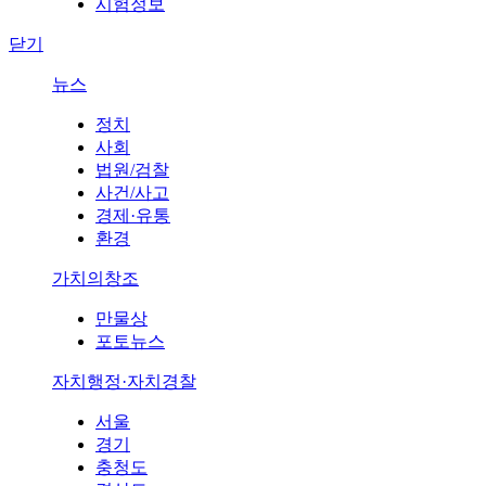
시험정보
닫기
뉴스
정치
사회
법원/검찰
사건/사고
경제·유통
환경
가치의창조
만물상
포토뉴스
자치행정·자치경찰
서울
경기
충청도