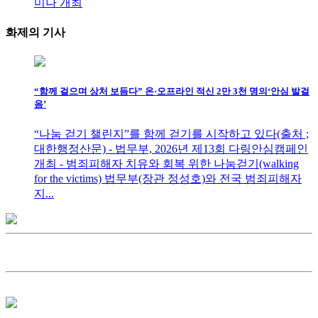
미나 개최
화제의
기사
“함께 걸으며 상처 보듬다” 온·오프라인 적신 2만 3천 명의‘안심 발걸
음’
“나눔 걷기 챌린지”를 함께 걷기를 시작하고 있다(출처 ;
대한행정산문) - 법무부, 2026년 제13회 다링안심캠페인
개최 - 범죄피해자 치유와 회복 위한 나눔걷기(walking
for the victims) 법무부(장관 정성호)와 전국 범죄피해자
지...