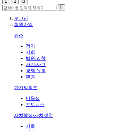
로그인
회원가입
뉴스
정치
사회
법원/검찰
사건/사고
경제·유통
환경
가치의창조
만물상
포토뉴스
자치행정·자치경찰
서울