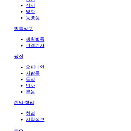
전시
영화
동영상
법률정보
생활법률
판결기사
광장
오피니언
사람들
동정
인사
부음
취업·창업
취업
시험정보
뉴스