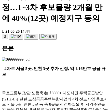
정…1~3차 후보물량 2개월 만
에 40%(12곳) 예정지구 동의
21-05-26 14:44
본문
- 4
차로 서울
5
곳
,
인천
3
곳 추가 선정
,
약
1.16
만호 공급 규
모
국토교통부
(
장관 노형욱
)
는
｢
3080+
대도시권 주택공급방안
(‘21.2.4.)
｣
관련 도심공공주택복합사업의
4
차 선도사업 후보지
로 서울
5
곳
,
인천
3
곳 등 총
8
곳을 선정하였으며
,
지역주민들
의 높은 호응을 바탕으로
1~3
차 후보지
38
곳
(4.85
만호
)
중
12
곳