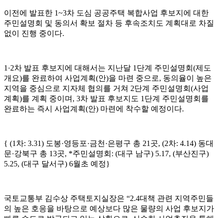
이전에 발표한
1~3
차 도심 공공주택 복합사업 후보지에 대한
주민설명회 및 동의서 확보 절차 등 후속조치도 계획대로 차질
없이 진행 중이다
.
1·2
차 발표 후보지에 대해서는 지난달
1
단계 주민설명회
(
제도
개요
)
를 완료하여 사업계획
(
안
)
을 마련 중으로
,
동의율이 높은
지역을 중심으로 지자체 협의를 거쳐
2
단계 주민설명회
(
사업
계획
)
를 계획 중이며
, 3
차 발표 후보지도
1
단계 주민설명회를
완료하는 즉시 사업계획
(
안
)
마련에 착수할 예정이다
.
{ (1
차
: 3.31)
도봉
·
영등포
·
금천
·
은평구 총
21
곳
, (2
차
: 4.14)
동대
문
·
강북구 총
13
곳
, *
주민설명회
: (
대구 남구
) 5.17, (
부산진구
)
5.25, (
대구 달서구
) 6
월초 예정
}
국토교통부 김수상 주택토지실장은
“2.4
대책 관련 지역주민들
의 높은 호응을 바탕으로 예상보다 많은 물량의 사업 후보지가