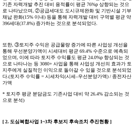
기존 자력개발 추진 대비 용적률이 평균
76%p
상향되는 것으
로 나타났으며
,
②
공급세대도 도시규제완화 및 기반시설 기부
채납 완화
(15%
이내
)
등을 통해 자력개발 대비 구역별 평균 약
396
세대
(37.8%)
증가하는 것으로 분석되었다
.
또한
,
③
토지주 수익은 공급물량 증가에 따른 사업성 개선을
통해 우선분양가액이 시세대비 평균
69.4%
수준으로 예측되
었으며
,
이에 따라 토지주 수익률도 평균
24.0%p
향상되는 것
으로 나타나는 등
3080+
사업을 통해 사업성 개선의 효과가 토
지주에게 실질적인 이익으로 돌아갈 수 있을 것으로 분석되었
다
.(
토지주 수익률
=
시세차익
(
시세
–
우선분양가액
) /
종전자산
가액
*
토지주 평균 분담금도 기존사업 대비 약
26.4%
감소되는 것
으로 분석
)
[ 2.
도심복합사업
1~3
차 후보지 후속조치 추진현황
]