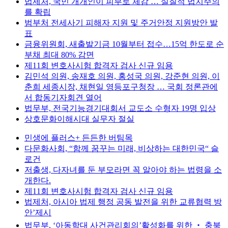
법제처, 국민 개개인이 피부로 체감 … 실질적 법치주의
를 확립
범부처 전세사기 피해자 지원 및 주거안정 지원방안 발
표
금융위원회, 새출발기금 10월부터 접수…15억 한도로 순
부채 최대 80% 감면
제11회 변호사시험 합격자 검사 신규 임용
김민석 의원, 송재호 의원, 홍성국 의원, 강준현 의원, 이
춘희 세종시장, 채현일 영등포구청장 … 국회 정론관에
서 합동기자회견 열어
법무부, 전국기능경기대회서 교도소 수형자 19명 입상
상호문화이해시대 실무자 절실
민생에 플러스+ 든든한 버팀목
다문화사회, “함께 꿈꾸는 미래, 비상하는 대한민국“ 슬
로건
저출생, 다자녀를 둔 부모라면 꼭 알아야 하는 법령을 소
개한다.
제11회 변호사시험 합격자 검사 신규 임용
법제처, 아시아 법제 행정 공동 발전을 위한 교류협력 방
안’제시
법무부, ‘아동학대 사건관리회의’활성화를 위한 ‧ 충북