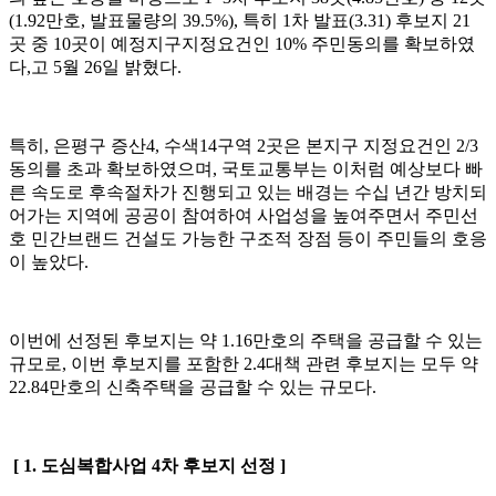
(1.92
만호
,
발표물량의
39.5%),
특히
1
차 발표
(3.31)
후보지
21
곳 중
10
곳이 예정지구지정요건인
10%
주민동의를 확보하였
다
,
고
5
월
26
일 밝혔다
.
특히
,
은평구 증산
4,
수색
14
구역
2
곳은 본지구 지정요건인
2/3
동의를 초과 확보하였으며
,
국토교통부는 이처럼 예상보다 빠
른 속도로 후속절차가 진행되고 있는 배경는 수십 년간 방치되
어가는 지역에 공공이 참여하여 사업성을 높여주면서 주민선
호 민간브랜드 건설도 가능한 구조적 장점 등이 주민들의 호응
이 높았다
.
이번에 선정된 후보지는 약
1.16
만호의 주택을 공급할 수 있는
규모로
,
이번 후보지를 포함한
2.4
대책 관련 후보지는 모두 약
22.84
만호의 신축주택을 공급할 수 있는 규모다
.
[ 1.
도심복합사업
4
차 후보지 선정
]