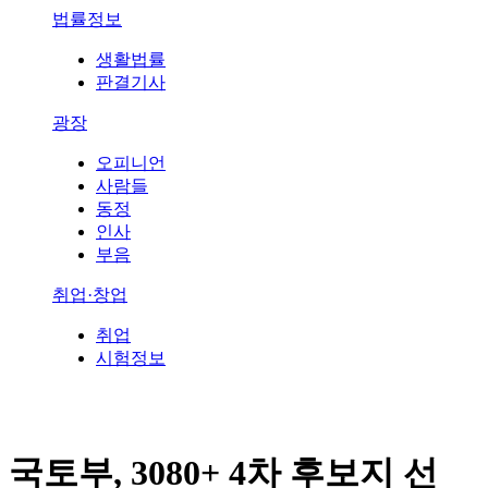
법률정보
생활법률
판결기사
광장
오피니언
사람들
동정
인사
부음
취업·창업
취업
시험정보
국토부, 3080+ 4차 후보지 선