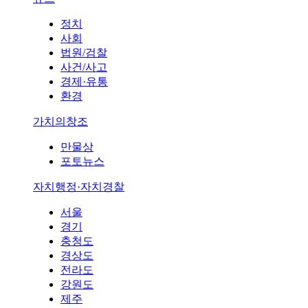
정치
사회
법원/검찰
사건/사고
경제·유통
환경
가치의창조
만물상
포토뉴스
자치행정·자치경찰
서울
경기
충청도
경상도
전라도
강원도
제주