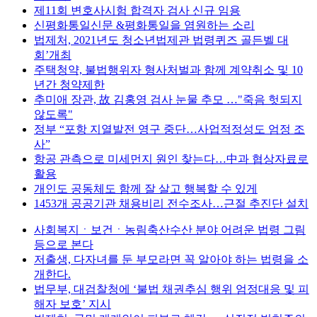
제11회 변호사시험 합격자 검사 신규 임용
신평화통일신문 &평화통일을 염원하는 소리
법제처, 2021년도 청소년법제관 법령퀴즈 골든벨 대
회’개최
주택청약, 불법행위자 형사처벌과 함께 계약취소 및 10
년간 청약제한
추미애 장관, 故 김홍영 검사 눈물 추모 …"죽음 헛되지
않도록"
정부 “포항 지열발전 영구 중단…사업적정성도 엄정 조
사”
항공 관측으로 미세먼지 원인 찾는다…中과 협상자료로
활용
개인도 공동체도 함께 잘 살고 행복할 수 있게
1453개 공공기관 채용비리 전수조사…근절 추진단 설치
사회복지ㆍ보건ㆍ농림축산수산 분야 어려운 법령 그림
등으로 본다
저출생, 다자녀를 둔 부모라면 꼭 알아야 하는 법령을 소
개한다.
법무부, 대검찰청에 ‘불법 채권추심 행위 엄정대응 및 피
해자 보호’ 지시