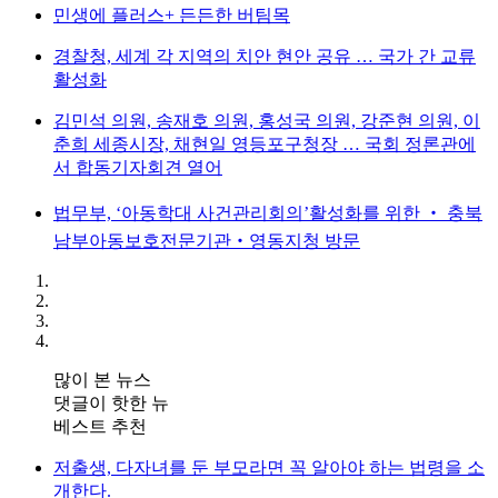
민생에 플러스+ 든든한 버팀목
경찰청, 세계 각 지역의 치안 현안 공유 … 국가 간 교류
활성화
김민석 의원, 송재호 의원, 홍성국 의원, 강준현 의원, 이
춘희 세종시장, 채현일 영등포구청장 … 국회 정론관에
서 합동기자회견 열어
법무부, ‘아동학대 사건관리회의’활성화를 위한 ‧ 충북
남부아동보호전문기관‧영동지청 방문
많이 본 뉴스
댓글이 핫한 뉴
베스트 추천
저출생, 다자녀를 둔 부모라면 꼭 알아야 하는 법령을 소
개한다.