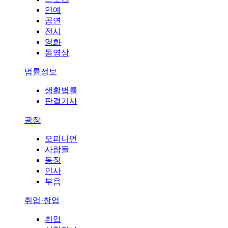
연예
공연
전시
영화
동영상
법률정보
생활법률
판결기사
광장
오피니언
사람들
동정
인사
부음
취업·창업
취업