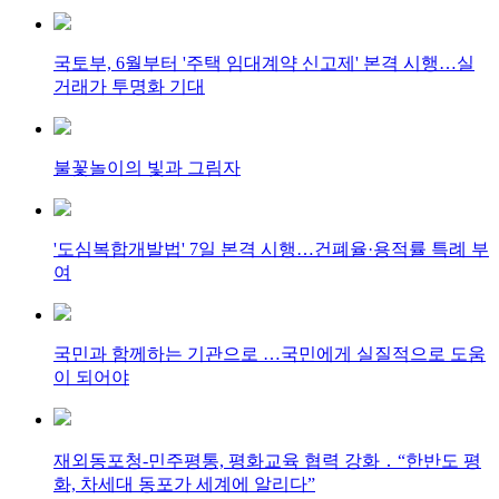
국토부, 6월부터 '주택 임대계약 신고제' 본격 시행…실
거래가 투명화 기대
불꽃놀이의 빛과 그림자
'도심복합개발법' 7일 본격 시행…건폐율·용적률 특례 부
여
국민과 함께하는 기관으로 …국민에게 실질적으로 도움
이 되어야
재외동포청-민주평통, 평화교육 협력 강화 ․ “한반도 평
화, 차세대 동포가 세계에 알리다”