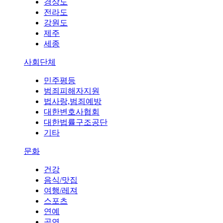
경상도
전라도
강원도
제주
세종
사회단체
민주평등
범죄피해자지원
법사랑,범죄예방
대한변호사협회
대한법률구조공단
기타
문화
건강
음식/맛집
여행/레져
스포츠
연예
공연