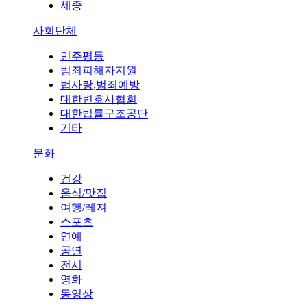
세종
사회단체
민주평등
범죄피해자지원
법사랑,범죄예방
대한변호사협회
대한법률구조공단
기타
문화
건강
음식/맛집
여행/레져
스포츠
연예
공연
전시
영화
동영상