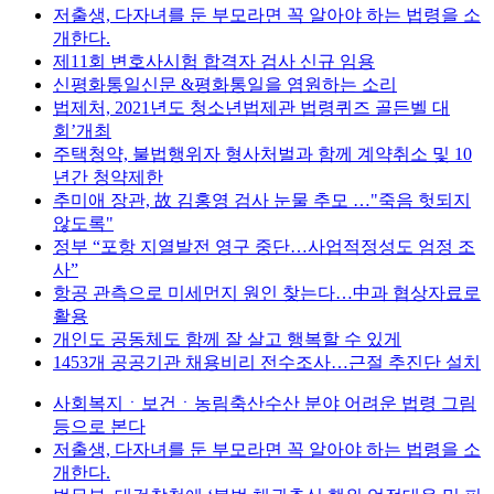
저출생, 다자녀를 둔 부모라면 꼭 알아야 하는 법령을 소
개한다.
제11회 변호사시험 합격자 검사 신규 임용
신평화통일신문 &평화통일을 염원하는 소리
법제처, 2021년도 청소년법제관 법령퀴즈 골든벨 대
회’개최
주택청약, 불법행위자 형사처벌과 함께 계약취소 및 10
년간 청약제한
추미애 장관, 故 김홍영 검사 눈물 추모 …"죽음 헛되지
않도록"
정부 “포항 지열발전 영구 중단…사업적정성도 엄정 조
사”
항공 관측으로 미세먼지 원인 찾는다…中과 협상자료로
활용
개인도 공동체도 함께 잘 살고 행복할 수 있게
1453개 공공기관 채용비리 전수조사…근절 추진단 설치
사회복지ㆍ보건ㆍ농림축산수산 분야 어려운 법령 그림
등으로 본다
저출생, 다자녀를 둔 부모라면 꼭 알아야 하는 법령을 소
개한다.