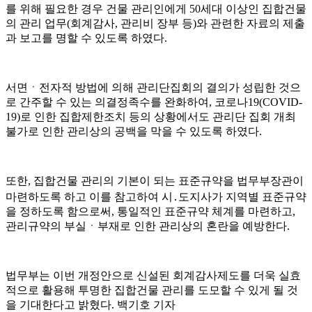
를 위해 필요한 경우 건물 관리인에게
50
세대 이상인 집합건물
의 관리 업무
(
회계감사
,
관리비 장부 등
)
와 관련한 자료의 제출
과 보고를 명할 수 있도록 하였다
.
서면
ㆍ
전자적 방법에 의해 관리단집회의 결의가 성립한 것으
로 간주할 수 있는 의결정족수를 완화하여
,
코로나
19(COVID-
19)
로 인한 집합제한조치 등의 상황에서도 관리단 집회 개최
불가로 인한 관리상의 공백을 막을 수 있도록 하였다
.
또한
,
집합건물 관리의 기본이 되는 표준규약을 법무부장관이
마련하도록 하고 이를 참고하여 시
․
도지사가 지역별 표준규약
을 정하도록 함으로써
,
통일적인 표준규약 체계를 마련하고
,
관리규약의 부실
ㆍ
부재로 인한 관리상의 혼란을 예방한다
.
법무부는 이번 개정안으로 신설된 회계감사제도를 더욱 실효
적으로 활용해 투명한 집합건물 관리를 도모할 수 있게 될 것
을 기대한다고 밝혔다
.
백기호 기자