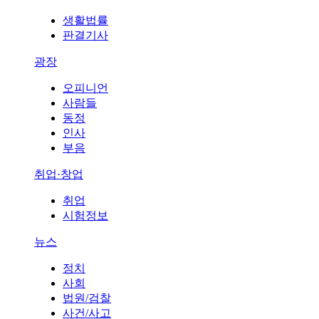
생활법률
판결기사
광장
오피니언
사람들
동정
인사
부음
취업·창업
취업
시험정보
뉴스
정치
사회
법원/검찰
사건/사고