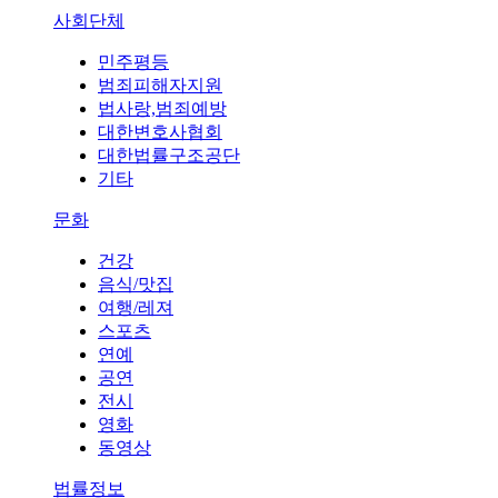
사회단체
민주평등
범죄피해자지원
법사랑,범죄예방
대한변호사협회
대한법률구조공단
기타
문화
건강
음식/맛집
여행/레져
스포츠
연예
공연
전시
영화
동영상
법률정보