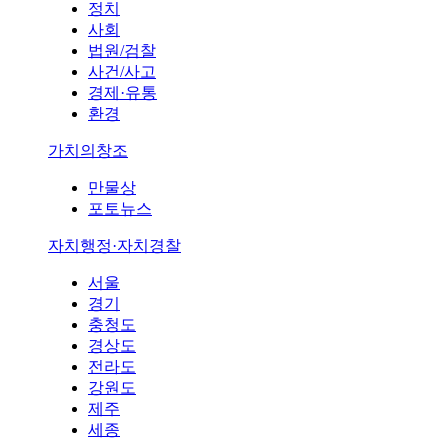
정치
사회
법원/검찰
사건/사고
경제·유통
환경
가치의창조
만물상
포토뉴스
자치행정·자치경찰
서울
경기
충청도
경상도
전라도
강원도
제주
세종