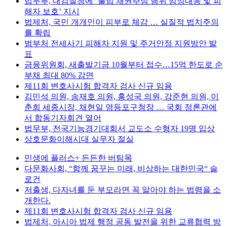
법무부, 대검찰청에 ‘불법 채권추심 행위 엄정대응 및 피
해자 보호’ 지시
법제처, 국민 개개인이 피부로 체감 … 실질적 법치주의
를 확립
범부처 전세사기 피해자 지원 및 주거안정 지원방안 발
표
금융위원회, 새출발기금 10월부터 접수…15억 한도로 순
부채 최대 80% 감면
제11회 변호사시험 합격자 검사 신규 임용
김민석 의원, 송재호 의원, 홍성국 의원, 강준현 의원, 이
춘희 세종시장, 채현일 영등포구청장 … 국회 정론관에
서 합동기자회견 열어
법무부, 전국기능경기대회서 교도소 수형자 19명 입상
상호문화이해시대 실무자 절실
민생에 플러스+ 든든한 버팀목
다문화사회, “함께 꿈꾸는 미래, 비상하는 대한민국“ 슬
로건
저출생, 다자녀를 둔 부모라면 꼭 알아야 하는 법령을 소
개한다.
제11회 변호사시험 합격자 검사 신규 임용
법제처, 아시아 법제 행정 공동 발전을 위한 교류협력 방