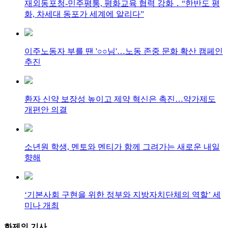
재외동포청-민주평통, 평화교육 협력 강화 ․ “한반도 평
화, 차세대 동포가 세계에 알리다”
이주노동자 부를 땐 '○○님'…노동 존중 문화 확산 캠페인
추진
환자 신약 보장성 높이고 제약 혁신은 촉진…약가제도
개편안 의결
소년원 학생, 멘토와 멘티가 함께 그려가는 새로운 내일
향해
‘기본사회 구현을 위한 정부와 지방자치단체의 역할’ 세
미나 개최
화제의
기사