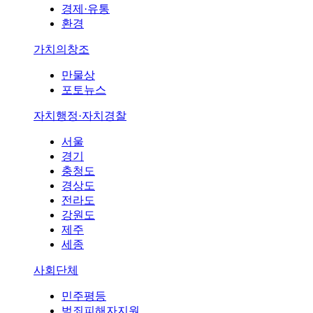
경제·유통
환경
가치의창조
만물상
포토뉴스
자치행정·자치경찰
서울
경기
충청도
경상도
전라도
강원도
제주
세종
사회단체
민주평등
범죄피해자지원