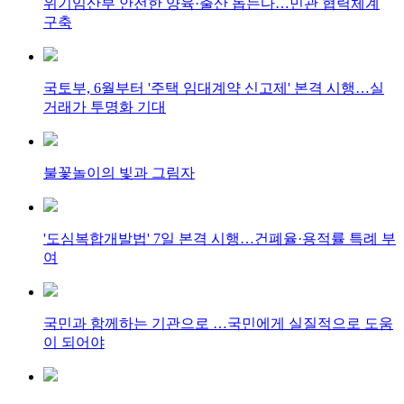
위기임산부 안전한 양육·출산 돕는다…민관 협력체계
구축
국토부, 6월부터 '주택 임대계약 신고제' 본격 시행…실
거래가 투명화 기대
불꽃놀이의 빛과 그림자
'도심복합개발법' 7일 본격 시행…건폐율·용적률 특례 부
여
국민과 함께하는 기관으로 …국민에게 실질적으로 도움
이 되어야