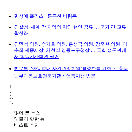
민생에 플러스+ 든든한 버팀목
경찰청, 세계 각 지역의 치안 현안 공유 … 국가 간 교류
활성화
김민석 의원, 송재호 의원, 홍성국 의원, 강준현 의원, 이
춘희 세종시장, 채현일 영등포구청장 … 국회 정론관에
서 합동기자회견 열어
법무부, ‘아동학대 사건관리회의’활성화를 위한 ‧ 충북
남부아동보호전문기관‧영동지청 방문
많이 본 뉴스
댓글이 핫한 뉴
베스트 추천