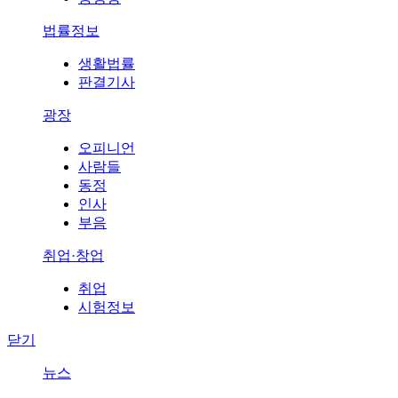
법률정보
생활법률
판결기사
광장
오피니언
사람들
동정
인사
부음
취업·창업
취업
시험정보
닫기
뉴스