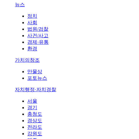
뉴스
정치
사회
법원/검찰
사건/사고
경제·유통
환경
가치의창조
만물상
포토뉴스
자치행정·자치경찰
서울
경기
충청도
경상도
전라도
강원도