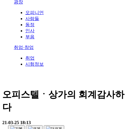
광장
오피니언
사람들
동정
인사
부음
취업·창업
취업
시험정보
오피스텔ㆍ상가의 회계감사하
다
21-03-25 18:13