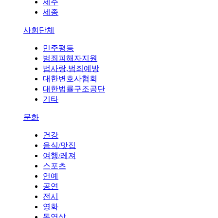
제주
세종
사회단체
민주평등
범죄피해자지원
법사랑,범죄예방
대한변호사협회
대한법률구조공단
기타
문화
건강
음식/맛집
여행/레져
스포츠
연예
공연
전시
영화
동영상