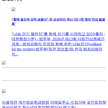
“함께 걸으며 상처 보듬다” 온·오프라인 적신 2만 3천 명의‘안심 발걸
음’
“나눔 걷기 챌린지”를 함께 걷기를 시작하고 있다(출처 ;
대한행정산문) - 법무부, 2026년 제13회 다링안심캠페인
개최 - 범죄피해자 치유와 회복 위한 나눔걷기(walking
for the victims) 법무부(장관 정성호)와 전국 범죄피해자
지...
이용약관
개인정보취급방침
이메일주소 수집거부
포인트정책
온라인문의
청소년보호정책(책임자 백기호)