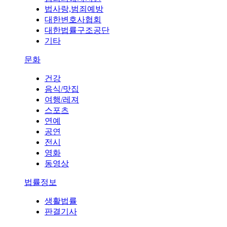
법사랑,범죄예방
대한변호사협회
대한법률구조공단
기타
문화
건강
음식/맛집
여행/레져
스포츠
연예
공연
전시
영화
동영상
법률정보
생활법률
판결기사