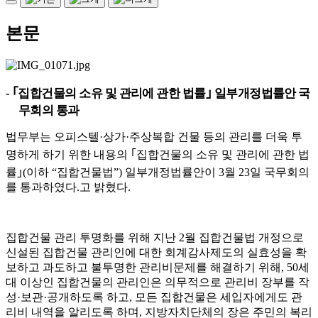
본문
-
｢
집합건물의 소유 및 관리에 관한 법률
｣
일부개정법률안 국
무회의 통과
법무부는 오피스텔
·
상가
·
주상복합 건물 등의 관리를 더욱 투
명하게 하기 위한 내용의
｢
집합건물의 소유 및 관리에 관한 법
률
｣
(
이하
“
집합건물법
”)
일부개정법률안이
3
월
23
일 국무회의
를 통과하였다
.
고 밝혔다
.
집합건물 관리 투명화를 위해 지난
2
월 집합건물법 개정으로
신설된 집합건물 관리인에 대한 회계감사제도의 실효성을 확
보하고 과도하고 불투명한 관리비문제를 해결하기 위해
, 50
세
대 이상인 집합건물의 관리인은 의무적으로 관리비 장부를 작
성
·
보관
·
공개하도록 하고
,
모든 집합건물은 세입자에게도 관
리비 내역을 알리도록 하며
,
지방자치단체의 장은 주민의 복리