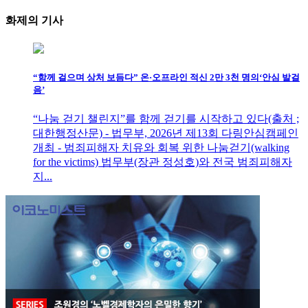
화제의
기사
“함께 걸으며 상처 보듬다” 온·오프라인 적신 2만 3천 명의‘안심 발걸
음’
“나눔 걷기 챌린지”를 함께 걷기를 시작하고 있다(출처 ;
대한행정산문) - 법무부, 2026년 제13회 다링안심캠페인
개최 - 범죄피해자 치유와 회복 위한 나눔걷기(walking
for the victims) 법무부(장관 정성호)와 전국 범죄피해자
지...