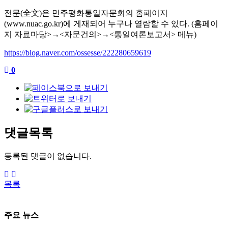
전문
(
全文
)
은 민주평화통일자문회의 홈페이지
(www.nuac.go.kr)
에 게재되어 누구나 열람할 수 있다
. (
홈페이
지 자료마당
>
→
<
자문건의
>
→
<
통일여론보고서
>
메뉴
)
https://blog.naver.com/ossesse/222280659619
0
댓글목록
등록된 댓글이 없습니다.
목록
주요 뉴스