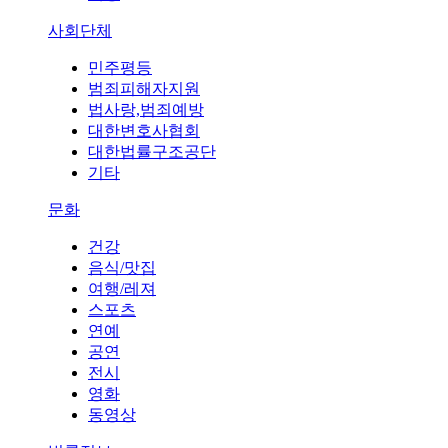
사회단체
민주평등
범죄피해자지원
법사랑,범죄예방
대한변호사협회
대한법률구조공단
기타
문화
건강
음식/맛집
여행/레져
스포츠
연예
공연
전시
영화
동영상