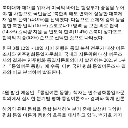
북미대화 재개를 위해서 미국의 바이든 행정부가 중점을 두어
야 할 사항으로 국민들은
‘
북한의 태도 변화에 상응한 대북제
재 일부 완화
’ (43.9%)
를 선택했다
.
다음으로
△
제재 강화 등을
통한 북한 압박
(16.0%)
△
코로나
19
방역 등 보건 의료 협력
(14.8%)
△
식량 지원 등 인도적 협력
(11.4%)
△
북미 싱가포르
합의의 계승
(6.8%)
순으로 선택한 것으로 나타났다
.
한편
3
월
12
일
~ 18
일 사이 진행된 통일 북한 전문가 대상 여론
조사와 민주평화통일자문회의 국내외 자문위원 대상 여론조
사의 결과는 민주평화 통일자문회의에서 발간하는
2021
년
1
분
기
『
통일여론 동향
』
에 수록
,
이번 국민 평화 통일여론조사 결
과와 비교 분석하여 발표된다
.
4
월 발간 예정인
『
통일여론 동향
』
책자는 민주평화통일자문
회의에서 실시한 분기별 평화 통일여론조사 결과와 학계 언론
해외의 관련 동향을 종합 분석하여 분기 중에 발생한 다양한
평화 통일 여론과 동향의 흐름을 제시하고 있다
.
백기호 기자