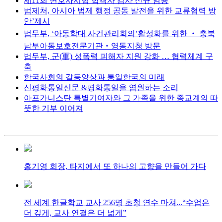
제11회 변호사시험 합격자 검사 신규 임용
법제처, 아시아 법제 행정 공동 발전을 위한 교류협력 방
안’제시
법무부, ‘아동학대 사건관리회의’활성화를 위한 ‧ 충북
남부아동보호전문기관‧영동지청 방문
법무부, 군(軍) 성폭력 피해자 지원 강화 … 협력체계 구
축
한국사회의 갈등양상과 통일한국의 미래
신평화통일신문 &평화통일을 염원하는 소리
아프가니스탄 특별기여자와 그 가족을 위한 종교계의 따
뜻한 기부 이어져
홍기영 회장, 타지에서 또 하나의 고향을 만들어 가다
전 세계 한글학교 교사 256명 초청 연수 마쳐...“수업은
더 깊게, 교사 연결은 더 넓게”