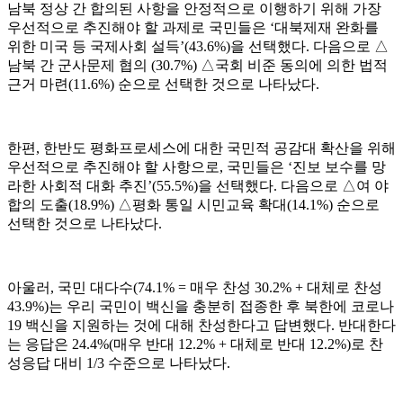
남북 정상 간 합의된 사항을 안정적으로 이행하기 위해 가장
우선적으로 추진해야 할 과제로 국민들은
‘
대북제재 완화를
위한 미국 등 국제사회 설득
’(43.6%)
을 선택했다
.
다음으로
△
남북 간 군사문제 협의
(30.7%)
△
국회 비준 동의에 의한 법적
근거 마련
(11.6%)
순으로 선택한 것으로 나타났다
.
한편
,
한반도 평화프로세스에 대한 국민적 공감대 확산을 위해
우선적으로 추진해야 할 사항으로
,
국민들은
‘
진보 보수를 망
라한 사회적 대화 추진
’(55.5%)
을 선택했다
.
다음으로
△
여 야
합의 도출
(18.9%)
△
평화 통일 시민교육 확대
(14.1%)
순으로
선택한 것으로 나타났다
.
아울러
,
국민 대다수
(74.1% =
매우 찬성
30.2% +
대체로 찬성
43.9%)
는 우리 국민이 백신을 충분히 접종한 후 북한에 코로나
19
백신을 지원하는 것에 대해 찬성한다고 답변했다
.
반대한다
는 응답은
24.4%(
매우 반대
12.2% +
대체로 반대
12.2%)
로 찬
성응답 대비
1/3
수준으로 나타났다
.