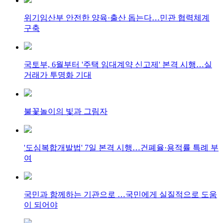
위기임산부 안전한 양육·출산 돕는다…민관 협력체계
구축
국토부, 6월부터 '주택 임대계약 신고제' 본격 시행…실
거래가 투명화 기대
불꽃놀이의 빛과 그림자
'도심복합개발법' 7일 본격 시행…건폐율·용적률 특례 부
여
국민과 함께하는 기관으로 …국민에게 실질적으로 도움
이 되어야