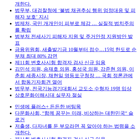
개한다.
법무부, 대검찰청에 ‘불법 채권추심 행위 엄정대응 및 피
해자 보호’ 지시
법제처, 국민 개개인이 피부로 체감 … 실질적 법치주의
를 확립
범부처 전세사기 피해자 지원 및 주거안정 지원방안 발
표
금융위원회, 새출발기금 10월부터 접수…15억 한도로 순
부채 최대 80% 감면
제11회 변호사시험 합격자 검사 신규 임용
김민석 의원, 송재호 의원, 홍성국 의원, 강준현 의원, 이
춘희 세종시장, 채현일 영등포구청장 … 국회 정론관에
서 합동기자회견 열어
법무부, 전국기능경기대회서 교도소 수형자 19명 입상
상호문화이해시대 실무자 절실
민생에 플러스+ 든든한 버팀목
다문화사회, “함께 꿈꾸는 미래, 비상하는 대한민국“ 슬
로건
저출생, 다자녀를 둔 부모라면 꼭 알아야 하는 법령을 소
개한다.