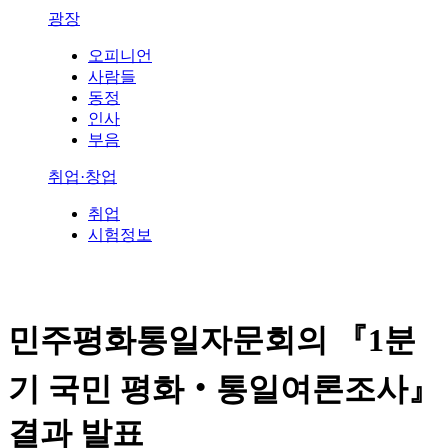
광장
오피니언
사람들
동정
인사
부음
취업·창업
취업
시험정보
민주평화통일자문회의 『1분
기 국민 평화‧통일여론조사』
결과 발표