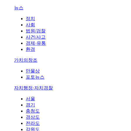
뉴스
정치
사회
법원/검찰
사건/사고
경제·유통
환경
가치의창조
만물상
포토뉴스
자치행정·자치경찰
서울
경기
충청도
경상도
전라도
강원도