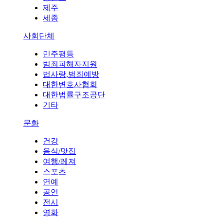
제주
세종
사회단체
민주평등
범죄피해자지원
법사랑,범죄예방
대한변호사협회
대한법률구조공단
기타
문화
건강
음식/맛집
여행/레져
스포츠
연예
공연
전시
영화