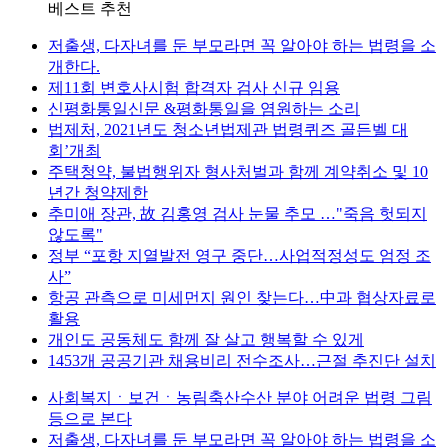
베스트 추천
저출생, 다자녀를 둔 부모라면 꼭 알아야 하는 법령을 소
개한다.
제11회 변호사시험 합격자 검사 신규 임용
신평화통일신문 &평화통일을 염원하는 소리
법제처, 2021년도 청소년법제관 법령퀴즈 골든벨 대
회’개최
주택청약, 불법행위자 형사처벌과 함께 계약취소 및 10
년간 청약제한
추미애 장관, 故 김홍영 검사 눈물 추모 …"죽음 헛되지
않도록"
정부 “포항 지열발전 영구 중단…사업적정성도 엄정 조
사”
항공 관측으로 미세먼지 원인 찾는다…中과 협상자료로
활용
개인도 공동체도 함께 잘 살고 행복할 수 있게
1453개 공공기관 채용비리 전수조사…근절 추진단 설치
사회복지ㆍ보건ㆍ농림축산수산 분야 어려운 법령 그림
등으로 본다
저출생, 다자녀를 둔 부모라면 꼭 알아야 하는 법령을 소