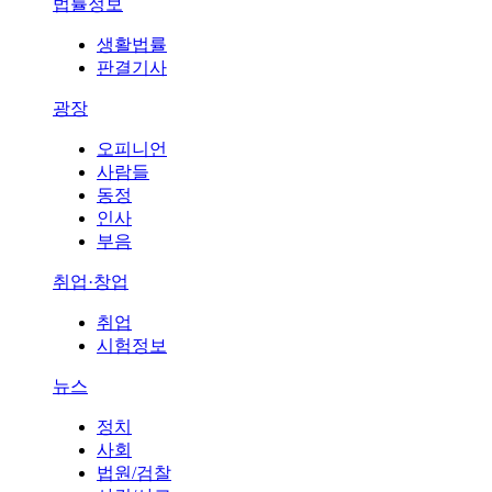
법률정보
생활법률
판결기사
광장
오피니언
사람들
동정
인사
부음
취업·창업
취업
시험정보
뉴스
정치
사회
법원/검찰