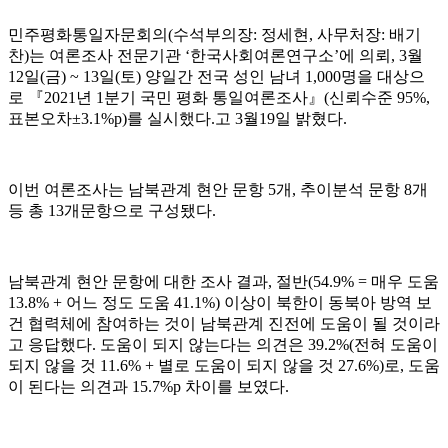
민주평화통일자문회의
(
수석부의장
:
정세현
,
사무처장
:
배기
찬
)
는 여론조사 전문기관
‘
한국사회여론연구소
’
에 의뢰
, 3
월
12
일
(
금
) ~ 13
일
(
토
)
양일간 전국 성인 남녀
1,000
명을 대상으
로
『
2021
년
1
분기 국민 평화 통일여론조사
』
(
신뢰수준
95%,
표본오차
±3.1%p)
를 실시했다
.
고
3
월
19
일 밝혔다
.
이번 여론조사는 남북관계 현안 문항
5
개
,
추이분석 문항
8
개
등 총
13
개문항으로 구성됐다
.
남북관계 현안 문항에 대한 조사 결과
,
절반
(54.9% =
매우 도움
13.8% +
어느 정도 도움
41.1%)
이상이 북한이 동북아 방역 보
건 협력체에 참여하는 것이 남북관계 진전에 도움이 될 것이라
고 응답했다
.
도움이 되지 않는다는 의견은
39.2%(
전혀 도움이
되지 않을 것
11.6% +
별로 도움이 되지 않을 것
27.6%)
로
,
도움
이 된다는 의견과
15.7%p
차이를 보였다
.