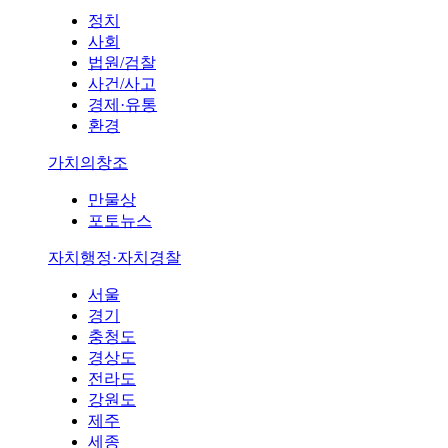
정치
사회
법원/검찰
사건/사고
경제·유통
환경
가치의창조
만물상
포토뉴스
자치행정·자치경찰
서울
경기
충청도
경상도
전라도
강원도
제주
세종