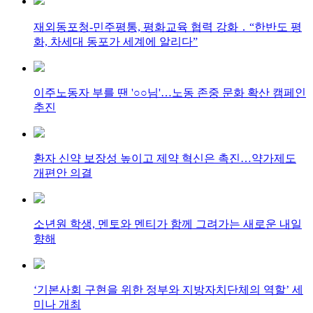
재외동포청-민주평통, 평화교육 협력 강화 ․ “한반도 평
화, 차세대 동포가 세계에 알리다”
이주노동자 부를 땐 '○○님'…노동 존중 문화 확산 캠페인
추진
환자 신약 보장성 높이고 제약 혁신은 촉진…약가제도
개편안 의결
소년원 학생, 멘토와 멘티가 함께 그려가는 새로운 내일
향해
‘기본사회 구현을 위한 정부와 지방자치단체의 역할’ 세
미나 개최