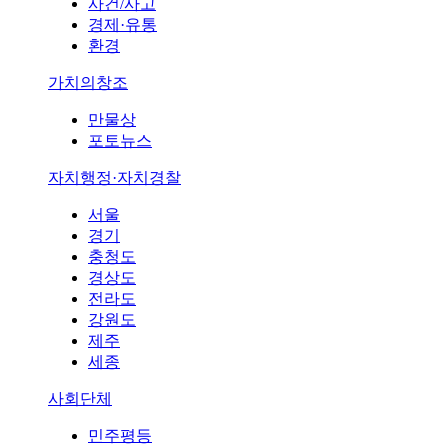
사건/사고
경제·유통
환경
가치의창조
만물상
포토뉴스
자치행정·자치경찰
서울
경기
충청도
경상도
전라도
강원도
제주
세종
사회단체
민주평등