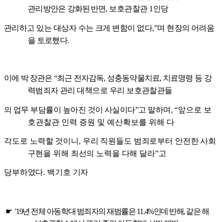
관리
방안은
강화된 반면
,
보호관찰관
1
인당
관리하고 있는 대상자 수는 크게 변함이 없다
,”
며 현장의 어려움
을 토로했다
.
이에 박 장관은
“
최근 전자감독
,
성충동약물치료
,
치료명령 등
강
력범죄자 관리 대책으로 우리 보호관찰관들
의 업무 부담률이 높아진 것이 사실이다
”
고 말하며
,
“
앞으로 보
호관찰관 인력 증원 및 예산확보를 위해 다
각도로
노력할 것이니
,
우리 직원들도 범죄로부터 안전한 사회
구현을 위해 최선의 노력을 다해 달라
”
고
당부하였다
.
백기호 기자
☛
’19
년 전체 아동학대 범죄자의 재범률은
11.4%
인데 반해
,
같은 해