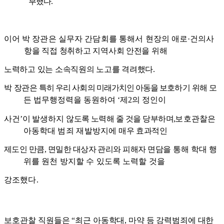
부했다
.
이어
박 장관은 실무자 간담회를 통해서 현장의 애로
·
건의사
항을 직접 청취하고 지역사회 안전을 위해
노력하고 있는 소속직원의 노고를 격려했다
.
박
장관은
특히
우리 사회의 미래가치인 아동을 보호하기
위해
모
든 법무행정력을 동원하여
‘
제
2
의 정인이
사건
’
이 발생하지 않
도록 노력해 줄 것을 당부하며
,
보호관찰은
아동학대
범죄 재발방
지에
매
우 효과적인
제도인 만큼
,
면밀한 대상자 관리와 피해자 면담을
통해 학대 행
위를 원천 방지할 수 있도록 노력할 것을
강조했다
.
보호관찰
직원들은
“
최근 아동학대
,
마약 등 강력범죄에 대한