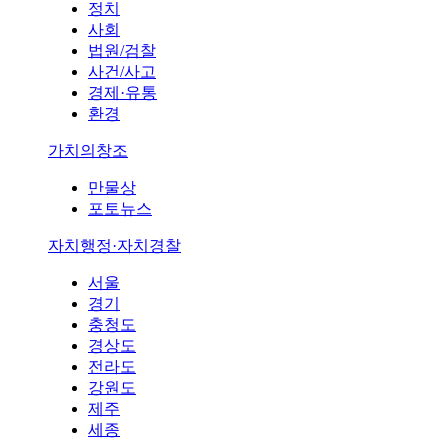
정치
사회
법원/검찰
사건/사고
경제·유통
환경
가치의창조
만물상
포토뉴스
자치행정·자치경찰
서울
경기
충청도
경상도
전라도
강원도
제주
세종