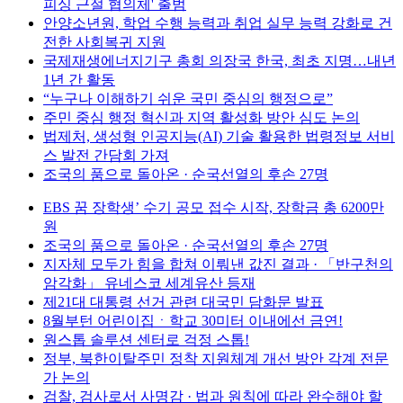
피싱 근절 협의체' 출범
안양소년원, 학업 수행 능력과 취업 실무 능력 강화로 건
전한 사회복귀 지원
국제재생에너지기구 총회 의장국 한국, 최초 지명…내년
1년 간 활동
“누구나 이해하기 쉬운 국민 중심의 행정으로”
주민 중심 행정 혁신과 지역 활성화 방안 심도 논의
법제처, 생성형 인공지능(AI) 기술 활용한 법령정보 서비
스 발전 간담회 가져
조국의 품으로 돌아온 · 순국선열의 후손 27명
EBS 꿈 장학생’ 수기 공모 접수 시작, 장학금 총 6200만
원
조국의 품으로 돌아온 · 순국선열의 후손 27명
지자체 모두가 힘을 합쳐 이뤄낸 값진 결과 · 「반구천의
암각화」 유네스코 세계유산 등재
제21대 대통령 선거 관련 대국민 담화문 발표
8월부턴 어린이집ㆍ학교 30미터 이내에선 금연!
원스톱 솔루션 센터로 걱정 스톱!
정부, 북한이탈주민 정착 지원체계 개선 방안 각계 전문
가 논의
검찰, 검사로서 사명감 · 법과 원칙에 따라 완수해야 할