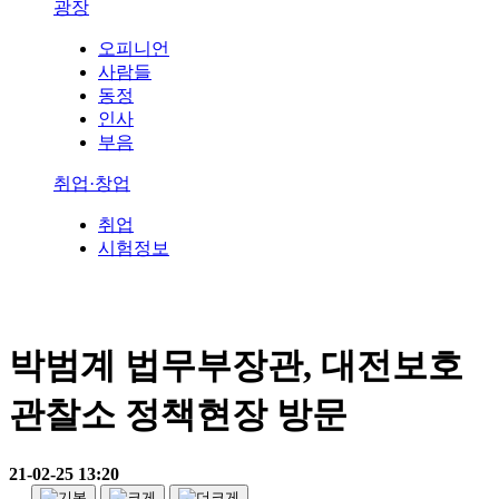
광장
오피니언
사람들
동정
인사
부음
취업·창업
취업
시험정보
박범계 법무부장관, 대전보호
관찰소 정책현장 방문
21-02-25 13:20