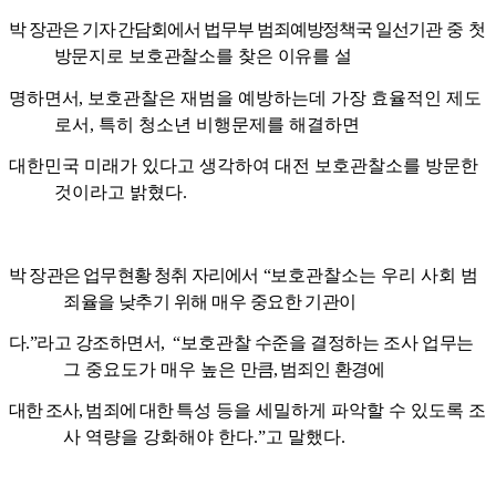
박 장관은 기자 간담회에서 법무부 범죄예방정책국 일선기관
중
첫
방문지로 보호관찰소를 찾은 이유를 설
명하면서
,
보호관찰은
재범을 예방하는데 가장 효율적인 제도
로서
,
특히 청소년 비행문제를 해결하면
대한민국 미래가 있다고 생각하여 대전 보호관찰소를 방문한
것이라고 밝혔다
.
박 장관은 업무현황 청취 자리에서
“
보호
관찰소는 우리 사회
범
죄율을 낮추기 위해 매우 중요한 기관이
다
.”
라고 강조하면서
,
“
보호
관찰 수준을 결정하는 조사 업무는
그 중요도가 매우 높은
만큼
,
범죄인 환경에
대한 조사
,
범죄에 대한
특성 등을 세밀하게
파악할 수 있도록 조
사 역량을 강화해야 한다
.”
고 말했다
.