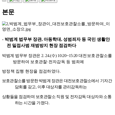
본문
-
박범계 법무부 장관
,
아동학대
,
성범죄자 등 국민 생활안
전 밀접사범 재범방지 현장 점검하다
박범계 법무부 장관은
2. 24.(
수
) 10:20~15:20
대전보호
관찰소를
방문하여
보호관찰
·
전자감독 등 범죄예
방정책 집행 현장을 점검하였다
.
보호관찰소를 방문한 박범계 장관은 대전보호관찰소에서
기자간
담회를 갖고
,
이후 대상자를 관리감독하는
상황들을 점검하며 보호관찰소 직원 및 전자감독 대상자와 소통
하는 시간을 가졌다
.