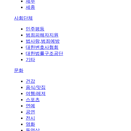
제주
세종
사회단체
민주평등
범죄피해자지원
법사랑,범죄예방
대한변호사협회
대한법률구조공단
기타
문화
건강
음식/맛집
여행/레져
스포츠
연예
공연
전시
영화
동영상