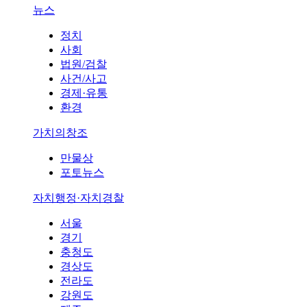
뉴스
정치
사회
법원/검찰
사건/사고
경제·유통
환경
가치의창조
만물상
포토뉴스
자치행정·자치경찰
서울
경기
충청도
경상도
전라도
강원도