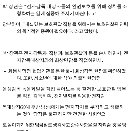
박 장관은
“
전자감독 대상자들의 인권보호를 위해
장
치를 소
형화하는 일에 집중해 주시기 바란다
.”
고
당부하며
,
“
내실있는 보호관찰 집행을 위해서는
보호관찰관 인력
의 획기적인 증원이 필요하다
.”
라고 말했다
.
박
장관은 전자감독과
,
집행과
,
보호관찰과 등을 순시하면서
,
전
자감독대상자와의 화상면담을 직접하면서
,
사회봉사명령
협업기관을 통한 불시 화상감독 현장을 확인하였
다
.
또한
,
청
소년에
대한 심야 외출제한명령
음성감독 녹음화일을 직접 들어
보는 등 철저한 보호관찰 업무
를 직접 감독하며
,
전자발찌를 착용한 전자감
독대상자
(20
대 후반 남성
)
에게
는
'
전자장치를 부착하고 생활하
는 것이 당장은 불편하지만 건전한
사
회인으
로 돌아가기 위한 담금질로 생각하고 준수사항을 잘 지켜줄
것
'
을 당