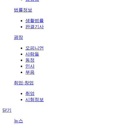
법률정보
생활법률
판결기사
광장
오피니언
사람들
동정
인사
부음
취업·창업
취업
시험정보
닫기
뉴스