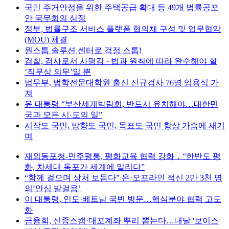
국민 주거안정을 위한 주택공급 확대 등 49개 법률공포
안 국무회의 상정
정부, 법률구조 서비스 플랫폼 협의체 구성 및 업무협약
(MOU) 체결
원스톱 솔루션 센터로 걱정 스톱!
검찰, 검사로서 사명감 · 법과 원칙에 따라 완수해야 할
‘직무상 의무’일 뿐
법무부, 법학전문대학원 출신 신규검사 76명 임용식 가
져
윤 대통령 “부산세계박람회, 반드시 유치해야…대한민
국과 모든 시·도의 일”
시작도 국민, 방향도 국민, 목표도 국민 항상 가슴에 새기
며
재외동포청-민주평통, 평화교육 협력 강화 ․ “한반도 평
화, 차세대 동포가 세계에 알리다”
“함께 걸으며 상처 보듬다” 온·오프라인 적신 2만 3천 명
의‘안심 발걸음’
이 대통령, 인도·베트남 국빈 방문…핵심분야 협력 고도
화
금융회, 신종스캠·대포계좌 뿌리 뽑는다…내달 '보이스