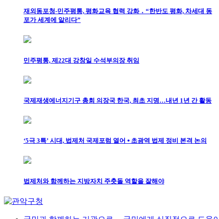
재외동포청-민주평통, 평화교육 협력 강화 ․ “한반도 평화, 차세대 동
포가 세계에 알리다”
민주평통, 제22대 강창일 수석부의장 취임
국제재생에너지기구 총회 의장국 한국, 최초 지명…내년 1년 간 활동
‘5극 3특’ 시대, 법제처 국제포럼 열어 ⦁ 초광역 법제 정비 본격 논의
법제처와 함께하는 지방자치 주춧돌 역할을 잘해야