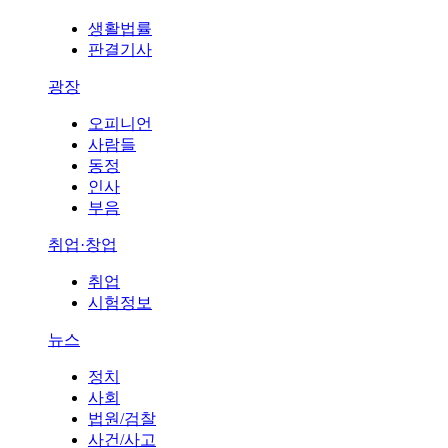
생활법률
판결기사
광장
오피니언
사람들
동정
인사
부음
취업·창업
취업
시험정보
뉴스
정치
사회
법원/검찰
사건/사고