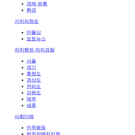
경제·유통
환경
가치의창조
만물상
포토뉴스
자치행정·자치경찰
서울
경기
충청도
경상도
전라도
강원도
제주
세종
사회단체
민주평등
범죄피해자지원