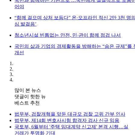
국민과 함께하는 기관으로 …국민에게 실질적으로 도움이
어야
“함께 걸으며 상처 보듬다” 온·오프라인 적신 2만 3천 명
심 발걸음’
청소년시설 빈틈없는 안전, 민·관이 함께 점검 나서
국민의 삶과 기업의 경제활동을 방해하는 “숨은 규제”를
개선
많이 본 뉴스
댓글이 핫한 뉴
베스트 추천
법무부, 검찰개혁을 앞둔 대규모 검찰 고위 간부 인사
법무부, 제14회 변호사시험 합격자 검사 신규 임용
국토부, 6월부터 '주택 임대계약 신고제' 본격 시행…실
거래가 투명화 기대