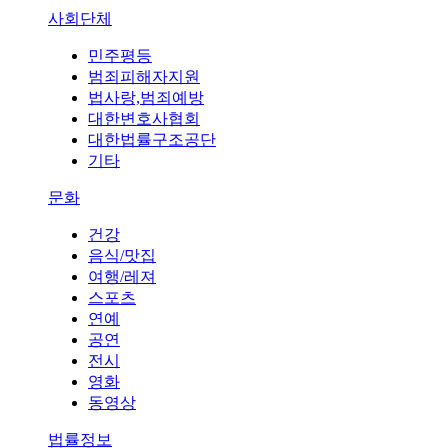
사회단체
민주평등
범죄피해자지원
법사랑,범죄예방
대한변호사협회
대한법률구조공단
기타
문화
건강
음식/맛집
여행/레져
스포츠
연예
공연
전시
영화
동영상
법률정보