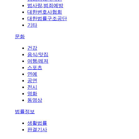
법사랑,범죄예방
대한변호사협회
대한법률구조공단
기타
문화
건강
음식/맛집
여행/레져
스포츠
연예
공연
전시
영화
동영상
법률정보
생활법률
판결기사