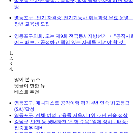
상도동 주차난 숨통… 동작구, 청석 공영주차장 61면 정식
방
영등포구, '인기 자격증' 전기기능사 취득과정 무료 운영
장년 교육생 모집
영등포구의회, 오는 제9회 전국동시지방선거 ‧ "공직사
어느 때보다 공정하고 책임 있는 자세를 지켜야 할 것"
많이 본 뉴스
댓글이 핫한 뉴
베스트 추천
영등포구, 매니페스토 공약이행 평가 4년 연속‘최고등급
(SA)’달성
영등포구, 전체·여성 고용률 서울시 1위 · 3년 연속 정상
강남구, 탄천 등 생태하천 ‘위험 수목’ 일제 정비…태풍·
집중호우 대비