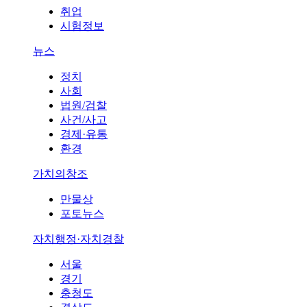
취업
시험정보
뉴스
정치
사회
법원/검찰
사건/사고
경제·유통
환경
가치의창조
만물상
포토뉴스
자치행정·자치경찰
서울
경기
충청도