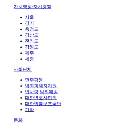
자치행정·자치경찰
서울
경기
충청도
경상도
전라도
강원도
제주
세종
사회단체
민주평등
범죄피해자지원
법사랑,범죄예방
대한변호사협회
대한법률구조공단
기타
문화