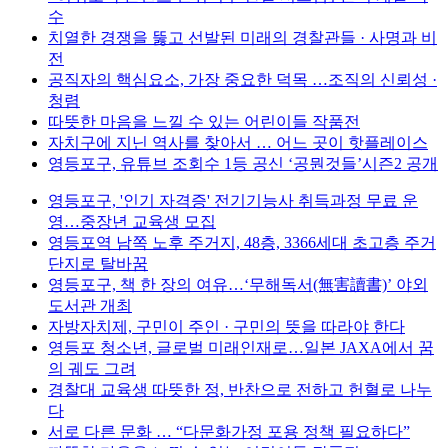
수
치열한 경쟁을 뚫고 선발된 미래의 경찰관들 · 사명과 비
전
공직자의 핵심요소, 가장 중요한 덕목 …조직의 신뢰성 ·
청렴
따뜻한 마음을 느낄 수 있는 어린이들 작품전
자치구에 지닌 역사를 찾아서 … 어느 곳이 핫플레이스
영등포구, 유튜브 조회수 1등 공신 ‘공뭔것들’시즌2 공개
영등포구, '인기 자격증' 전기기능사 취득과정 무료 운
영…중장년 교육생 모집
영등포역 남쪽 노후 주거지, 48층, 3366세대 초고층 주거
단지로 탈바꿈
영등포구, 책 한 장의 여유…‘무해독서(無害讀書)’ 야외
도서관 개최
자방자치제, 구민이 주인 · 구민의 뜻을 따라야 한다
영등포 청소년, 글로벌 미래인재로…일본 JAXA에서 꿈
의 궤도 그려
경찰대 교육생 따뜻한 정, 반찬으로 전하고 헌혈로 나누
다
서로 다른 문화 … “다문화가정 포용 정책 필요하다”