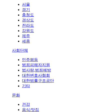
서울
경기
충청도
경상도
전라도
강원도
제주
세종
사회단체
민주평등
범죄피해자지원
법사랑,범죄예방
대한변호사협회
대한법률구조공단
기타
문화
건강
음식/맛집