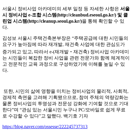
서울시 정비사업 아카데미의 세부 일정 등 자세한 사항은
서울
시 정비사업
e-
조합 시스템
(http://cleanbud.eseoul.go.kr/)
및 클
린업 시스템
(http://cleanup.seoul.go.kr/)
을 통해 확인할 수 있
다
.
김성보 서울시 주택건축본부장은
“
주택공급에 대한 시민들의
요구가 높아짐에 따라 재개발
,
재건축 사업에 대한 관심도가
증가되고 있고
,
따라서
e-(
재개발
‧
재건축
)
정비사업 아카데미
는 시민들이 복잡한 정비 사업을 관련 전문가와 함께 체계적이
고 전문적인 교육 과정으로 구성하였기에 이해를 높일 수 있
다
.
또한
,
시민의 삶에 영향을 미치는 정비사업의 물리적
,
사회적
,
경제적 측면을 고려해 기획됐으므로
,
참여 주체의 역량강화는
물론 정비사업의 투명성과 전문성 강화에 기여할 것으로 기대
한다
”
며
“
관심 있는 서울시민 누구나
PC/
모바일로 쉽게 무료
로 수강할 수 있다
”
고 말했다
.
백기호 기자
https://blog.naver.com/ossesse/222245737313