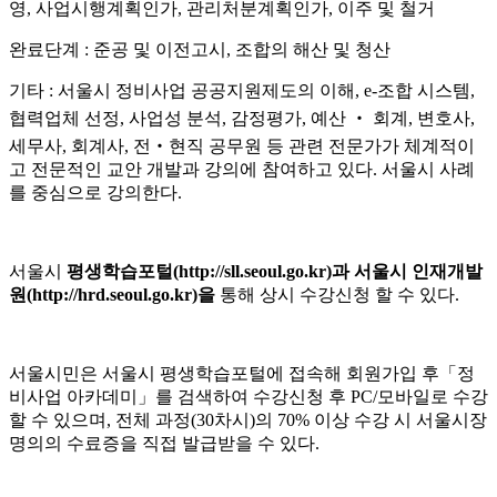
영
,
사업시행계획인가
,
관리처분계획인가
,
이주 및 철거
완료단계
:
준공 및 이전고시
,
조합의 해산 및 청산
기타
:
서울시 정비사업 공공지원제도의 이해
, e-
조합 시스템
,
협력업체 선정
,
사업성 분석
,
감정평가
,
예산
‧
회계
,
변호사
,
세무사
,
회계사
,
전
‧
현직 공무원 등 관련 전문가가 체계적이
고 전문적인 교안 개발과 강의에 참여하고 있다
.
서울시 사례
를 중심으로 강의한다
.
서울시
평생학습포털
(http://sll.seoul.go.kr)
과 서울시 인재개발
원
(http://hrd.seoul.go.kr)
을
통해 상시 수강신청 할 수 있다
.
서울시민은 서울시 평생학습포털에 접속해 회원가입 후
「
정
비사업 아카데미
」
를 검색하여 수강신청 후
PC/
모바일로 수강
할 수 있으며
,
전체 과정
(30
차시
)
의
70%
이상 수강 시 서울시장
명의의 수료증을 직접 발급받을 수 있다
.