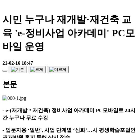
시민 누구나 재개발·재건축 교
육 'e-정비사업 아카데미' PC모
바일 운영
21-02-16 18:47
본문
- e-(
재개발
‧
재건축
)
정비사업 아카데미
PC
모바일로
24
시
간 누구나 무료 수강
-
입문자용
‘
일반
’,
사업 단계별
‘
심화
’
…
시 평생학습포털인
재개발원 홈피 통해 상시 접수