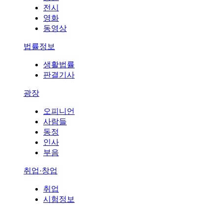
전시
영화
동영상
법률정보
생활법률
판결기사
광장
오피니언
사람들
동정
인사
부음
취업·창업
취업
시험정보