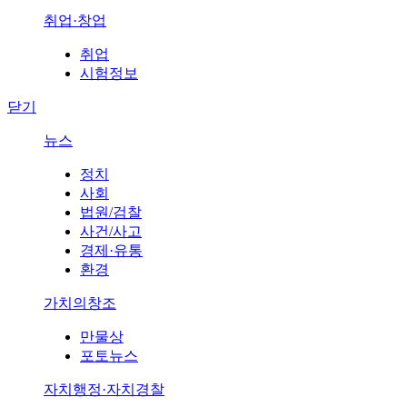
취업·창업
취업
시험정보
닫기
뉴스
정치
사회
법원/검찰
사건/사고
경제·유통
환경
가치의창조
만물상
포토뉴스
자치행정·자치경찰