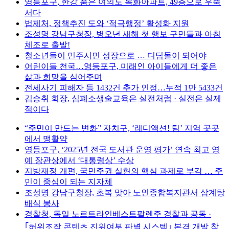
영등포구, 한강 품은 여의도 목화아파트, 49층으로 우뚝
서다
법제처, 정책추진 도와 ‘적극행정’ 활성화 지원
조성명 강남구청장, 병오년 새해 첫 행보 구민들과 아침
체조로 출발!
청소년들이 민주시민 성장으로 … 디딤돌이 되어야
어린이들 천국…영등포구, 미래인 아이들에게 더 좋은
삶과 희망을 심어주며
전세사기 피해자 등 1432건 추가 인정…누적 1만 5433건
김승취 회장, 심폐소생술교육은 실전처럼 · 실전은 실제
적이다
“주민이 만드는 변화” 자치구, ‘레디액션! 팀’ 지역 곳곳
에서 맹활약
영등포구, ‘2025년 전국 도서관 운영 평가’ 연속 최고 영
예 장관상에서 ‘대통령상’ 수상
지방재정 개편, 국민주권 실현의 핵심 과제로 부각 … 주
민이 중심이 되는 지자체
조성명 강남구청장, 초복 맞아 노인종합복지관서 삼계탕
배식 봉사
경찰청, 독일 노르트라인베스트팔렌주 경찰과 공동 ·
｢허위조작 콘텐츠 진위여부 판별 시스템｣ 본격 개발 착