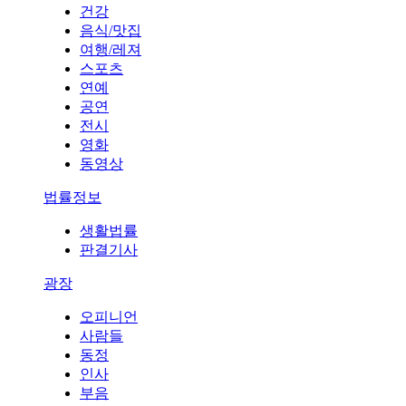
건강
음식/맛집
여행/레져
스포츠
연예
공연
전시
영화
동영상
법률정보
생활법률
판결기사
광장
오피니언
사람들
동정
인사
부음