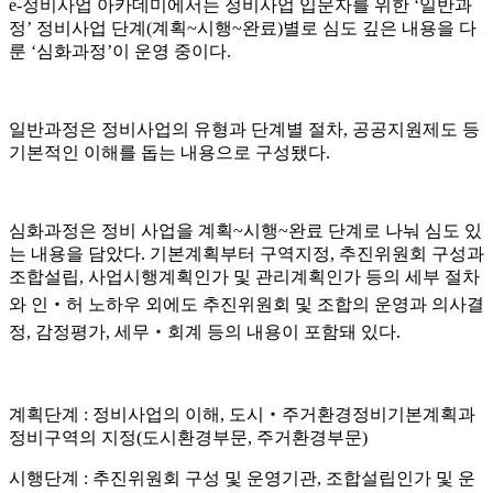
e-
정비사업 아카데미에서는 정비사업 입문자를 위한
‘
일반과
정
’
정비사업 단계
(
계획
~
시행
~
완료
)
별로 심도 깊은 내용을 다
룬
‘
심화과정
’
이 운영 중이다
.
일반과정은 정비사업의 유형과 단계별 절차
,
공공지원제도 등
기본적인 이해를 돕는 내용으로 구성됐다
.
심화과정은 정비 사업을 계획
~
시행
~
완료 단계로 나눠 심도 있
는 내용을 담았다
.
기본계획부터 구역지정
,
추진위원회 구성과
조합설립
,
사업시행계획인가 및 관리계획인가 등의 세부 절차
와 인
‧
허 노하우 외에도 추진위원회 및 조합의 운영과 의사결
정
,
감정평가
,
세무
‧
회계 등의 내용이 포함돼 있다
.
계획단계
:
정비사업의 이해
,
도시
‧
주거환경정비기본계획과
정비구역의 지정
(
도시환경부문
,
주거환경부문
)
시행단계
:
추진위원회 구성 및 운영기관
,
조합설립인가 및 운