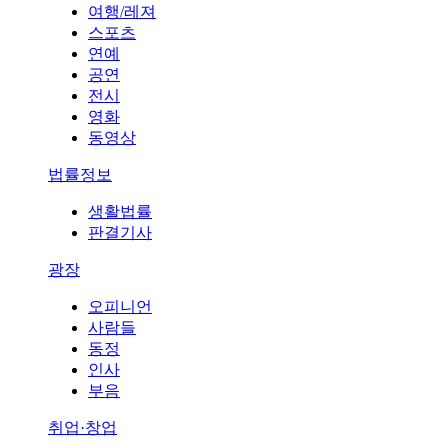
여행/레져
스포츠
연예
공연
전시
영화
동영상
법률정보
생활법률
판결기사
광장
오피니언
사람들
동정
인사
부음
취업·창업