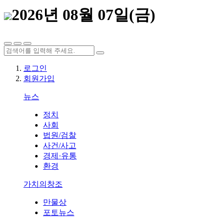
2026년 08월 07일(금)
로그인
회원가입
뉴스
정치
사회
법원/검찰
사건/사고
경제·유통
환경
가치의창조
만물상
포토뉴스