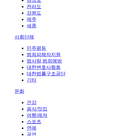
경상도
전라도
강원도
제주
세종
사회단체
민주평등
범죄피해자지원
법사랑,범죄예방
대한변호사협회
대한법률구조공단
기타
문화
건강
음식/맛집
여행/레져
스포츠
연예
공연