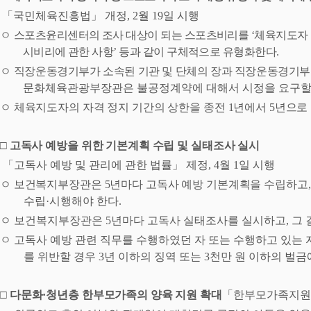
「
국민체육진흥법
」
개정
, 2
월
19
일 시행
ㅇ
스포츠윤리센터의 조사 대상이 되는 스포츠비리를
‘
체육지도자 
시비리에 관한 사항
’
등과 같이 구체적으로 유형화한다
.
ㅇ
직장운동경기부가 소속된 기관 및 단체의 장과 직장운동경기
문화체육관광부장관은 불공정계약에 대해서 시정을 요구할 
ㅇ
체육지도자의 자격 정지 기간의 상한을 종전
1
년에서
5
년으로
□
고독사 예방을 위한 기본계획 수립 및 실태조사 실시
「
고독사 예방 및 관리에 관한 법률
」
제정
, 4
월
1
일 시행
ㅇ
보건복지부장관은
5
년마다 고독사 예방 기본계획을 수립하고
수립
·
시행해야 한다
.
ㅇ
보건복지부장관은
5
년마다 고독사 실태조사를 실시하고
,
그 
ㅇ
고독사 예방 관련 직무를 수행하였던 자 또는 수행하고 있는 
를 위반할 경우
3
년 이하의 징역 또는
3
천만 원 이하의 벌금
□
다문화
·
청년층 한부모가족의 양육 지원 확대
「
한부모가족지원