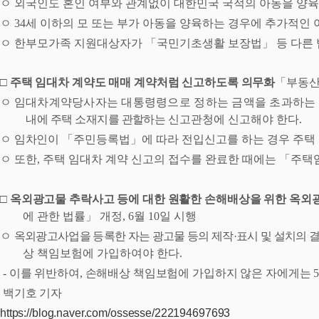
ㅇ
외국인도 혼인 여부와 관계없이 대한민국 국적의 아동을 양육
ㅇ
34
세 이하의 모 또는 부가 아동을 양육하는 경우에 추가적인
ㅇ
한부모가족 지원대상자가
「
국민기초생활 보장법
」
등 다른
□
주택 임대차 계약도 매매 계약처럼 신고하도록 의무화
「
부동산
ㅇ
임대차계약당사자는 대통령령으로 정하는 금액을 초과하는
내에 주택 소재지를 관할하는
신고관청에 신고해야 한다
.
ㅇ
임차인이
「
주민등록법
」
에 따라 전입신고를 하는 경우 주택
ㅇ
또한
,
주택 임대차 계약 신고의 접수를 완료한 때에는
「
주택
□
옥외광고물 추락사고 등에 대한 원활한 손해배상을 위한 옥
에 관한 법률
」
개정
, 6
월
10
일 시행
ㅇ
옥외광고사업을 등록한 자는 광고물 등의 제작
·
표시 및 설치의
결
상 책임보험에 가입하여야 한다
.
-
이를 위반하여
,
손해배상 책임보험에 가입하지 않은 자에게는
백기호 기자
https://blog.naver.com/ossesse/222194697693