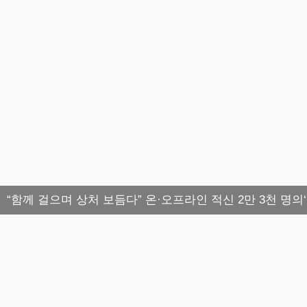
“함께 걸으며 상처 보듬다” 온·오프라인 적신 2만 3천 명의