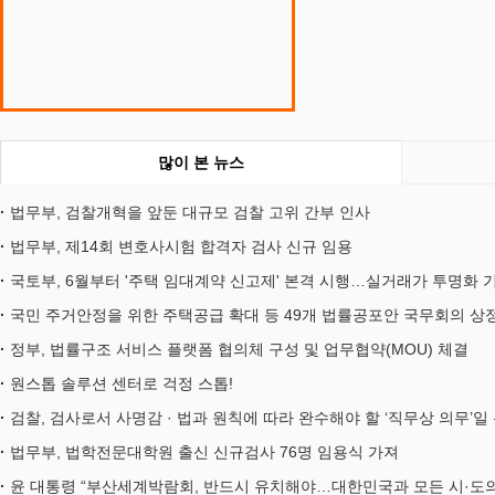
많이 본 뉴스
법무부, 검찰개혁을 앞둔 대규모 검찰 고위 간부 인사
법무부, 제14회 변호사시험 합격자 검사 신규 임용
국토부, 6월부터 '주택 임대계약 신고제' 본격 시행…실거래가 투명화 
국민 주거안정을 위한 주택공급 확대 등 49개 법률공포안 국무회의 상
정부, 법률구조 서비스 플랫폼 협의체 구성 및 업무협약(MOU) 체결
원스톱 솔루션 센터로 걱정 스톱!
검찰, 검사로서 사명감 · 법과 원칙에 따라 완수해야 할 ‘직무상 의무’일
법무부, 법학전문대학원 출신 신규검사 76명 임용식 가져
윤 대통령 “부산세계박람회, 반드시 유치해야…대한민국과 모든 시·도의