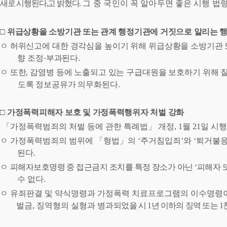
새로 시행된다
,
고 밝혔다
.
그 중
국민이 꼭 알아두면 좋은 시행 법
□
위급상황을 소방기관 또는 관계 행정기관에 거짓으로 알리는 행
ㅇ
허위신고에 대한 경각심을 높이기 위해 위급상황을 소방기관 
향 조정
·
부과된다
.
ㅇ
또한
,
감염병 등에 노출되고 있는 구급대원을 보호하기 위해 
도록 정보공유가 의무화된다
.
□
가정폭력피해자 보호 및 가정폭력행위자 처벌 강화
「
가정폭력범죄의 처벌 등에 관한 특례법
」
개정
, 1
월
21
일 시행
ㅇ
가정폭력범죄의 범위에
「
형법
」
의
‘
주거침입죄
’
와
‘
퇴거
불
된다
.
ㅇ
피해자보호명령 중 접근금지 조치를 특정 장소가 아닌
‘
피해자
수 없다
.
ㅇ
유죄판결 및 약식명령과 가정폭력 치료프로그램의 이수명령
벌금
,
징역형의 실형과 병과
되었을 시
1
년 이하의 징역 또는
1