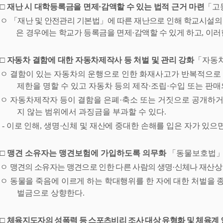
□
재난 시 대학등록금을 면제
·
감액할 수 있는 법적 근거 마련
「
고
ㅇ
「
재난 및 안전관리 기본법
」
에 따른 재난으로 인해 학교시설의
은 경우에는 학교가 등록금을 면제
·
감액할 수 있게 하고
,
이러
□
자동차 결함에 대한 자동차제작사 등 처벌 및 관리 강화
「
자동
ㅇ
결함이 있는 자동차의 운행으로 인한 화재사고가 반복적으로 
제한을 명할 수 있고 자동차 등의 제작
·
조립
·
수입 또는 판매
ㅇ
자동차제작자 등이 결함을 은폐
·
축소 또는 거짓으로 공개하거
지 않는 범위에서 과징금을 부과할 수 있다
.
-
이로 인해
,
생명
·
신체 및 재산에 중대한 손해를 입은 자가 있으
□
맹견 소유자는 맹견보험에 가입하도록 의무화
「
동물보호법
ㅇ
맹견의 소유자는 맹견으로 인한 다른 사람의 생명
·
신체나 재산
상
ㅇ
동물을 죽음에 이르게 하는 학대행위를 한 자에 대한 처벌을
벌금으로 상향한다
.
□
체육지도자의 성폭력 등 스포츠비리 조사 대상 유형화 및 체육계