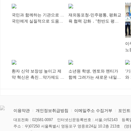
국민과 함께하는 기관으로 …
재외동포청-민주평통, 평화교
국민에게 실질적으로 도움이
육 협력 강화 ․ “한반도 평화,
되어야
차세대 동포가 세계에 알리
다”
이
노
추
환자 신약 보장성 높이고 제
소년원 학생, 멘토와 멘티가
‘
약 혁신은 촉진…약가제도 개
함께 그려가는 새로운 내일
와
편안 의결
향해
미
이용약관
개인정보취급방침
이메일주소 수집거부
포인트
대표전화 : 02)581-0097
인터넷신문등록번호 : 서울,아52143
등록일
주소 : 우)07250 서울특별시 영등포구 영중로24길 10.2층 213호
(영