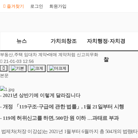
즐겨찾기
로그인
회원가입
뉴스
가치의창조
자치행정·자치경
부동산,주택 임대차 계약⦁매매 계약처럼 신고의무화
찰
21-01-03 12:56
본문
- 2021
년 상반기에 이렇게 달라집니다
개정
「
구조
구급에 관한 법률
」
월
일부터 시행
-
119
·
, 1
21
에 허위신고를 하면
만 원 이하
…
과태료 부과
- 119
, 500
법제처
(
처장 이강섭
)
는
2021
년
1
월부터
6
월까지 총
504
개의
법령
(
타