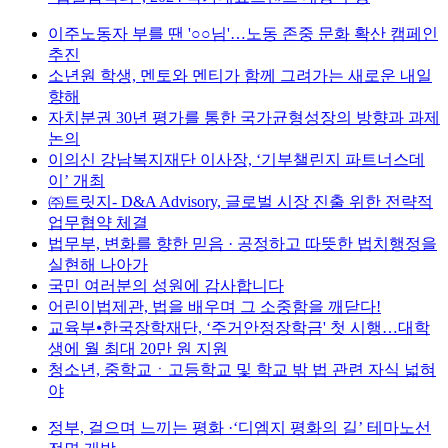
이주노동자 부를 땐 '○○님'…노동 존중 문화 확산 캠페인
추진
소년원 학생, 멘토와 멘티가 함께 그려가는 새로운 내일
향해
자치분권 30년 평가를 통한 국가균형성장의 방향과 과제
논의
이의신 강남복지재단 이사장, ‘기부챌린지 파트너스데
이’ 개최
㈜트릿지- D&A Advisory, 글로벌 시장 진출 위한 전략적
업무협약 체결
법무부, 변화를 향한 믿음 · 공정하고 따뜻한 법치행정을
실현해 나아가
국민 여러분의 성원에 감사합니다
어린이법제관, 법을 배우며 그 소중함을 깨닫다!
교육부⦁한국장학재단, ‘주거안정장학금' 첫 시행…대학
생에 월 최대 20만 원 지원
청소년, 중학교ㆍ고등학교 및 학교 밖 법 관련 자식 넓혀
야
정부, 걸으며 느끼는 평화 ·‘디엠지 평화의 길’ 테마노선