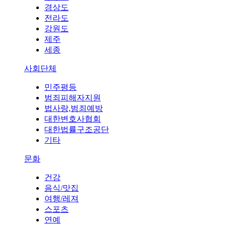
경상도
전라도
강원도
제주
세종
사회단체
민주평등
범죄피해자지원
법사랑,범죄예방
대한변호사협회
대한법률구조공단
기타
문화
건강
음식/맛집
여행/레져
스포츠
연예