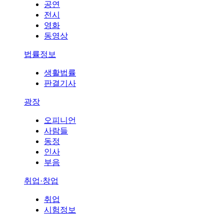
공연
전시
영화
동영상
법률정보
생활법률
판결기사
광장
오피니언
사람들
동정
인사
부음
취업·창업
취업
시험정보