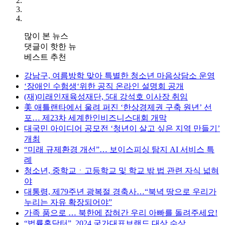
많이 본 뉴스
댓글이 핫한 뉴
베스트 추천
강남구, 여름방학 맞아 특별한 청소년 마음상담소 운영
‘장애인 수험생‘위한 공직 온라인 설명회 공개
(재)미래인재육성재단, 5대 강석호 이사장 취임
美 애틀랜타에서 울려 퍼진 ‘한상경제권 구축 원년’ 선
포… 제23차 세계한인비즈니스대회 개막
대국민 아이디어 공모전 ‘청년이 살고 싶은 지역 만들기’
개최
“미래 규제환경 개선”… 보이스피싱 탐지 AI 서비스 특
례
청소년, 중학교ㆍ고등학교 및 학교 밖 법 관련 자식 넓혀
야
대통령, 제79주년 광복절 경축사…“북녁 땅으로 우리가
누리는 자유 확장되어야”
가족 품으로 … 북한에 잡혀간 우리 아빠를 돌려주세요!
“법률홈닥터”, 2024 국가대표브랜드 대상 수상