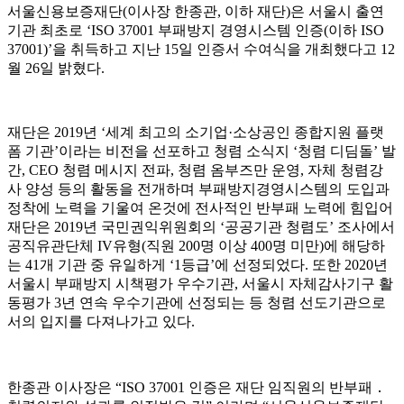
서울신용보증재단
(
이사장 한종관
,
이하 재단
)
은 서울시 출연
기관 최초로
‘ISO 37001
부패방지 경영시스템 인증
(
이하
ISO
37001)’
을 취득하고 지난
15
일 인증서 수여식을 개최했다고
12
월
26
일 밝혔다
.
재단은
2019
년
‘
세계 최고의 소기업
·
소상공인 종합지원 플랫
폼 기관
’
이라는 비전을 선포하고 청렴 소식지
‘
청렴 디딤돌
’
발
간
, CEO
청렴 메시지 전파
,
청렴 옴부즈만 운영
,
자체 청렴강
사 양성 등의 활동을 전개하며 부패방지경영시스템의 도입과
정착에 노력을 기울여 온것에 전사적인 반부패 노력에 힘입어
재단은
2019
년 국민권익위원회의
‘
공공기관 청렴도
’
조사에서
공직유관단체
IV
유형
(
직원
200
명 이상
400
명 미만
)
에 해당하
는
41
개 기관 중 유일하게
‘1
등급
’
에 선정되었다
.
또한
2020
년
서울시 부패방지 시책평가 우수기관
,
서울시 자체감사기구 활
동평가
3
년 연속 우수기관에 선정되는 등 청렴 선도기관으로
서의 입지를 다져나가고 있다
.
한종관 이사장은
“ISO 37001
인증은 재단 임직원의 반부패
․