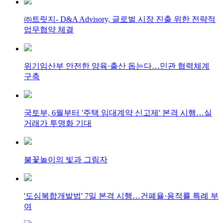
㈜트릿지- D&A Advisory, 글로벌 시장 진출 위한 전략적
업무협약 체결
위기임산부 안전한 양육·출산 돕는다…민관 협력체계
구축
국토부, 6월부터 '주택 임대계약 신고제' 본격 시행…실
거래가 투명화 기대
불꽃놀이의 빛과 그림자
'도심복합개발법' 7일 본격 시행…건폐율·용적률 특례 부
여