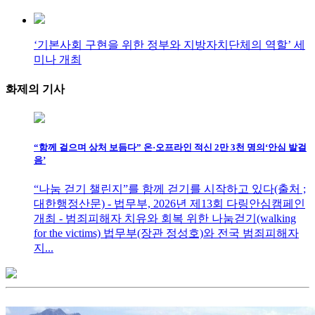
‘기본사회 구현을 위한 정부와 지방자치단체의 역할’ 세
미나 개최
화제의
기사
“함께 걸으며 상처 보듬다” 온·오프라인 적신 2만 3천 명의‘안심 발걸
음’
“나눔 걷기 챌린지”를 함께 걷기를 시작하고 있다(출처 ;
대한행정산문) - 법무부, 2026년 제13회 다링안심캠페인
개최 - 범죄피해자 치유와 회복 위한 나눔걷기(walking
for the victims) 법무부(장관 정성호)와 전국 범죄피해자
지...