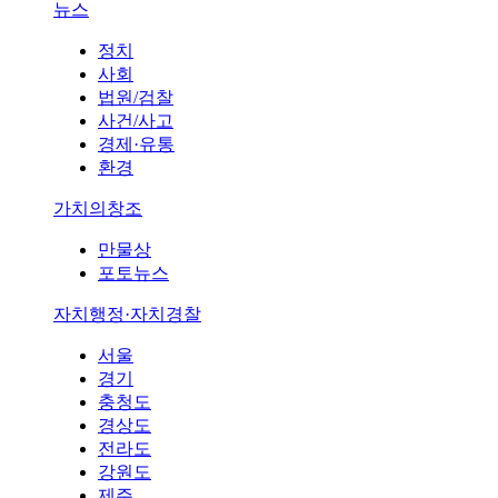
뉴스
정치
사회
법원/검찰
사건/사고
경제·유통
환경
가치의창조
만물상
포토뉴스
자치행정·자치경찰
서울
경기
충청도
경상도
전라도
강원도
제주