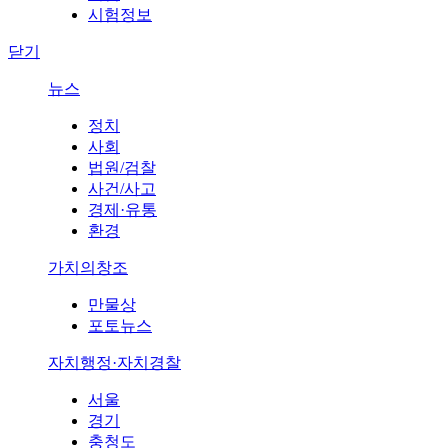
시험정보
닫기
뉴스
정치
사회
법원/검찰
사건/사고
경제·유통
환경
가치의창조
만물상
포토뉴스
자치행정·자치경찰
서울
경기
충청도