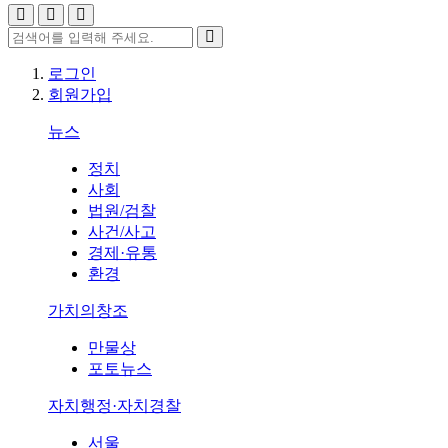
로그인
회원가입
뉴스
정치
사회
법원/검찰
사건/사고
경제·유통
환경
가치의창조
만물상
포토뉴스
자치행정·자치경찰
서울