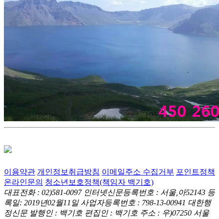
이용약관
개인정보취급방침
이메일주소 수집거부
포인트정책
온라인문의
청소년보호정책(책임자 백기호)
대표전화 : 02)581-0097
인터넷신문등록번호 : 서울,아52143
등
록일: 2019년02월11일
사업자등록번호 : 798-13-00941
대한행
정신문 발행인 : 백기호
편집인 : 백기호
주소 : 우)07250 서울