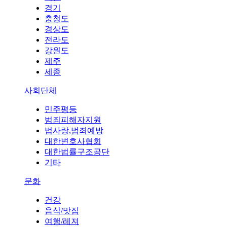
경기
충청도
경상도
전라도
강원도
제주
세종
사회단체
민주평등
범죄피해자지원
법사랑,범죄예방
대한변호사협회
대한법률구조공단
기타
문화
건강
음식/맛집
여행/레져