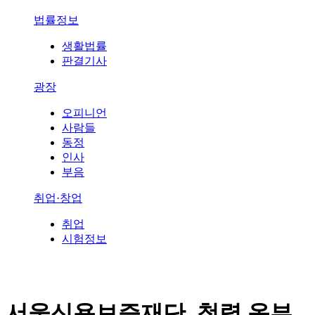
법률정보
생활법률
판결기사
광장
오피니언
사람들
동정
인사
부음
취업·창업
취업
시험정보
서울신용보증재단, 청렴 옴부