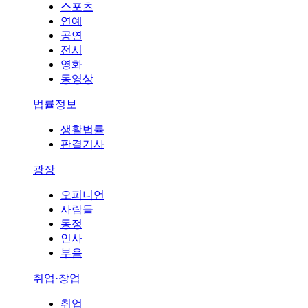
스포츠
연예
공연
전시
영화
동영상
법률정보
생활법률
판결기사
광장
오피니언
사람들
동정
인사
부음
취업·창업
취업