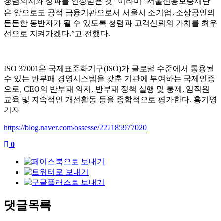
청렴의지와 성과를 인정받은 것
”
이라며
“
서울신용보증재단
은 앞으로도 공적 금융기관으로서 서울시 소기업
․
소상공인의
든든한 동반자가 될 수 있도록 청렴과 고객신뢰의 가치를 최우
선으로 지켜가겠다
.”
고 전했다
.
ISO 37001
은 국제표준화기구
(ISO)
가 글로벌 수준에서 통용될
수 있는 반부패 경영시스템을 갖춘 기관에 부여하는 국제인증
으로
, CEO
의 반부패 의지
,
반부패 정책 실행 및 통제
,
임직원
교육 및 지속적인 개선활동 등을 종합적으로 평가한다
.
홍기영
기자
https://blog.naver.com/ossesse/222185977020
0
댓글목록