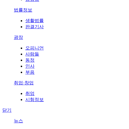
법률정보
생활법률
판결기사
광장
오피니언
사람들
동정
인사
부음
취업·창업
취업
시험정보
닫기
뉴스