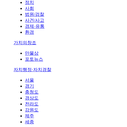
정치
사회
법원/검찰
사건/사고
경제·유통
환경
가치의창조
만물상
포토뉴스
자치행정·자치경찰
서울
경기
충청도
경상도
전라도
강원도
제주
세종