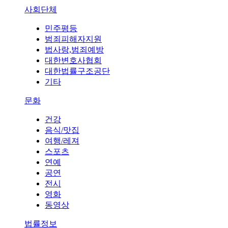
사회단체
민주평등
범죄피해자지원
법사랑,범죄예방
대한변호사협회
대한법률구조공단
기타
문화
건강
음식/맛집
여행/레져
스포츠
연예
공연
전시
영화
동영상
법률정보