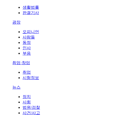
생활법률
판결기사
광장
오피니언
사람들
동정
인사
부음
취업·창업
취업
시험정보
뉴스
정치
사회
법원/검찰
사건/사고