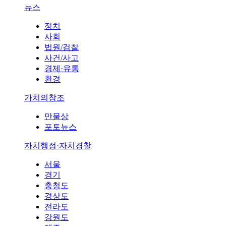
뉴스
정치
사회
법원/검찰
사건/사고
경제·유통
환경
가치의창조
만물상
포토뉴스
자치행정·자치경찰
서울
경기
충청도
경상도
전라도
강원도