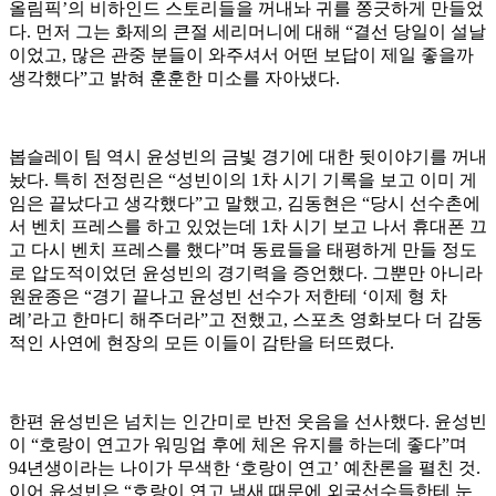
올림픽’의 비하인드 스토리들을 꺼내놔 귀를 쫑긋하게 만들었
다. 먼저 그는 화제의 큰절 세리머니에 대해 “결선 당일이 설날
이었고, 많은 관중 분들이 와주셔서 어떤 보답이 제일 좋을까
생각했다”고 밝혀 훈훈한 미소를 자아냈다.
봅슬레이 팀 역시 윤성빈의 금빛 경기에 대한 뒷이야기를 꺼내
놨다. 특히 전정린은 “성빈이의 1차 시기 기록을 보고 이미 게
임은 끝났다고 생각했다”고 말했고, 김동현은 “당시 선수촌에
서 벤치 프레스를 하고 있었는데 1차 시기 보고 나서 휴대폰 끄
고 다시 벤치 프레스를 했다”며 동료들을 태평하게 만들 정도
로 압도적이었던 윤성빈의 경기력을 증언했다. 그뿐만 아니라
원윤종은 “경기 끝나고 윤성빈 선수가 저한테 ‘이제 형 차
례’라고 한마디 해주더라”고 전했고, 스포츠 영화보다 더 감동
적인 사연에 현장의 모든 이들이 감탄을 터뜨렸다.
한편 윤성빈은 넘치는 인간미로 반전 웃음을 선사했다. 윤성빈
이 “호랑이 연고가 워밍업 후에 체온 유지를 하는데 좋다”며
94년생이라는 나이가 무색한 ‘호랑이 연고’ 예찬론을 펼친 것.
이어 윤성빈은 “호랑이 연고 냄새 때문에 외국선수들한테 눈