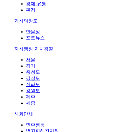
경제·유통
환경
가치의창조
만물상
포토뉴스
자치행정·자치경찰
서울
경기
충청도
경상도
전라도
강원도
제주
세종
사회단체
민주평등
범죄피해자지원