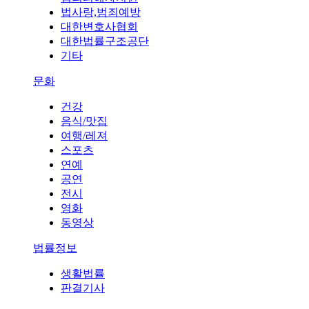
법사랑,범죄예방
대한변호사협회
대한법률구조공단
기타
문화
건강
음식/맛집
여행/레져
스포츠
연예
공연
전시
영화
동영상
법률정보
생활법률
판결기사