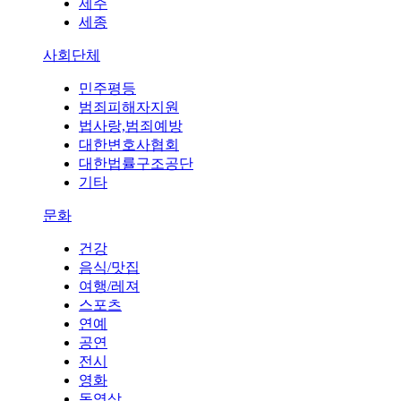
제주
세종
사회단체
민주평등
범죄피해자지원
법사랑,범죄예방
대한변호사협회
대한법률구조공단
기타
문화
건강
음식/맛집
여행/레져
스포츠
연예
공연
전시
영화
동영상