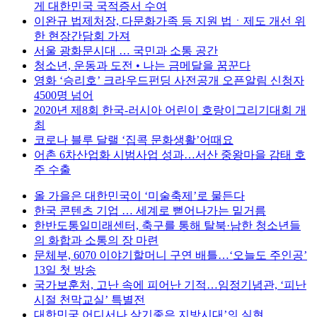
게 대한민국 국적증서 수여
이완규 법제처장, 다문화가족 등 지원 법ㆍ제도 개선 위
한 현장간담회 가져
서울 광화문시대 … 국민과 소통 공간
청소년, 운동과 도전 • 나는 금메달을 꿈꾼다
영화 ‘승리호’ 크라우드펀딩 사전공개 오픈알림 신청자
4500명 넘어
2020년 제8회 한국-러시아 어린이 호랑이그리기대회 개
최
코로나 블루 달랠 ‘집콕 문화생활’어때요
어촌 6차산업화 시범사업 성과…서산 중왕마을 감태 호
주 수출
올 가을은 대한민국이 ‘미술축제’로 물든다
한국 콘텐츠 기업 … 세계로 뻗어나가는 밑거름
한반도통일미래센터, 축구를 통해 탈북·남한 청소년들
의 화합과 소통의 장 마련
문체부, 6070 이야기할머니 구연 배틀…‘오늘도 주인공’
13일 첫 방송
국가보훈처, 고난 속에 피어난 기적…임정기념관, ‘피난
시절 천막교실’ 특별전
대한민국 어디서나 살기좋은 지방시대’의 실현