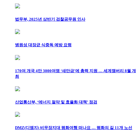
법무부, 2025년 상반기 검찰공무원 인사
병원성 대장균 식중독 예방 요령
170여 개국 4만 3000여명 ‘새만금’에 총력 지원 … 세계잼버리 8월 개
최
산업통산부, ‘에너지 절약 및 효율화 대책’ 점검
DMZ(디엠지) 비무장지대 평화여행 떠나요 … 평화의 길 11개 노선