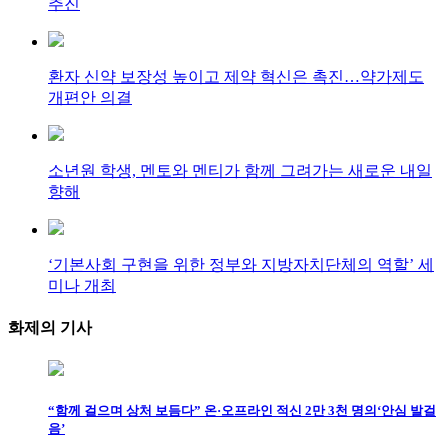
추진
환자 신약 보장성 높이고 제약 혁신은 촉진…약가제도
개편안 의결
소년원 학생, 멘토와 멘티가 함께 그려가는 새로운 내일
향해
‘기본사회 구현을 위한 정부와 지방자치단체의 역할’ 세
미나 개최
화제의
기사
“함께 걸으며 상처 보듬다” 온·오프라인 적신 2만 3천 명의‘안심 발걸
음’