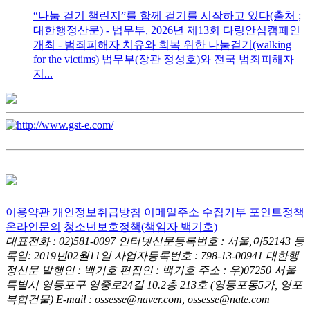
“나눔 걷기 챌린지”를 함께 걷기를 시작하고 있다(출처 ;
대한행정산문) - 법무부, 2026년 제13회 다링안심캠페인
개최 - 범죄피해자 치유와 회복 위한 나눔걷기(walking
for the victims) 법무부(장관 정성호)와 전국 범죄피해자
지...
이용약관
개인정보취급방침
이메일주소 수집거부
포인트정책
온라인문의
청소년보호정책(책임자 백기호)
대표전화 : 02)581-0097
인터넷신문등록번호 : 서울,아52143
등
록일: 2019년02월11일
사업자등록번호 : 798-13-00941
대한행
정신문 발행인 : 백기호
편집인 : 백기호
주소 : 우)07250 서울
특별시 영등포구 영중로24길 10.2층 213호
(영등포동5가, 영포
복합건물)
E-mail : ossesse@naver.com, ossesse@nate.com