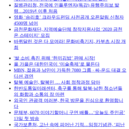
질병관리청, 전국에 인플루엔자(독감) 유행주의보 발
령…2019년 이후 처음
영화 ‘승리호’ 크라우드펀딩 사전공개 오픈알림 신청자
4500명 넘어
금천문화재단, 지역예술단체 창작지원사업 ‘2020 금천
온 스테이지’ 모집
바퀴달린 것은 다 모여라! 문화비축기지, 카부츠 시장 개
최
'쌀 소비 촉진 위해 ‘한끼김밥’ 판매 시작!
올 가을은 대한민국이 ‘미술축제’로 물든다
MBN, 젊음과 낭만이 가득한 7080 그룹 · 싸-운드 대결 오
디션 경연
탈북 예술인, 탈북민 … 사회 정착과정 담아
한반도통일미래센터, 축구를 통해 탈북·남한 청소년들
의 화합과 소통의 장 마련
외국인 관광객 여러분, 한국 방문을 진심으로 환영합니
다
문체부, 6070 이야기할머니 구연 배틀…‘오늘도 주인공’
13일 첫 방송
국가보훈처, 고난 속에 피어난 기적…임정기념관, ‘피난