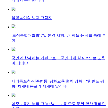
거래가 투명화 기대
불꽃놀이의 빛과 그림자
'도심복합개발법' 7일 본격 시행…건폐율·용적률 특례 부
여
국민과 함께하는 기관으로 …국민에게 실질적으로 도움
이 되어야
재외동포청-민주평통, 평화교육 협력 강화 ․ “한반도 평
화, 차세대 동포가 세계에 알리다”
이주노동자 부를 땐 '○○님'…노동 존중 문화 확산 캠페인