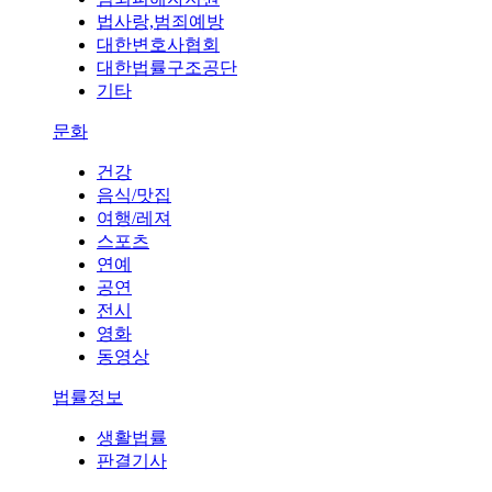
법사랑,범죄예방
대한변호사협회
대한법률구조공단
기타
문화
건강
음식/맛집
여행/레져
스포츠
연예
공연
전시
영화
동영상
법률정보
생활법률
판결기사