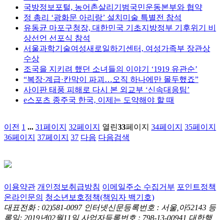
국방정보포털, 농어촌살리기범국민운동본부와 협약
정 총리 ‘광화문 아리랑’ 설치미술 특별전 참석
유동균 마포구청장, 대한민국 기초지방정부 기후위기 비
상선언 선포식 참석
서울과학기술여성새로일하기센터, 여성가족부 장관상
수상
조국을 지키려 했던 소녀들의 이야기 ‘1919 유관순’
“복장·계급·칸막이 파괴…오직 하나에만 몰두했죠”
사이판 태풍 피해로 다시 본 외교부 ‘신속대응팀’
e스포츠 종주국 한국, 이제는 도약해야 할 때
이전
1
...
31
페이지
32
페이지
열린
33
페이지
34
페이지
35
페이지
36
페이지
37
페이지
37
다음
다음검색
이용약관
개인정보취급방침
이메일주소 수집거부
포인트정책
온라인문의
청소년보호정책(책임자 백기호)
대표전화 : 02)581-0097
인터넷신문등록번호 : 서울,아52143
등
록일: 2019년02월11일
사업자등록번호 : 798-13-00941
대한행