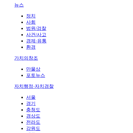
뉴스
정치
사회
법원/검찰
사건/사고
경제·유통
환경
가치의창조
만물상
포토뉴스
자치행정·자치경찰
서울
경기
충청도
경상도
전라도
강원도