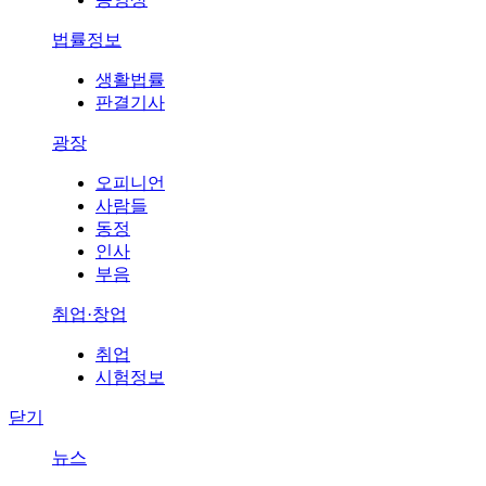
법률정보
생활법률
판결기사
광장
오피니언
사람들
동정
인사
부음
취업·창업
취업
시험정보
닫기
뉴스