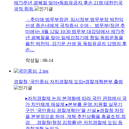
제75주년 광복절 맞아⦁독립유공자 후손 21명 대한민국
국적 취득
- 추미애 법무부장관, 임시정부 법무부장 박찬익
선생 증손녀에게 국적증서 수여 - 법무부(장관 추
미애)는 8월 12일 10:30 법무부 대강당에서 제75주
년 광복절을 맞아 일제강점기에 항일 독립운동을
펼친 박찬익, 강기운 선생 등 독립유공자 12명의 후
손…
작성일 : 08-14
경찰청,‘국민중심 자치경찰제 도입⦁경찰개혁본부 출범
▸자치경찰제 논의 본격화에 따라 국민 관점에서 국
가 치안체계 재설계 ▸본부를 운영․지원할 실무기
구인 ‘국민중심 경찰개혁단’을 신설 ▸경찰청 차장
을 본부장으로 하여, 개혁 추진상황을 총괄조정․점
검 경찰청(청장 김창룡)은 자치경찰제 도입 등
경찰개혁 논의가 …