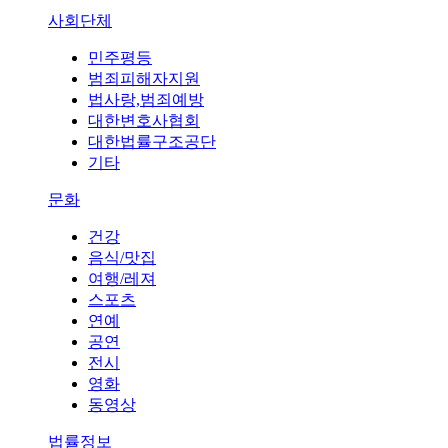
사회단체
민주평등
범죄피해자지원
법사랑,범죄예방
대한변호사협회
대한법률구조공단
기타
문화
건강
음식/맛집
여행/레져
스포츠
연예
공연
전시
영화
동영상
법률정보