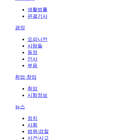
생활법률
판결기사
광장
오피니언
사람들
동정
인사
부음
취업·창업
취업
시험정보
뉴스
정치
사회
법원/검찰
사건/사고