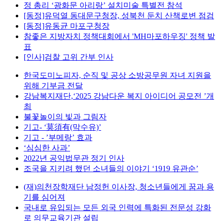
정 총리 ‘광화문 아리랑’ 설치미술 특별전 참석
[동정]유덕열 동대문구청장, 성북천 둔치 산책로변 점검
[동정]유동균 마포구청장
참좋은 지방자치 정책대회에서 'MH마포하우징' 정책 발
표
[인사]검찰 고위 간부 인사
한국도미노피자, 순직 및 공상 소방공무원 자녀 지원을
위해 기부금 전달
강남복지재단,‘2025 강남다운 복지 아이디어 공모전 ’개
최
불꽃놀이의 빛과 그림자
기고- ‘莫須有(막수유)’
기고 - ’부메랑’ 효과
‘심심한 사과’
2022년 공익법무관 정기 인사
조국을 지키려 했던 소녀들의 이야기 ‘1919 유관순’
(재)의천장학재단 남정헌 이사장, 청소년들에게 꿈과 용
기를 심어져
국내로 유입되는 모든 외국 인력에 특화된 전문성 강화
로 의무교육기관 설립