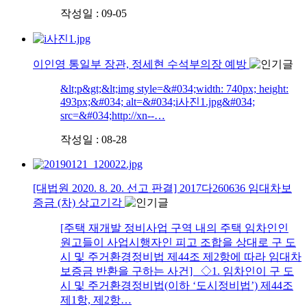
작성일 : 09-05
이인영 통일부 장관, 정세현 수석부의장 예방
&lt;p&gt;&lt;img style=&#034;width: 740px; height:
493px;&#034; alt=&#034;i사진1.jpg&#034;
src=&#034;http://xn--…
작성일 : 08-28
[대법원 2020. 8. 20. 선고 판결] 2017다260636 임대차보
증금 (차) 상고기각
[주택 재개발 정비사업 구역 내의 주택 임차인인
원고들이 사업시행자인 피고 조합을 상대로 구 도
시 및 주거환경정비법 제44조 제2항에 따라 임대차
보증금 반환을 구하는 사건] ◇1. 임차인이 구 도
시 및 주거환경정비법(이하 ‘도시정비법’) 제44조
제1항, 제2항…