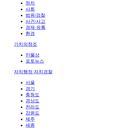
정치
사회
법원/검찰
사건/사고
경제·유통
환경
가치의창조
만물상
포토뉴스
자치행정·자치경찰
서울
경기
충청도
경상도
전라도
강원도
제주
세종