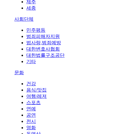
제주
세종
사회단체
민주평등
범죄피해자지원
법사랑,범죄예방
대한변호사협회
대한법률구조공단
기타
문화
건강
음식/맛집
여행/레져
스포츠
연예
공연
전시
영화
동영상