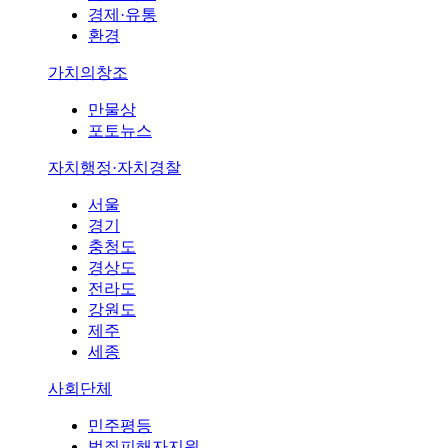
경제·유통
환경
가치의창조
만물상
포토뉴스
자치행정·자치경찰
서울
경기
충청도
경상도
전라도
강원도
제주
세종
사회단체
민주평등
범죄피해자지원