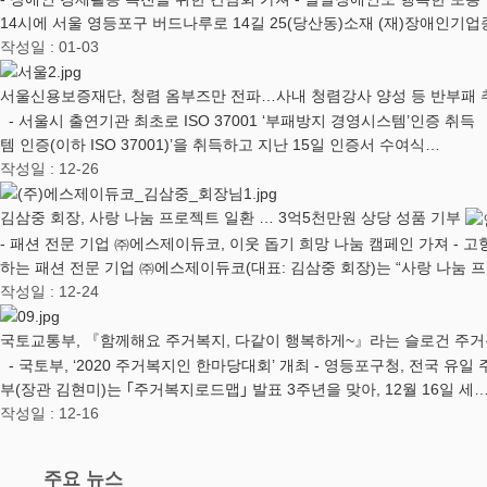
14시에 서울 영등포구 버드나루로 14길 25(당산동)소재 (재)장애인기
작성일 : 01-03
서울신용보증재단, 청렴 옴부즈만 전파…사내 청렴강사 양성 등 반부패
- 서울시 출연기관 최초로 ISO 37001 ‘부패방지 경영시스템’인증 취
템 인증(이하 ISO 37001)’을 취득하고 지난 15일 인증서 수여식…
작성일 : 12-26
김삼중 회장, 사랑 나눔 프로젝트 일환 … 3억5천만원 상당 성품 기부
- 패션 전문 기업 ㈜에스제이듀코, 이웃 돕기 희망 나눔 캠페인 가져 - 
하는 패션 전문 기업 ㈜에스제이듀코(대표: 김삼중 회장)는 “사랑 나눔 
작성일 : 12-24
국토교통부, 『함께해요 주거복지, 다같이 행복하게~』라는 슬로건 주거
- 국토부, ‘2020 주거복지인 한마당대회’ 개최 - 영등포구청, 전국 
부(장관 김현미)는 ｢주거복지로드맵｣ 발표 3주년을 맞아, 12월 16일 세
작성일 : 12-16
주요 뉴스