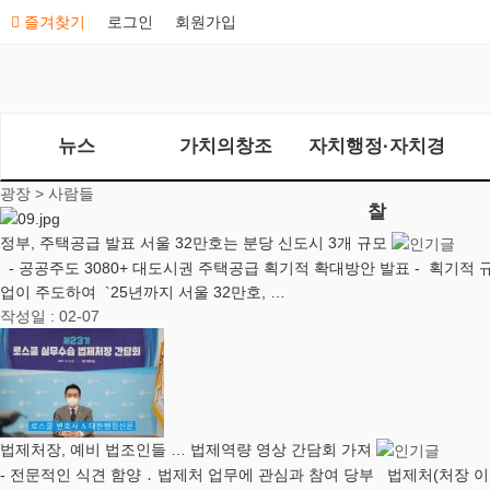
즐겨찾기
로그인
회원가입
뉴스
가치의창조
자치행정·자치경
광장 >
사람들
찰
정부, 주택공급 발표 서울 32만호는 분당 신도시 3개 규모
- 공공주도 3080+ 대도시권 주택공급 획기적 확대방안 발표 - 획기적 
업이 주도하여 `25년까지 서울 32만호, …
작성일 : 02-07
법제처장, 예비 법조인들 … 법제역량 영상 간담회 가져
- 전문적인 식견 함양 ․ 법제처 업무에 관심과 참여 당부 법제처(처장 