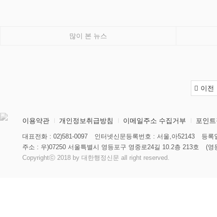
많이 본 뉴스
이전
이용약관
개인정보취급방침
이메일주소 수집거부
포인트
대표전화 : 02)581-0097
인터넷신문등록번호 : 서울,아52143
등록일
주소 : 우)07250 서울특별시 영등포구 영중로24길 10.2층 213호
(영
Copyrightⓒ 2018 by 대한행정신문 all right reserved.