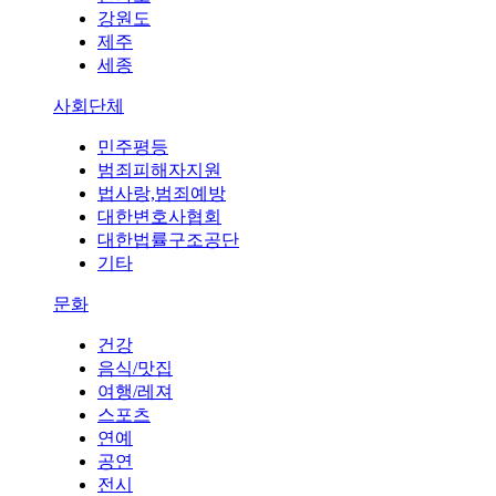
강원도
제주
세종
사회단체
민주평등
범죄피해자지원
법사랑,범죄예방
대한변호사협회
대한법률구조공단
기타
문화
건강
음식/맛집
여행/레져
스포츠
연예
공연
전시