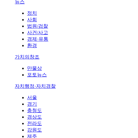
뉴스
정치
사회
법원/검찰
사건/사고
경제·유통
환경
가치의창조
만물상
포토뉴스
자치행정·자치경찰
서울
경기
충청도
경상도
전라도
강원도
제주