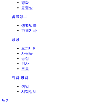
영화
동영상
법률정보
생활법률
판결기사
광장
오피니언
사람들
동정
인사
부음
취업·창업
취업
시험정보
닫기