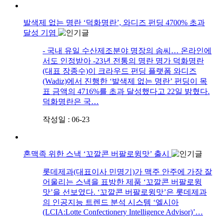
발색제 없는 명란 ‘덕화명란’, 와디즈 펀딩 4700% 초과
달성 기염
​- 국내 유일 수산제조분야 명장의 솜씨… 온라인에
서도 인정받아 -23년 전통의 명란 명가 덕화명란
(대표 장종수)이 크라우드 펀딩 플랫폼 와디즈
(Wadiz)에서 진행한 ‘발색제 없는 명란’ 펀딩이 목
표 금액의 4716%를 초과 달성했다고 22일 밝혔다.
덕화명란은 국…
작성일 : 06-23
혼맥족 위한 스낵 ‘꼬깔콘 버팔로윙맛’ 출시
롯데제과(대표이사 민명기)가 맥주 안주에 가장 잘
어울리는 스낵을 표방한 제품 ‘꼬깔콘 버팔로윙
맛’을 선보였다. ‘꼬깔콘 버팔로윙맛’은 롯데제과
의 인공지능 트렌드 분석 시스템 ‘엘시아
(LCIA:Lotte Confectionery Intelligence Advisor)’…