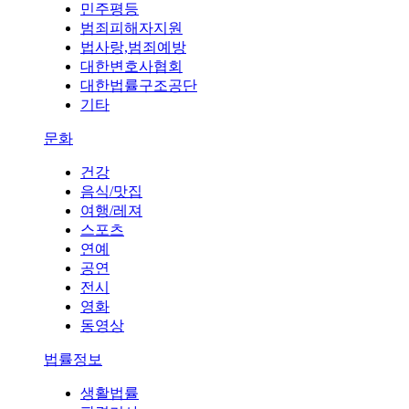
민주평등
범죄피해자지원
법사랑,범죄예방
대한변호사협회
대한법률구조공단
기타
문화
건강
음식/맛집
여행/레져
스포츠
연예
공연
전시
영화
동영상
법률정보
생활법률