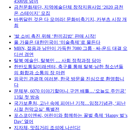
4500명 넘어
금천문화재단, 지역예술단체 창작지원사업 ‘2020 금천
온 스테이지’ 모집
바퀴달린 것은 다 모여라! 문화비축기지, 카부츠 시장 개
최
'쌀 소비 촉진 위해 ‘한끼김밥’ 판매 시작!
올 가을은 대한민국이 ‘미술축제’로 물든다
MBN, 젊음과 낭만이 가득한 7080 그룹 · 싸-운드 대결 오
디션 경연
탈북 예술인, 탈북민 … 사회 정착과정 담아
한반도통일미래센터, 축구를 통해 탈북·남한 청소년들
의 화합과 소통의 장 마련
외국인 관광객 여러분, 한국 방문을 진심으로 환영합니
다
문체부, 6070 이야기할머니 구연 배틀…‘오늘도 주인공’
13일 첫 방송
국가보훈처, 고난 속에 피어난 기적…임정기념관, ‘피난
시절 천막교실’ 특별전
포스코이앤씨, 어린이와 함께하는 꿀벌 축제 ‘Happy 벌’s
Day’ 열어
지자체, 맛집거리 조성에 나선다!