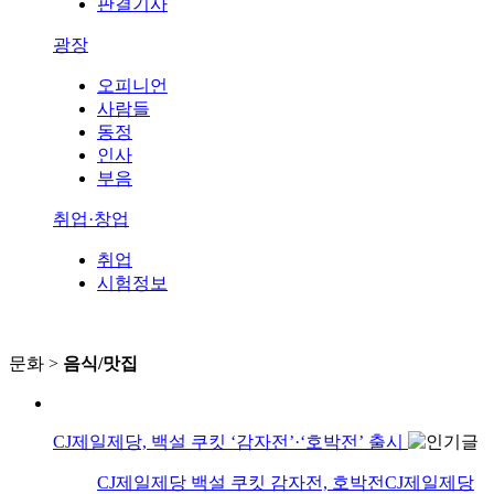
판결기사
광장
오피니언
사람들
동정
인사
부음
취업·창업
취업
시험정보
문화 >
음식/맛집
CJ제일제당, 백설 쿠킷 ‘감자전’·‘호박전’ 출시
CJ제일제당 백설 쿠킷 감자전, 호박전CJ제일제당