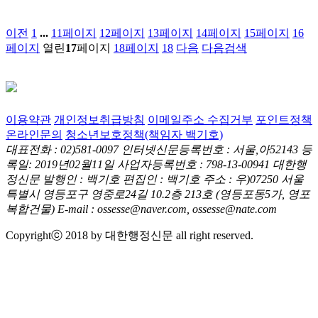
이전
1
...
11
페이지
12
페이지
13
페이지
14
페이지
15
페이지
16
페이지
열린
17
페이지
18
페이지
18
다음
다음검색
이용약관
개인정보취급방침
이메일주소 수집거부
포인트정책
온라인문의
청소년보호정책(책임자 백기호)
대표전화 : 02)581-0097
인터넷신문등록번호 : 서울,아52143
등
록일: 2019년02월11일
사업자등록번호 : 798-13-00941
대한행
정신문 발행인 : 백기호
편집인 : 백기호
주소 : 우)07250 서울
특별시 영등포구 영중로24길 10.2층 213호
(영등포동5가, 영포
복합건물)
E-mail : ossesse@naver.com, ossesse@nate.com
Copyrightⓒ 2018 by 대한행정신문 all right reserved.