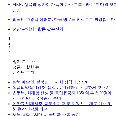
MBN, 젊음과 낭만이 가득한 7080 그룹 · 싸-운드 대결 
경연
외국인 관광객 여러분, 한국 방문을 진심으로 환영합니다
전남 광양시 ‘ 합동 팔순잔치’
많이 본 뉴스
댓글이 핫한 뉴
베스트 추천
탈북 예술인, 탈북민 … 사회 정착과정 담아
식품의약품안전처, 음식 … 안전하고 건강하게 보내기
법무부, 최재형 선생 등 독립유공자 13명의 후손 20명에
게 대한민국 국적증서 수여
이완규 법제처장, 다문화가족 등 지원 법ㆍ제도 개선 위
한 현장간담회 가져
서울 광화문시대 … 국민과 소통 공간