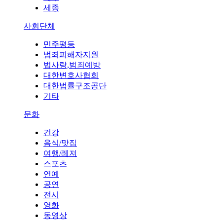
세종
사회단체
민주평등
범죄피해자지원
법사랑,범죄예방
대한변호사협회
대한법률구조공단
기타
문화
건강
음식/맛집
여행/레져
스포츠
연예
공연
전시
영화
동영상