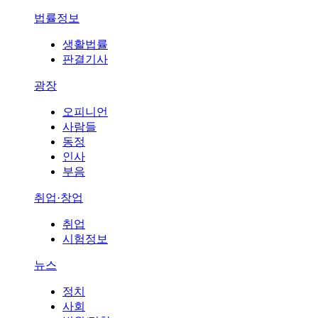
법률정보
생활법률
판결기사
광장
오피니언
사람들
동정
인사
부음
취업·창업
취업
시험정보
뉴스
정치
사회