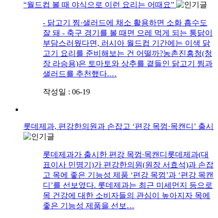
“월드컵 볼 때 야식으로 이런 요리는 어때요”
- 닭고기 찜·샐러드에 채소 활용하면 소화 흡수도
잘 돼 - 축구 경기를 볼 때면 으레 먹게 되는 통닭이
부담스러웠다면, 러시아 월드컵 기간에는 이색 닭
고기 요리를 준비해보는 건 어떨까?농촌진흥청(청
장 라승용)은 토마토와 상추를 곁들인 닭고기 찜과
샐러드를 추천했다.​…
작성일 : 06-19
롯데제과, 편강한의원과 손잡고 ‘편강 목껌·목캔디’ 출시
롯데제과가 출시한 편강 목껌∙목캔디롯데제과(대
표이사 민명기)가 편강한의원(원장 서효석)과 손잡
고 목에 좋은 기능성 제품 ‘편강 목껌’과 ‘편강 목캔
디’를 선보였다. 롯데제과는 최근 미세먼지 등으로
목 건강에 대한 소비자들의 관심이 높아지자 목에
좋은 기능성 제품을 선보…