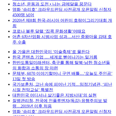
청소년, 운동과 도전 • 나는 금메달을 꿈꾼다
영화 ‘승리호’ 크라우드펀딩 사전공개 오픈알림 신청자
4500명 넘어
2020년 제8회 한국-러시아 어린이 호랑이그리기대회 개
최
코로나 블루 달랠 ‘집콕 문화생활’어때요
어촌 6차산업화 시범사업 성과…서산 중왕마을 감태 호
주 수출
올 가을은 대한민국이 ‘미술축제’로 물든다
한국 콘텐츠 기업 … 세계로 뻗어나가는 밑거름
한반도통일미래센터, 축구를 통해 탈북·남한 청소년들
의 화합과 소통의 장 마련
문체부, 6070 이야기할머니 구연 배틀…‘오늘도 주인공’
13일 첫 방송
국가보훈처, 고난 속에 피어난 기적…임정기념관, ‘피난
시절 천막교실’ 특별전
대한민국 어디서나 살기좋은 지방시대’의 실현
질병관리청, 전국에 인플루엔자(독감) 유행주의보 발
령…2019년 이후 처음
영화 ‘승리호’ 크라우드펀딩 사전공개 오픈알림 신청자