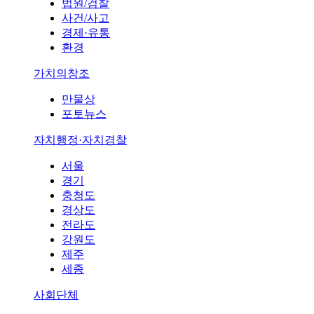
법원/검찰
사건/사고
경제·유통
환경
가치의창조
만물상
포토뉴스
자치행정·자치경찰
서울
경기
충청도
경상도
전라도
강원도
제주
세종
사회단체