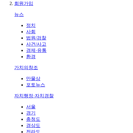
회원가입
뉴스
정치
사회
법원/검찰
사건/사고
경제·유통
환경
가치의창조
만물상
포토뉴스
자치행정·자치경찰
서울
경기
충청도
경상도
전라도