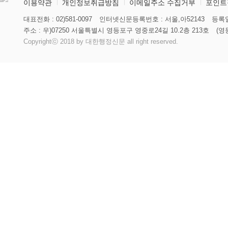
이용약관
개인정보취급방침
이메일주소 수집거부
포인트
대표전화 : 02)581-0097
인터넷신문등록번호 : 서울,아52143
등록일
주소 : 우)07250 서울특별시 영등포구 영중로24길 10.2층 213호
(영
Copyrightⓒ 2018 by 대한행정신문 all right reserved.