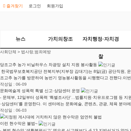
즐겨찾기
로그인
회원가입
뉴스
가치의창조
자치행정·자치경
사회단체 >
법사랑,범죄예방
찰
당조고추 농가 비닐하우스 차광망 설치 지원 봉사활동
한국법무보호복지공단 전북지부(지부장 김대기)는 8일(금) 공단직원, 운
조고추 농가를 방문하여 농번기 영농봉사활동을 시행했다고 전했다.이
작성일 : 06-09
문화예술계 성폭력 특별 신고·상담센터 운영
- 문체부, 12일부터 성폭력 ‘특별조사단’…법률지원·치유프로그램 등 
·상담센터’를 운영한다. 이 센터에는 문화예술, 콘텐츠, 관광, 체육 분야
작성일 : 06-03
이런 현수막은 불법~
- 불법 현수막 ‘생활불편신고’ 앱으로 신고해보다 -6.13 지방선거가 얼