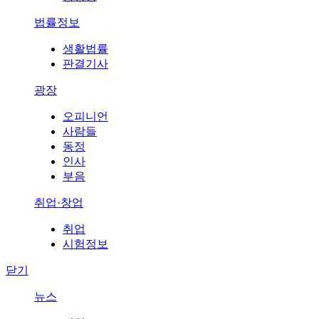
법률정보
생활법률
판결기사
광장
오피니언
사람들
동정
인사
부음
취업·창업
취업
시험정보
닫기
뉴스