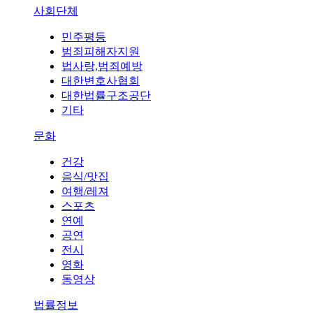
사회단체
민주평등
범죄피해자지원
법사랑,범죄예방
대한변호사협회
대한법률구조공단
기타
문화
건강
음식/맛집
여행/레져
스포츠
연예
공연
전시
영화
동영상
법률정보