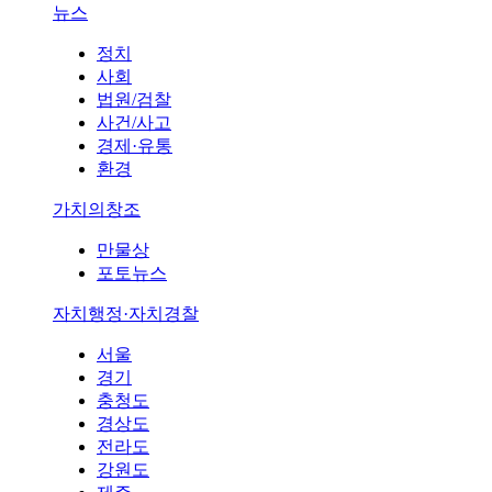
뉴스
정치
사회
법원/검찰
사건/사고
경제·유통
환경
가치의창조
만물상
포토뉴스
자치행정·자치경찰
서울
경기
충청도
경상도
전라도
강원도