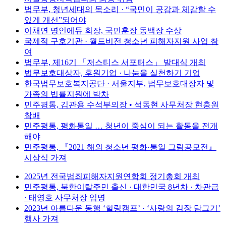
법무부, 청년세대의 목소리 · “국민이 공감과 체감할 수
있게 개선”되어야
이채연 명인에듀 회장, 국민훈장 동백장 수상
국제적 구호기관 · 월드비전 청소년 피해자지원 사업 참
여
법무부, 제16기 「저스티스 서포터스」 발대식 개최
법무보호대상자, 후원기업 · 나눔을 실천하기 기업
한국법무보호복지공단 · 서울지부, 법무보호대장자 및
가족의 법률지원에 박차
민주평통, 김관용 수석부의장 • 석동현 사무처장 현충원
참배
민주평통, 평화통일 … 청년이 중심이 되는 활동을 전개
해야
민주평통, 『2021 해외 청소년 평화·통일 그림공모전』
시상식 가져
2025년 전국범죄피해자지원연합회 정기총회 개최
민주평통, 북한이탈주민 출신 · 대한민국 8년차 · 차관급
· 태영호 사무처장 임명
2023년 아름다운 동행 ‘힐링캠프’ · ‘사랑의 김장 담그기’
행사 가져