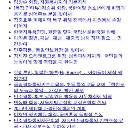
양창수 회장, 자원봉사자의 기본자세
[특집 인터뷰] 김승취 회장, 북한이탈 청소년에게 희망과
용기를 심어주는 분을 찾아서
집중호우 피해지역 복구 위해 전국에서 자원봉사 손길
이어져
한국자유총연맹, 현충일 맞아 국립서울현충원 참배
마약은 질병, 재발 · 재범 · 재중독 방지 정책 필요 … 민
간참여
민주평통, ‘통일안보현장’을 찾아서
장재진 오리엔트그룹 회장, 범죄피해자지원 · 국민들의
눈높이에 맞게 역량을 다 한다면
우리루키, 행복한 하루(Hi, Rookie) … 아이들이 세상 펼
쳐가며
국립평화통일민주교육원, 초등 통일교육 교재 「한반도
의 오늘과 통일」 개정판 발간·배포
민주평통, 최초 상임위원 방용승 사무처장에 임명
변상해 회장, 서울지방교정청 교정연합회 취임
2025년 제12회 다링안심캠페인 개최
이채연 명인에듀 회장, 국민훈장 동백장 수상
민주평화통일자문회의, 자유민주평화통일 기반조성 유
공 ⦁ 2023 정부포상 수여식 가져