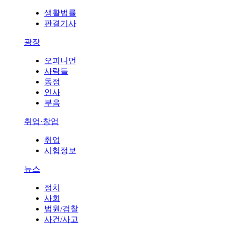
생활법률
판결기사
광장
오피니언
사람들
동정
인사
부음
취업·창업
취업
시험정보
뉴스
정치
사회
법원/검찰
사건/사고