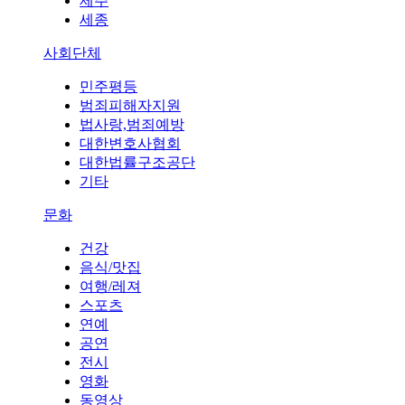
제주
세종
사회단체
민주평등
범죄피해자지원
법사랑,범죄예방
대한변호사협회
대한법률구조공단
기타
문화
건강
음식/맛집
여행/레져
스포츠
연예
공연
전시
영화
동영상