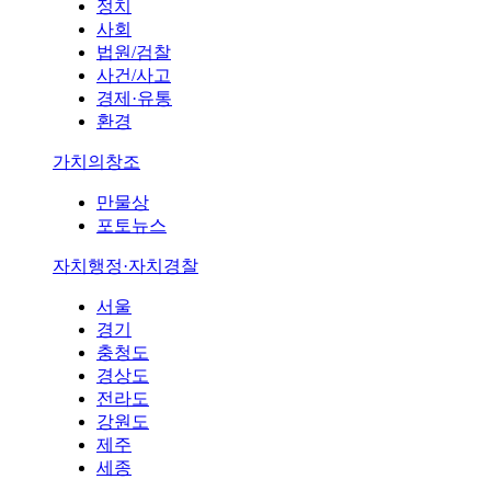
정치
사회
법원/검찰
사건/사고
경제·유통
환경
가치의창조
만물상
포토뉴스
자치행정·자치경찰
서울
경기
충청도
경상도
전라도
강원도
제주
세종