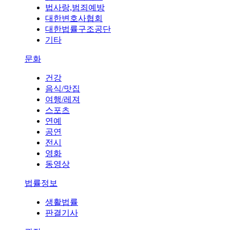
법사랑,범죄예방
대한변호사협회
대한법률구조공단
기타
문화
건강
음식/맛집
여행/레져
스포츠
연예
공연
전시
영화
동영상
법률정보
생활법률
판결기사