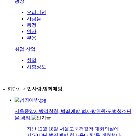
광장
오피니언
사람들
동정
인사
부음
취업·창업
취업
시험정보
사회단체 >
법사랑,범죄예방
서울중앙지방검찰청, 범죄예방 법사랑위원·모범청소년
을 격려
지난 12월 18일 서울고둥검찰청 대회의실에
서‘2018년 범죄예방 한마음대회’를 개최했다.