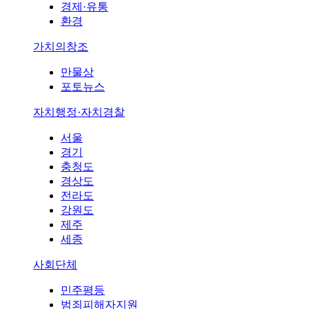
경제·유통
환경
가치의창조
만물상
포토뉴스
자치행정·자치경찰
서울
경기
충청도
경상도
전라도
강원도
제주
세종
사회단체
민주평등
범죄피해자지원