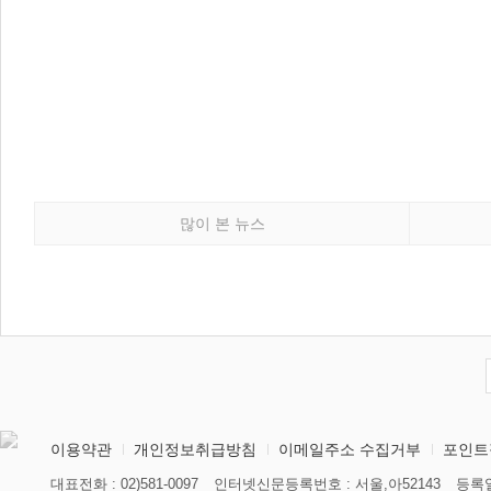
많이 본 뉴스
이용약관
개인정보취급방침
이메일주소 수집거부
포인트
대표전화 : 02)581-0097
인터넷신문등록번호 : 서울,아52143
등록일