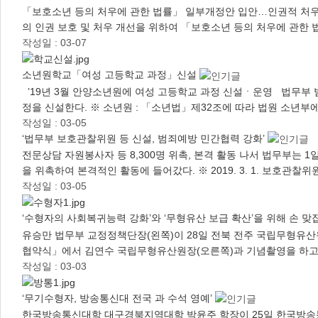
「보호소년 등의 처우에 관한 법률」 일부개정안 입안…인권적 처우
의 인권 보호 및 처우 개선을 위하여 「보호소년 등의 처우에 관한 
작성일 : 03-07
소년원학교「여성 고등학교 과정」신설
’19년 3월 안양소년원에 여성 고등학교 과정 신설ㆍ운영 법무부 
정을 신설한다. ※ 소년원 : 「소년법」제32조에 따라 법원 소년부
작성일 : 03-05
‘법무부 보호관찰위원 등 신설, 범죄예방 민간협력 강화’
전문상담 자원봉사자 등 8,300명 위촉, 본격 활동 나서 법무부는
을 위촉하여 본격적인 활동에 들어갔다. ※ 2019. 3. 1. 보호관찰위원
작성일 : 03-05
‘수형자의 사회복귀능력 강화’와 ‘무형유산 보급 확산’을 위해 손 
유승만 법무부 교정정책단장(왼쪽)이 28일 전북 전주 국립무형유
협약식」에서 김연수 국립무형유산원장(오른쪽)과 기념촬영을 하고 
작성일 : 03-03
‘무기수형자, 방송통신대 전국 과 수석 영예’
한국방송통신대학 대구경북지역대학 박윤주 학장이 25일 한국방송