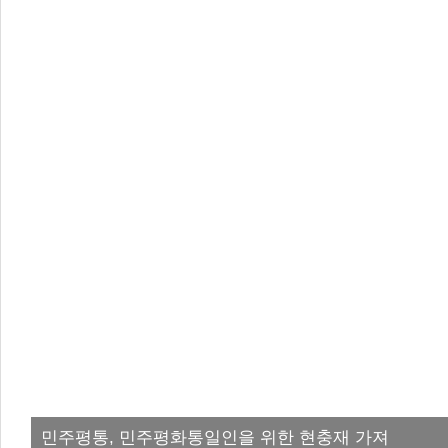
민주평통, 민주평화통일인을 위한 현충재 가져