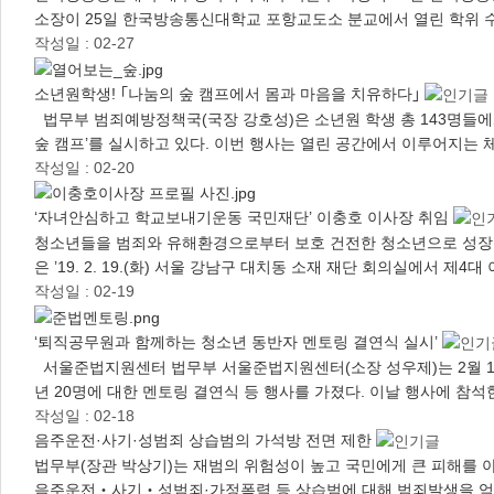
소장이 25일 한국방송통신대학교 포항교도소 분교에서 열린 학위 
작성일 : 02-27
소년원학생! ｢나눔의 숲 캠프에서 몸과 마음을 치유하다｣
법무부 범죄예방정책국(국장 강호성)은 소년원 학생 총 143명들에
숲 캠프’를 실시하고 있다. 이번 행사는 열린 공간에서 이루어지는
작성일 : 02-20
‘자녀안심하고 학교보내기운동 국민재단’ 이충호 이사장 취임
청소년들을 범죄와 유해환경으로부터 보호 건전한 청소년으로 성장할
은 ’19. 2. 19.(화) 서울 강남구 대치동 소재 재단 회의실에서 제
작성일 : 02-19
‘퇴직공무원과 함께하는 청소년 동반자 멘토링 결연식 실시’
서울준법지원센터 법무부 서울준법지원센터(소장 성우제)는 2월 14일
년 20명에 대한 멘토링 결연식 등 행사를 가졌다. 이날 행사에 참
작성일 : 02-18
음주운전·사기·성범죄 상습범의 가석방 전면 제한
법무부(장관 박상기)는 재범의 위험성이 높고 국민에게 큰 피해를
음주운전‧사기‧성범죄·가정폭력 등 상습범에 대해 범죄발생을 억