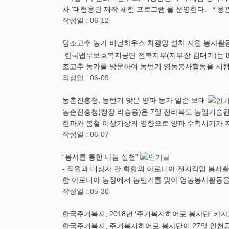
차 ‘대형옹관 제작 체험 프로그램’을 운영한다. ​ * 옹
작성일 : 06-12
당조고추 농가 비닐하우스 차광망 설치 지원 봉사활
한국법무보호복지공단 전북지부(지부장 김대기)는 8일
조고추 농가를 방문하여 농번기 영농봉사활동을 시
작성일 : 06-09
농촌진흥청, 농번기 맞은 양파 농가 일손 보태
농촌진흥청(청장 라승용)은 7일 전라북도 농업기술원
한파와 봄철 이상기상의 영향으로 양파 수확시기가 
작성일 : 06-07
“봉사를 통한 나눔 실천”
​- 직원과 대상자 간 화합의 아로니아 전지작업 봉사
한 아로니아 농장에서 농번기를 맞아 영농봉사활동을
작성일 : 05-30
한국주거복지, 2018년 ‘주거복지히어로 봉사단’ 카
한국주거복지, 주거복지히어로 봉사단이 27일 인천