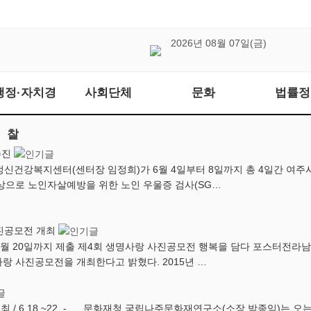
2026년 08월 07일(금)
행정·자치경
사회단체
문화
법률정
찰
추진
정신건강복지센터(센터장 임정희)가 6월 4일부터 8일까지 총 4일간 
대상으로 노인자살예방을 위한 노인 우울증 검사(SG…
진공모전 개최
 7월 20일까지 제출 제4회 생명사랑 사진공모전 행복을 담다 포스터
랑 사진공모전을 개최한다고 밝혔다. 2015년 …
 / 6.18.~22. - 문화재청 국립나주문화재연구소(소장 박종익)는 오