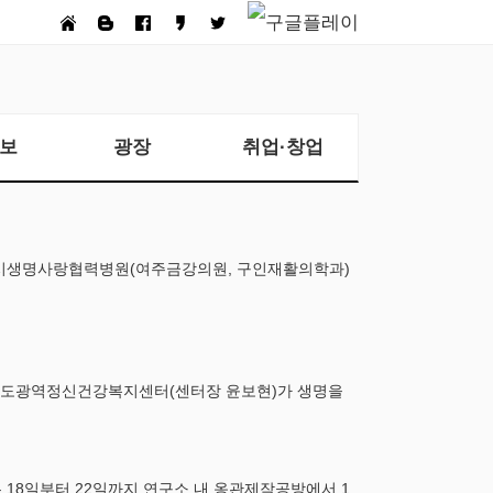
보
광장
취업·창업
여주시생명사랑협력병원(여주금강의원, 구인재활의학과)
전라남도광역정신건강복지센터(센터장 윤보현)가 생명을
는 18일부터 22일까지 연구소 내 옹관제작공방에서 1