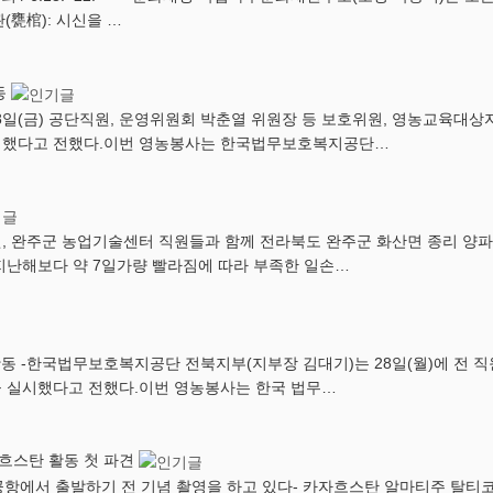
관(甕棺): 시신을 …
동
(금) 공단직원, 운영위원회 박춘열 위원장 등 보호위원, 영농교육대상자
행했다고 전했다.이번 영농봉사는 한국법무보호복지공단…
, 완주군 농업기술센터 직원들과 함께 전라북도 완주군 화산면 종리 양파
지난해보다 약 7일가량 빨라짐에 따라 부족한 일손…
활동 -​한국법무보호복지공단 전북지부(지부장 김대기)는 28일(월)에 전
 실시했다고 전했다.이번 영농봉사는 한국 법무…
자흐스탄 활동 첫 파견
공항에서 출발하기 전 기념 촬영을 하고 있다- 카자흐스탄 알마티주 탈티