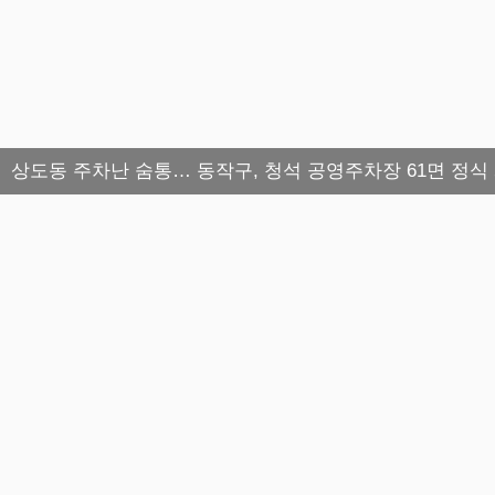
상도동 주차난 숨통… 동작구, 청석 공영주차장 61면 정식