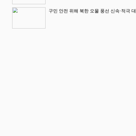
구민 안전 위해 북한 오물 풍선 신속·적극 대처