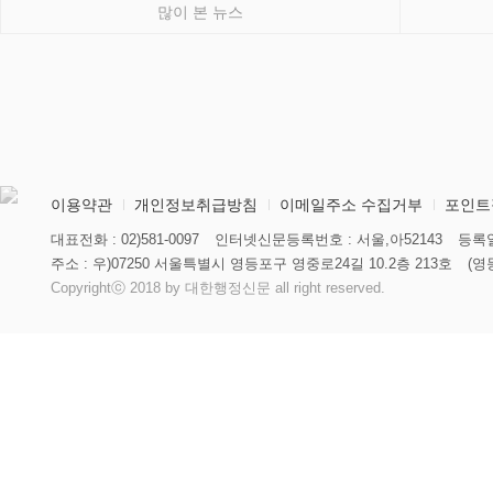
많이 본 뉴스
이용약관
개인정보취급방침
이메일주소 수집거부
포인트
대표전화 : 02)581-0097
인터넷신문등록번호 : 서울,아52143
등록일
주소 : 우)07250 서울특별시 영등포구 영중로24길 10.2층 213호
(영
Copyrightⓒ 2018 by 대한행정신문 all right reserved.