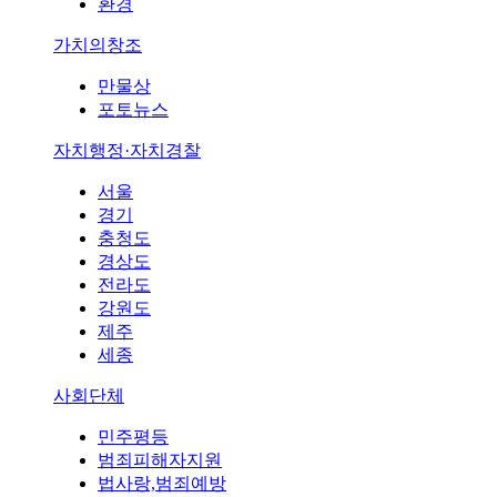
환경
가치의창조
만물상
포토뉴스
자치행정·자치경찰
서울
경기
충청도
경상도
전라도
강원도
제주
세종
사회단체
민주평등
범죄피해자지원
법사랑,범죄예방