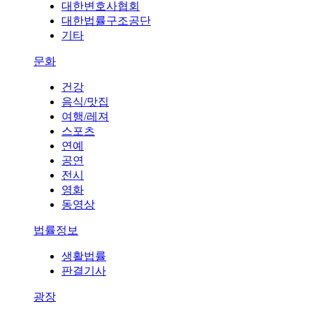
대한변호사협회
대한법률구조공단
기타
문화
건강
음식/맛집
여행/레져
스포츠
연예
공연
전시
영화
동영상
법률정보
생활법률
판결기사
광장