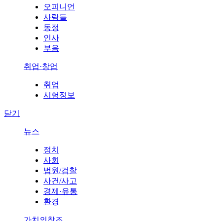
오피니언
사람들
동정
인사
부음
취업·창업
취업
시험정보
닫기
뉴스
정치
사회
법원/검찰
사건/사고
경제·유통
환경
가치의창조