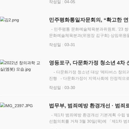
작성일 : 04-05
정명령과 과태료가…
민주평화통일자문회의, “확고한 연
장을 찾아서
- 민주평통 문화예술체육분과위원회, '23
문화예술체육분과(위원장 김구회) 상임위원들
된 “한미 해병대 상륙훈련장”을 찾아 북한의
작성일 : 03-31
태세를 확인했다. 이…
영등포구, 다문화가정 청소년 4차
- 다문화가정 청소년 대상 ‘메타버스 창의
진행 - 다문화가정이 지역사회에 안정적으로
것 서울 영등포구(구청장 최호권)가 다문화가정 청소년을 4차 산업 시대를 이끌어
작성일 : 03-30
갈 인재로 양성하…
법무부, 범죄예방 환경개선 · 범죄
- 제1차 범죄예방 환경개선 기본계획 수립
선협의회를 거쳐 3월 30일(목)에 「제1차 범
7)」 및 2023년도 시행계획을 발표했다. 범죄예방환경개선협의회는 법무부장관