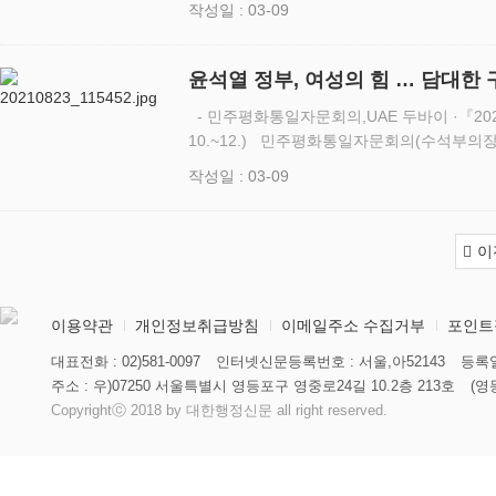
작성일 : 03-09
총장 사회로 …
윤석열 정부, 여성의 힘 … 
- 민주평화통일자문회의,UAE 두바이 ·『20
10.~12.) 민주평화통일자문회의(수석부의장 김관용, 사무처장 석동현, 이하 ‘민주
평통’)는 3월 10일부터 12일(현지 시간 기준
작성일 : 03-09
(R…
이
이용약관
개인정보취급방침
이메일주소 수집거부
포인트
대표전화 : 02)581-0097
인터넷신문등록번호 : 서울,아52143
등록일
주소 : 우)07250 서울특별시 영등포구 영중로24길 10.2층 213호
(영
Copyrightⓒ 2018 by 대한행정신문 all right reserved.