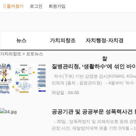
즐겨찾기
로그인
회원가입
뉴스
가치의창조
자치행정·자치경
가치의창조 >
포토뉴스
찰
질병관리청, ‘생활하수’에 섞인 바
염병 감시하다
하수(下水) 기반 감염병 감시(KOWAS, KOrea WAstewater Surveillance) 사업 추
진체계 (출처 ; 질병관리청) - 4월부터 ‘하수 
하수처리장 중심 - 노로·인플루엔자 바이러스도
작성일 : 04-05
공공기관 및 공공부문 성폭력사건 
과태료 부과
- 30일, ‘성폭력방지 및 피해자보호 등에 관한
관장 사건, 재발방지대책 제출 기한 3개월→
에서 발생한 성폭력 사건을 정해진 기한 내에