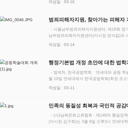
작성일 : 03-16
업무 협…
범죄피해자지원, 찾아가는 피해자 
- 서울남부범죄피해자지원센터, 제18회 정기총회 · 감사패 전달식 가
남부범죄피해자지원센터(이사장 장석일)와 
3월10일 오후3시 검찰청 내 중회의실에서 “
작성일 : 03-14
에는 양석조 검사장, …
행정기본법 개정 초안에 대한 법학
- 법제처, 한국공법학회ㆍ연세대와 공동 학술
월 10일 연세대에서 한국공법학회(회장 조소
연구원과 공동으로 ‘공법학의 신 동향’을 주
작성일 : 03-11
대회는 ① 올해 국…
민족의 동질성 회복과 국민적 공감
- (사)남북문화교류협회 · 제148차 통일
(이사장 김구회)는 3월 8일 오후3시 연세대
정기 총회 및 제148차 통일정책강연회”를 1