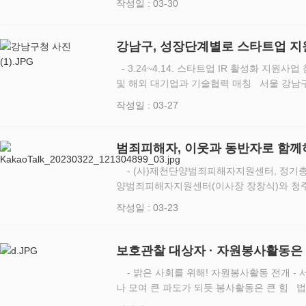
작성일 : 03-30
을 의장으로 하…
강남구, 성장단계별로 스타트업 지
- 3.24~4.14. 스타트업 IR 활성화 지원사
및 해외 대기업과 기술협력 매칭 서울 강남구(구청장 조성명)가 벤처기업협회(회
장 성상엽)와 함께 ‘2023 강남구 글로벌 스
작성일 : 03-27
…
범죄피해자, 이웃과 동반자로 함께
- (사)제천단양범죄피해자지원센터, 정기총회 및 한마음대회 개최 (사)제천단
양범죄피해자지원센터(이사장 장창식)와 청
호)는 3월 22일 명성유유웨딩컨벤션에서 ‘20
작성일 : 03-23
개최했다. 이날 1…
보호관찰 대상자 · 자원봉사활동은
- 밝은 사회를 위해! 자원봉사활동 전개 - 서울보호관찰협의회, 작은 물결 하나하
나 모여 큰 파도가 되듯 봉사활동은 큰 힘 
서울보호관찰협의회는 3월21일 17;00 