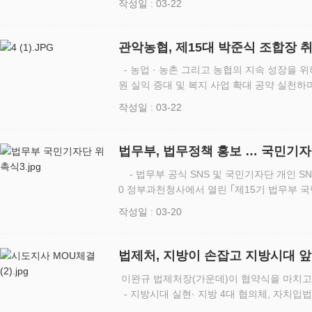
작성일 : 03-22
관찰소협의회 정기…
관악농협, 제15대 박준식 조합장 취
판매농협으로 우뚝
- 농업 · 농촌 그리고 농협의 지속 성장을 위
원 실익 증대 및 복지 사업 확대 공약 실천하
문화 구현 관악농협(조합장 박준식)은 3월2
작성일 : 03-22
6층 대강당에…
법무부, 법무정책 홍보 … 국민기
- 법무부 공식 SNS 및 국민기자단 개인 SNS 게시 법무부는 3월 17일(금) 14:0
0 정부과천청사에서 열린 ｢제15기 법무부 
자 40명을 위촉했다. 중·고등학생, 대학생 
작성일 : 03-20
국…
법제처, 지방이 손잡고 지방시대 
이완규 법제처장(가운데)이 협약식을 마치고 
- 지방시대 실현· 지방 4대 협의체, 자치입
(처장 이완규)는 3월 15일, 지방 4대 협의