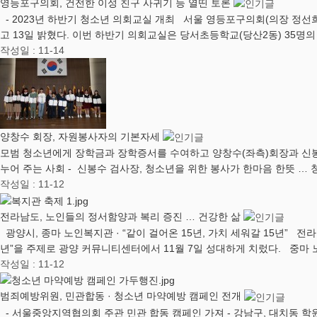
영등포구의회, 건전한 이성 친구 사귀기 등 열띤 토론
- 2023년 하반기 청소년 의회교실 개최 서울 영등포구의회(의장 정선희
고 13일 밝혔다. 이번 하반기 의회교실은 당서초등학교(당산2동) 35명
작성일 : 11-14
양창수 회장, 자원봉사자의 기본자세
모범 청소년에게 장학금과 장학증서를 수여하고 양창수(좌측)회장과 신봉수
누어 주는 사회 - 신봉수 검사장, 청소년을 위한 봉사가 한마음 한뜻 …
작성일 : 11-12
전라남도, 노인들의 정서함양과 복리 증진 … 건강한 삶
광양시, 종마 노인복지관 · “같이 걸어온 15년, 가치 세워갈 15년” 전
년”을 주제로 광양 커뮤니티센터에서 11월 7일 성대하게 치렀다. 중마 
작성일 : 11-12
범죄예방위원, 민관합동 · 청소년 마약예방 캠페인 전개
- 서울중앙지역협의회 주관 민관 합동 캠페인 가져 - 강남구, 대치