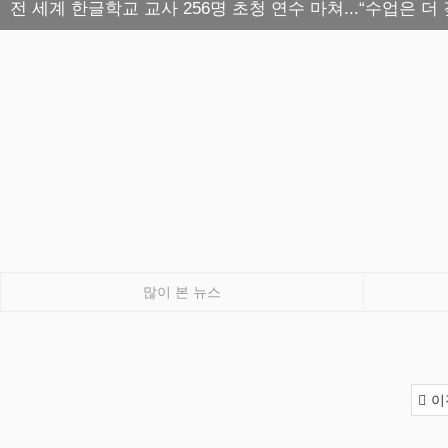
전 세계 한글학교 교사 256명 초청 연수 마쳐...“수업은 더
많이 본 뉴스
이