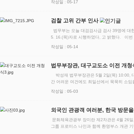
작성일 : 05-17
원 법제연수과정에 이어 시…
검찰 고위 간부 인사
법무부는 오늘 대검검사급 검사 39명에 대한 신
5. 16.(목)자로 시행하였다, 고 밝혔다. 이번 인사로, 법무부 장관 취임 이후에도
상당 기간 공석으로 유지되어 온 일부 대검검
작성일 : 05-14
무·…
법무부장관, 대구교도소 이전 개청식 참석 및 대구
찰청 방문
박성재 법무부장관은 5월 2일(목) 10:00
간 어려운 여건에도 최일선에서 묵묵히 소임
원들을 격려하고, 어떤 상황에서라도 사명감과
작성일 : 05-03
연의 임무를 충실하게 수…
외국인 관광객 여러분, 한국 방문
문화체육관광부 장미란 제2차관은 4월 26일,
그룹 프로미스 나인과 함께 환영부스 개관 
촬영을 하고 있다.(출처; 문체부) - 장미란 차