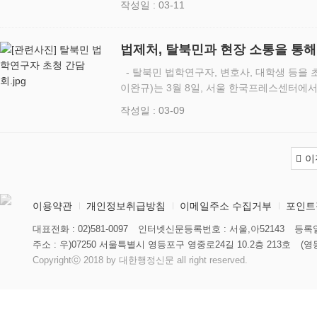
작성일 : 03-11
되었다. 황영기 신임 …
법제처, 탈북민과 현장 소통을 통해
- 탈북민 법학연구자, 변호사, 대학생 등을
이완규)는 3월 8일, 서울 한국프레스센터에
민의 국내 정착과 남북법제 연구 방향’을 주
작성일 : 03-09
북민 법학연구자와…
이
이용약관
개인정보취급방침
이메일주소 수집거부
포인트
대표전화 : 02)581-0097
인터넷신문등록번호 : 서울,아52143
등록일
주소 : 우)07250 서울특별시 영등포구 영중로24길 10.2층 213호
(영
Copyrightⓒ 2018 by 대한행정신문 all right reserved.