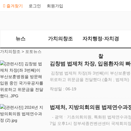
즐겨찾기
로그인
회원가입
뉴스
가치의창조
자치행정·자치경
가치의창조 >
포토뉴스
찰
김창범 법제처 차장, 입원환자의 빠
노고에 격려
김창범 법제처 차장(좌 3번째)이 부산보훈
위로하고 위문금을 전달했다.(출처 ; 법제처
방문하여 환자 및 의료진 격려 법제처(처장 
작성일 : 06-19
6월 19일 부산…
법제처, 지방의회의원 법제연수과
- 광역ㆍ기초의회의원, 특화된 법제연수과정 제공 법제처(처장 이완규)
7일 오후1시 정부세종컨벤션센터 국제회의장
개최했다. 올해 지방의회의원 법제연수과정