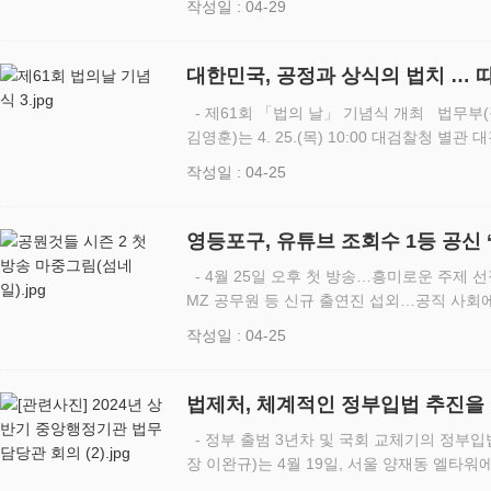
작성일 : 04-29
막행사 참…
대한민국, 공정과 상식의 법치 … 
- 제61회 「법의 날」 기념식 개최 법무부
김영훈)는 4. 25.(목) 10:00 대검찰청 
개최했다. 이 기념식에는 조희대 대법원장, 
작성일 : 04-25
사법위원…
영등포구, 유튜브 조회수 1등 공신 
- 4월 25일 오후 첫 방송…흥미로운 주제 
MZ 공무원 등 신규 출연진 섭외…공직 사회에서 
구(구청장 최호권)가 공식 유튜브(영구네)의 
작성일 : 04-25
4월…
법제처, 체계적인 정부입법 추진을
- 정부 출범 3년차 및 국회 교체기의 정부
장 이완규)는 4월 19일, 서울 양재동 엘타워
무담당관 회의’를 개최했다. 이날 회의에는 