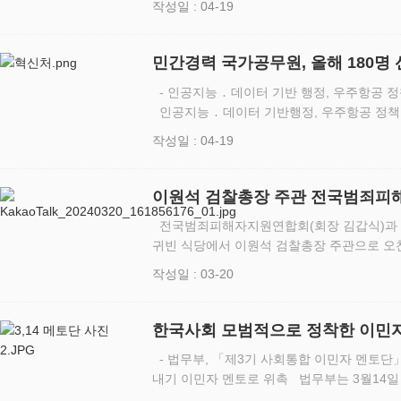
작성일 : 04-19
법무담당관 및…
민간경력 국가공무원, 올해 180명
- 인공지능 ․ 데이터 기반 행정, 우주항공 
인공지능 ․ 데이터 기반행정, 우주항공 정책
위해 다양한 경험과 전문성을 갖춘 민간경력자
작성일 : 04-19
인사혁신처…
이원석 검찰총장 주관 전국범죄피
전국범죄피해자지원연합회(회장 김갑식)과 연합
귀빈 식당에서 이원석 검찰총장 주관으로 오찬을 가졌다. 그간 지
했던 지역에서 피해자의 어려운 현실에 실질
작성일 : 03-20
원석 검찰총장은 평소 범…
한국사회 모범적으로 정착한 이민자
앞장서
- 법무부, 「제3기 사회통합 이민자 멘토단」 
내기 이민자 멘토로 위촉 법무부는 3월14일 
에서 새내기 이민자들의 한국 사회 적응을 지원