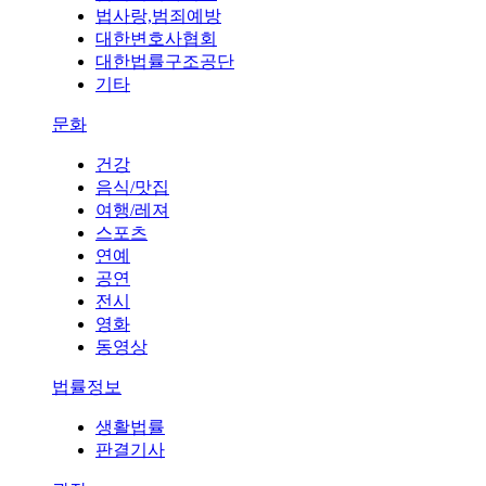
법사랑,범죄예방
대한변호사협회
대한법률구조공단
기타
문화
건강
음식/맛집
여행/레져
스포츠
연예
공연
전시
영화
동영상
법률정보
생활법률
판결기사