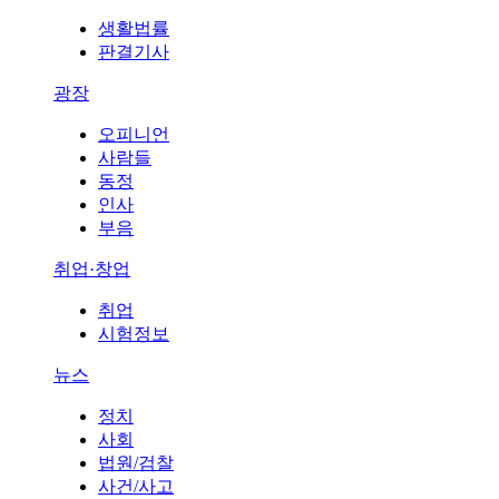
생활법률
판결기사
광장
오피니언
사람들
동정
인사
부음
취업·창업
취업
시험정보
뉴스
정치
사회
법원/검찰
사건/사고