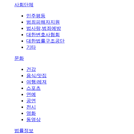
사회단체
민주평등
범죄피해자지원
법사랑,범죄예방
대한변호사협회
대한법률구조공단
기타
문화
건강
음식/맛집
여행/레져
스포츠
연예
공연
전시
영화
동영상
법률정보