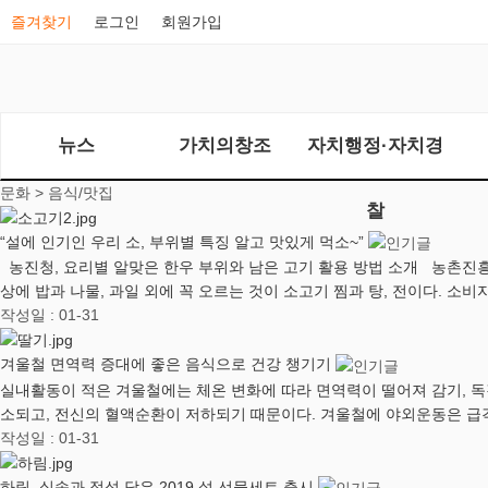
즐겨찾기
로그인
회원가입
뉴스
가치의창조
자치행정·자치경
문화 >
음식/맛집
찰
“설에 인기인 우리 소, 부위별 특징 알고 맛있게 먹소~”
농진청, 요리별 알맞은 한우 부위와 남은 고기 활용 방법 소개 농촌진흥
상에 밥과 나물, 과일 외에 꼭 오르는 것이 소고기 찜과 탕, 전이다. 소비
작성일 : 01-31
겨울철 면역력 증대에 좋은 음식으로 건강 챙기기
실내활동이 적은 겨울철에는 체온 변화에 따라 면역력이 떨어져 감기, 독
소되고, 전신의 혈액순환이 저하되기 때문이다. 겨울철에 야외운동은 급
작성일 : 01-31
하림, 실속과 정성 담은 2019 설 선물세트 출시