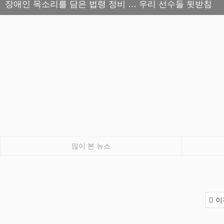
장애인 목소리를 담은 법령 정비 … 우리 선수들 뒷받침
많이 본 뉴스
이