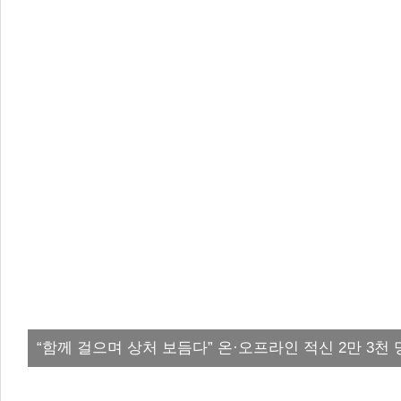
“함께 걸으며 상처 보듬다” 온·오프라인 적신 2만 3천 