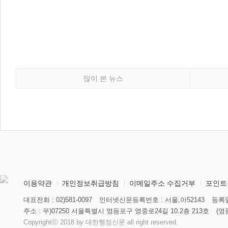
많이 본 뉴스
이용약관
개인정보취급방침
이메일주소 수집거부
포인트
대표전화 : 02)581-0097
인터넷신문등록번호 : 서울,아52143
등록일
주소 : 우)07250 서울특별시 영등포구 영중로24길 10.2층 213호
(영
Copyrightⓒ 2018 by 대한행정신문 all right reserved.